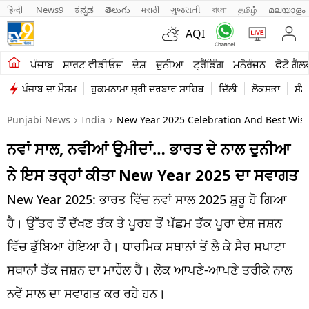
हिन्दी 
News9
ಕನ್ನಡ
తెలుగు
मराठी
ગુજરાતી
বাংলা
தமிழ்
മലയാളം
AQI
ਖੇਤੀਬਾੜੀ
ਪੰਜਾਬ
ਸ਼ਾਰਟ ਵੀਡੀਓਜ਼
ਦੇਸ਼
ਦੁਨੀਆ
ਟ੍ਰੈਂਡਿੰਗ
ਮਨੋਰੰਜਨ
ਫੋਟੋ ਗੈਲ
ਪੰਜਾਬ ਦਾ ਮੌਸਮ
ਹੁਕਮਨਾਮਾ ਸ੍ਰੀ ਦਰਬਾਰ ਸਾਹਿਬ
ਦਿੱਲੀ
ਲੋਕਸਭਾ
ਸੰਸ
ਸ਼ਾਰਟ ਵੀਡੀਓਜ਼
Punjabi News
India
New Year 2025 Celebration And Best Wish
ਕਾਰੋਬਾਰ
ਨਵਾਂ ਸਾਲ, ਨਵੀਆਂ ਉਮੀਦਾਂ… ਭਾਰਤ ਦੇ ਨਾਲ ਦੁਨੀਆ
ਕਰਿਅਰ
ਨੇ ਇਸ ਤਰ੍ਹਾਂ ਕੀਤਾ New Year 2025 ਦਾ ਸਵਾਗਤ
ਮਨੋਰੰਜਨ
New Year 2025: ਭਾਰਤ ਵਿੱਚ ਨਵਾਂ ਸਾਲ 2025 ਸ਼ੁਰੂ ਹੋ ਗਿਆ
ਦੇਸ਼
ਹੈ। ਉੱਤਰ ਤੋਂ ਦੱਖਣ ਤੱਕ ਤੇ ਪੂਰਬ ਤੋਂ ਪੱਛਮ ਤੱਕ ਪੂਰਾ ਦੇਸ਼ ਜਸ਼ਨ
ਵਿੱਚ ਡੁੱਬਿਆ ਹੋਇਆ ਹੈ। ਧਾਰਮਿਕ ਸਥਾਨਾਂ ਤੋਂ ਲੈ ਕੇ ਸੈਰ ਸਪਾਟਾ
ਲਾਈਫ ਸਟਾਈਲ
ਸਥਾਨਾਂ ਤੱਕ ਜਸ਼ਨ ਦਾ ਮਾਹੌਲ ਹੈ। ਲੋਕ ਆਪਣੇ-ਆਪਣੇ ਤਰੀਕੇ ਨਾਲ
ਪੰਜਾਬ
ਨਵੇਂ ਸਾਲ ਦਾ ਸਵਾਗਤ ਕਰ ਰਹੇ ਹਨ।