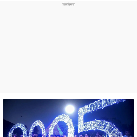
ਧਰਮ
ਖੇਡਾਂ
ਟੈਕਨੋਲਜੀ
ਟ੍ਰੈਂਡਿੰਗ
ਮੌਸਮ
ਦੁਨੀਆ
ਚੋਣਾਂ 2026