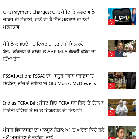
UPI Payment Charges: UPI ਪੇਮੈਂਟ 'ਤੇ ਲੱਗਣ ਵਾਲੇ
ਚਾਰਜ ਦੀ ਸੱਚਾਈ, ਜਾਣੋ ਕੀ ਹੈ ਵਿੱਤ ਮੰਤਰਾਲੇ ਦਾ ਨਵਾਂ
ਪ੍ਰਸਤਾਵ
ਪੈਸੇ ਲੈ ਕੇ ਵੇਚਦੇ ਸਨ ਟਿਕਟਾਂ... ਹੁਣ ਨਹੀਂ ਮਿਲ ਰਹੇ
ਬੰਦੇ...ਕਾਂਗਰਸ ਦੇ ਕਲੇਸ਼ 'ਤੇ AAP MLA ਗੋਲਡੀ ਕੰਬੋਜ ਦਾ
ਤਿੱਖਾ ਤੰਜ
FSSAI Action: FSSAI ਦਾ ਮਸ਼ਹੂਰ ਸ਼ਰਾਬ ਬ੍ਰਾਂਡਸ 'ਤੇ
ਸ਼ਿਕੰਜਾ, ਜਾਂਚ ਦੇ ਦਾਇਰੇ 'ਚ Old Monk, McDowells
Indias FCRA Bill: ਸੰਸਦ ਵਿੱਚ FCRA ਸੋਧ ਬਿੱਲ 'ਤੇ ਹੰਗਾਮਾ,
ਵਿਦੇਸ਼ੀ ਫੰਡਿੰਗ 'ਤੇ ਸਖ਼ਤ ਨਿਯੰਤਰਣ ਦੀ ਤਿਆਰੀ
ਪੰਜਾਬ ਵਿਧਾਨਸਭਾ ਦਾ ਮਾਨਸੂਨ ਸੈਸ਼ਨ: ਅਮਨ ਅਰੋੜਾ ਕਿਉਂ ਬੋਲੇ
- ਮੈਂ ਅਸਤੀਫਾ ਦੇ ਦੇਵਾਂਗਾ, ਜਾਣੋ