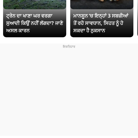
ਟ੍ਰੇਨ ਦਾ ਖਾਣਾ ਘਰ ਵਰਗਾ
ਮਾਨਸੂਨ ‘ਚ ਇਨ੍ਹਾਂ 3 ਸਬਜ਼ੀਆਂ
ਸੁਆਦੀ ਕਿਉਂ ਨਹੀਂ ਲੱਗਦਾ? ਜਾਣੋ
ਤੋਂ ਰਹੋ ਸਾਵਧਾਨ, ਸਿਹਤ ਨੂੰ ਹੋ
ਅਸਲ ਕਾਰਨ
ਸਕਦਾ ਹੈ ਨੁਕਸਾਨ