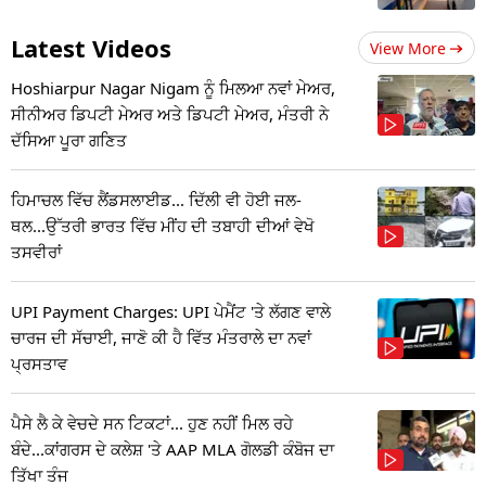
Latest Videos
View More
Hoshiarpur Nagar Nigam ਨੂੰ ਮਿਲਆ ਨਵਾਂ ਮੇਅਰ,
ਸੀਨੀਅਰ ਡਿਪਟੀ ਮੇਅਰ ਅਤੇ ਡਿਪਟੀ ਮੇਅਰ, ਮੰਤਰੀ ਨੇ
ਦੱਸਿਆ ਪੂਰਾ ਗਣਿਤ
ਹਿਮਾਚਲ ਵਿੱਚ ਲੈਂਡਸਲਾਈਡ... ਦਿੱਲੀ ਵੀ ਹੋਈ ਜਲ-
ਥਲ...ਉੱਤਰੀ ਭਾਰਤ ਵਿੱਚ ਮੀਂਹ ਦੀ ਤਬਾਹੀ ਦੀਆਂ ਵੇਖੋ
ਤਸਵੀਰਾਂ
UPI Payment Charges: UPI ਪੇਮੈਂਟ 'ਤੇ ਲੱਗਣ ਵਾਲੇ
ਚਾਰਜ ਦੀ ਸੱਚਾਈ, ਜਾਣੋ ਕੀ ਹੈ ਵਿੱਤ ਮੰਤਰਾਲੇ ਦਾ ਨਵਾਂ
ਪ੍ਰਸਤਾਵ
ਪੈਸੇ ਲੈ ਕੇ ਵੇਚਦੇ ਸਨ ਟਿਕਟਾਂ... ਹੁਣ ਨਹੀਂ ਮਿਲ ਰਹੇ
ਬੰਦੇ...ਕਾਂਗਰਸ ਦੇ ਕਲੇਸ਼ 'ਤੇ AAP MLA ਗੋਲਡੀ ਕੰਬੋਜ ਦਾ
ਤਿੱਖਾ ਤੰਜ