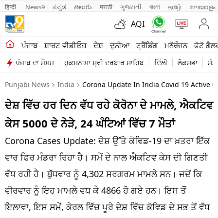
हिन्दी 
News9
ಕನ್ನಡ
తెలుగు
मराठी
ગુજરાતી
বাংলা
தமிழ்
മലയാളം
AQI
ਖੇਤੀਬਾੜੀ
ਪੰਜਾਬ
ਸ਼ਾਰਟ ਵੀਡੀਓਜ਼
ਦੇਸ਼
ਦੁਨੀਆ
ਟ੍ਰੈਂਡਿੰਗ
ਮਨੋਰੰਜਨ
ਫੋਟੋ ਗੈਲ
ਪੰਜਾਬ ਦਾ ਮੌਸਮ
ਹੁਕਮਨਾਮਾ ਸ੍ਰੀ ਦਰਬਾਰ ਸਾਹਿਬ
ਦਿੱਲੀ
ਲੋਕਸਭਾ
ਸੰਸ
ਸ਼ਾਰਟ ਵੀਡੀਓਜ਼
Punjabi News
India
Corona Update In India Covid 19 Active C
ਕਾਰੋਬਾਰ
ਦੇਸ਼ ਵਿੱਚ ਹਰ ਦਿਨ ਵੱਧ ਰਹੇ ਕੋਰੋਨਾ ਦੇ ਮਾਮਲੇ, ਐਕਟਿਵ
ਕਰਿਅਰ
ਕੇਸ 5000 ਦੇ ਨੇੜੇ, 24 ਘੰਟਿਆਂ ਵਿੱਚ 7 ​​ਮੌਤਾਂ
ਮਨੋਰੰਜਨ
Corona Cases Update: ਦੇਸ਼ ਉੱਤੇ ਕੋਵਿਡ-19 ਦਾ ਖ਼ਤਰਾ ਇੱਕ
ਦੇਸ਼
ਵਾਰ ਫਿਰ ਮੰਡਰਾ ਰਿਹਾ ਹੈ। ਸਮੇਂ ਦੇ ਨਾਲ ਐਕਟਿਵ ਕੇਸ ਦੀ ਗਿਣਤੀ
ਵੱਧ ਰਹੀ ਹੈ। ਬੁੱਧਵਾਰ ਨੂੰ 4,302 ਸਰਗਰਮ ਮਾਮਲੇ ਸਨ। ਜਦੋਂ ਕਿ
ਲਾਈਫ ਸਟਾਈਲ
ਵੀਰਵਾਰ ਨੂੰ ਇਹ ਮਾਮਲੇ ਵਧ ਕੇ 4866 ਹੋ ਗਏ ਹਨ। ਇਸ ਤੋਂ
ਪੰਜਾਬ
ਇਲਾਵਾ, ਇਸ ਸਮੇਂ, ਕੇਰਲ ਵਿੱਚ ਪੂਰੇ ਦੇਸ਼ ਵਿੱਚ ਕੋਵਿਡ ਦੇ ਸਭ ਤੋਂ ਵੱਧ