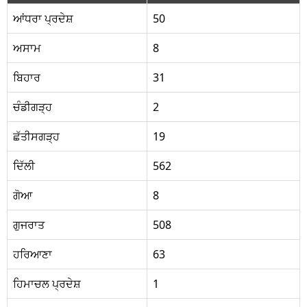
ਆਂਧਰਾ ਪ੍ਰਦੇਸ਼
50
ਅਸਾਮ
8
ਬਿਹਾਰ
31
ਚੰਡੀਗੜ੍ਹ
2
ਛੱਤੀਸਗੜ੍ਹ
19
ਦਿੱਲੀ
562
ਗੋਆ
8
ਗੁਜਰਾਤ
508
ਹਰਿਆਣਾ
63
ਹਿਮਾਚਲ ਪ੍ਰਦੇਸ਼
1