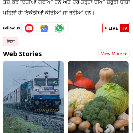
ਤੇਜ਼ ਕਰ ਦਿੱਤੀਆਂ ਗਈਆਂ ਹਨ ਅਤੇ ਹਰ ਤਰ੍ਹਾਂ ਦੀਆਂ ਜ਼ਰੂਰੀ ਚੀਜ਼ਾਂ
ਪਹਿਲਾਂ ਹੀ ਇਕੱਠੀਆਂ ਕੀਤੀਆਂ ਜਾ ਰਹੀਆਂ ਹਨ।
LIVE
TV
Follow Us
ਕੋੋਰੋਨਾ
Web Stories
View More