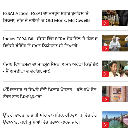
FSSAI Action: FSSAI ਦਾ ਮਸ਼ਹੂਰ ਸ਼ਰਾਬ ਬ੍ਰਾਂਡਸ 'ਤੇ
ਸ਼ਿਕੰਜਾ, ਜਾਂਚ ਦੇ ਦਾਇਰੇ 'ਚ Old Monk, McDowells
Indias FCRA Bill: ਸੰਸਦ ਵਿੱਚ FCRA ਸੋਧ ਬਿੱਲ 'ਤੇ ਹੰਗਾਮਾ,
ਵਿਦੇਸ਼ੀ ਫੰਡਿੰਗ 'ਤੇ ਸਖ਼ਤ ਨਿਯੰਤਰਣ ਦੀ ਤਿਆਰੀ
ਪੰਜਾਬ ਵਿਧਾਨਸਭਾ ਦਾ ਮਾਨਸੂਨ ਸੈਸ਼ਨ: ਅਮਨ ਅਰੋੜਾ ਕਿਉਂ ਬੋਲੇ
- ਮੈਂ ਅਸਤੀਫਾ ਦੇ ਦੇਵਾਂਗਾ, ਜਾਣੋ
ਅੰਮ੍ਰਿਤਸਰ 'ਚ ਚਿਪਕੇ ਚੰਨੀ ਖਿਲਾਫ ਪੋਸਟਰ... ਥੱਲੇ ਛਪੇ ਫੋਨ
ਨੰਬਰ ਨਾਲ ਪਿਆ ਪੁਆੜਾ
ਉੱਤਰੀ ਭਾਰਤ 'ਚ ਭਾਰੀ ਮੀਂਹ ਦਾ ਕਹਿਰ, ਹਰਿਦੁਆਰ ਵਿੱਚ ਗੰਗਾ
ਉਫਾਨ 'ਤੇ, ਕਈ ਸੂਬਿਆਂ ਵਿੱਚ ਬਚਾਅ ਕਾਰਜ ਜਾਰੀ