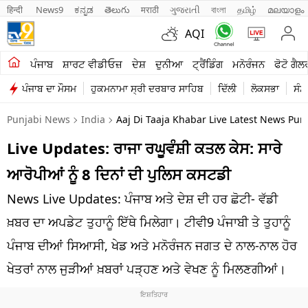
हिन्दी 
News9
ಕನ್ನಡ
తెలుగు
मराठी
ગુજરાતી
বাংলা
தமிழ்
മലയാളം
AQI
ਖੇਤੀਬਾੜੀ
ਪੰਜਾਬ
ਸ਼ਾਰਟ ਵੀਡੀਓਜ਼
ਦੇਸ਼
ਦੁਨੀਆ
ਟ੍ਰੈਂਡਿੰਗ
ਮਨੋਰੰਜਨ
ਫੋਟੋ ਗੈਲ
ਪੰਜਾਬ ਦਾ ਮੌਸਮ
ਹੁਕਮਨਾਮਾ ਸ੍ਰੀ ਦਰਬਾਰ ਸਾਹਿਬ
ਦਿੱਲੀ
ਲੋਕਸਭਾ
ਸੰਸ
ਸ਼ਾਰਟ ਵੀਡੀਓਜ਼
Punjabi News
India
Aaj Di Taaja Khabar Live Latest News Pun
ਕਾਰੋਬਾਰ
Live Updates: ਰਾਜਾ ਰਘੂਵੰਸ਼ੀ ਕਤਲ ਕੇਸ: ਸਾਰੇ
ਕਰਿਅਰ
ਆਰੋਪੀਆਂ ਨੂੰ 8 ਦਿਨਾਂ ਦੀ ਪੁਲਿਸ ਕਸਟਡੀ
ਮਨੋਰੰਜਨ
News Live Updates: ਪੰਜਾਬ ਅਤੇ ਦੇਸ਼ ਦੀ ਹਰ ਛੋਟੀ- ਵੱਡੀ
ਦੇਸ਼
ਖ਼ਬਰ ਦਾ ਅਪਡੇਟ ਤੁਹਾਨੂੰ ਇੱਥੇ ਮਿਲੇਗਾ। ਟੀਵੀ9 ਪੰਜਾਬੀ ਤੇ ਤੁਹਾਨੂੰ
ਪੰਜਾਬ ਦੀਆਂ ਸਿਆਸੀ, ਖੇਡ ਅਤੇ ਮਨੋਰੰਜਨ ਜਗਤ ਦੇ ਨਾਲ-ਨਾਲ ਹੋਰ
ਲਾਈਫ ਸਟਾਈਲ
ਖੇਤਰਾਂ ਨਾਲ ਜੁੜੀਆਂ ਖ਼ਬਰਾਂ ਪੜ੍ਹਣ ਅਤੇ ਵੇਖਣ ਨੂੰ ਮਿਲਣਗੀਆਂ।
ਪੰਜਾਬ