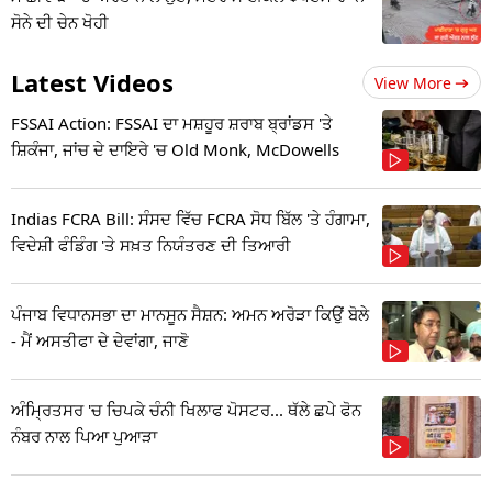
ਸੋਨੇ ਦੀ ਚੇਨ ਖੋਹੀ
Latest Videos
View More
FSSAI Action: FSSAI ਦਾ ਮਸ਼ਹੂਰ ਸ਼ਰਾਬ ਬ੍ਰਾਂਡਸ 'ਤੇ
ਸ਼ਿਕੰਜਾ, ਜਾਂਚ ਦੇ ਦਾਇਰੇ 'ਚ Old Monk, McDowells
Indias FCRA Bill: ਸੰਸਦ ਵਿੱਚ FCRA ਸੋਧ ਬਿੱਲ 'ਤੇ ਹੰਗਾਮਾ,
ਵਿਦੇਸ਼ੀ ਫੰਡਿੰਗ 'ਤੇ ਸਖ਼ਤ ਨਿਯੰਤਰਣ ਦੀ ਤਿਆਰੀ
ਪੰਜਾਬ ਵਿਧਾਨਸਭਾ ਦਾ ਮਾਨਸੂਨ ਸੈਸ਼ਨ: ਅਮਨ ਅਰੋੜਾ ਕਿਉਂ ਬੋਲੇ
- ਮੈਂ ਅਸਤੀਫਾ ਦੇ ਦੇਵਾਂਗਾ, ਜਾਣੋ
ਅੰਮ੍ਰਿਤਸਰ 'ਚ ਚਿਪਕੇ ਚੰਨੀ ਖਿਲਾਫ ਪੋਸਟਰ... ਥੱਲੇ ਛਪੇ ਫੋਨ
ਨੰਬਰ ਨਾਲ ਪਿਆ ਪੁਆੜਾ