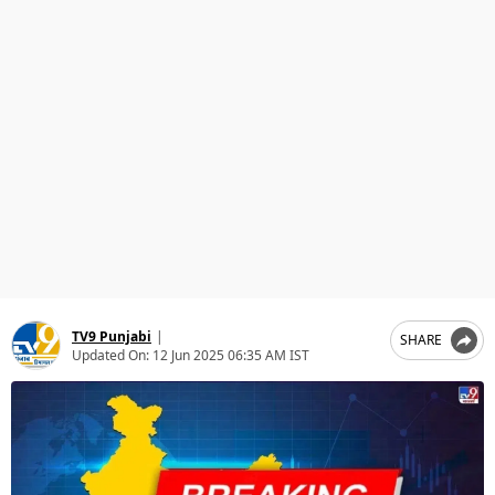
ਧਰਮ
ਖੇਡਾਂ
ਟੈਕਨੋਲਜੀ
ਟ੍ਰੈਂਡਿੰਗ
ਮੌਸਮ
ਦੁਨੀਆ
ਚੋਣਾਂ 2026
TV9 Punjabi
|
SHARE
Updated On:
12 Jun 2025 06:35 AM IST