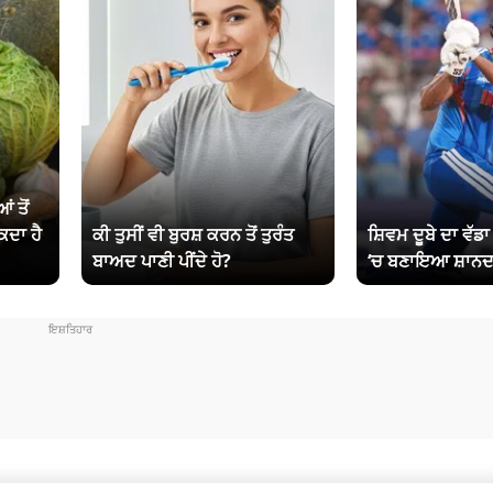
ਂ ਤੋਂ
ਕਦਾ ਹੈ
ਕੀ ਤੁਸੀਂ ਵੀ ਬੁਰਸ਼ ਕਰਨ ਤੋਂ ਤੁਰੰਤ
ਸ਼ਿਵਮ ਦੂਬੇ ਦਾ ਵੱਡ
ਬਾਅਦ ਪਾਣੀ ਪੀਂਦੇ ਹੋ?
‘ਚ ਬਣਾਇਆ ਸ਼ਾਨਦ