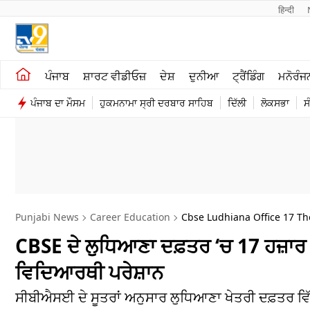
हिन्दी 
ਖੇਤੀਬਾੜੀ
ਕਰਿਅਰ
ਪੰਜਾਬ
ਸ਼ਾਰਟ ਵੀਡੀਓਜ਼
ਦੇਸ਼
ਦੁਨੀਆ
ਟ੍ਰੈਂਡਿੰਗ
ਮਨੋਰੰਜ
ਸ਼ਾਰਟ ਵੀਡੀਓਜ਼
ਮਨੋਰੰਜਨ
ਪੰਜਾਬ ਦਾ ਮੌਸਮ
ਹੁਕਮਨਾਮਾ ਸ੍ਰੀ ਦਰਬਾਰ ਸਾਹਿਬ
ਦਿੱਲੀ
ਲੋਕਸਭਾ
ਸ
ਕਾਰੋਬਾਰ
ਦੇਸ਼
Punjabi News
Career Education
Cbse Ludhiana Office 17 Th
CBSE ਦੇ ਲੁਧਿਆਣਾ ਦਫ਼ਤਰ ‘ਚ 17 ਹਜ਼ਾਰ 
ਵਿਦਿਆਰਥੀ ਪਰੇਸ਼ਾਨ
ਸੀਬੀਐਸਈ ਦੇ ਸੂਤਰਾਂ ਅਨੁਸਾਰ ਲੁਧਿਆਣਾ ਖੇਤਰੀ ਦਫ਼ਤਰ ਵਿੱਚ