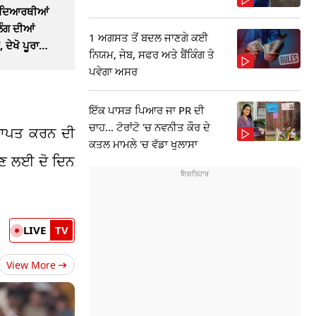
ਵਿਦਿਆਰਥੀਆਂ
ੰਗ ਦੀਆਂ
1 ਅਗਸਤ ਤੋਂ ਬਦਲ ਜਾਣਗੇ ਕਈ
 ਦੇਖੋ ਪੂਰਾ
ਨਿਯਮ, ਜੇਬ, ਸਫਰ ਅਤੇ ਬੈਂਕਿੰਗ ਤੇ
ਪਵੇਗਾ ਅਸਰ
ਇੱਕ ਪਾਸੜ ਪਿਆਰ ਜਾ PR ਦੀ
ਚਾਹ... ਟੋਰਾਂਟੋ 'ਚ ਨਵਨੀਤ ਕੌਰ ਦੇ
੍ਰਾਪਤ ਕਰਨ ਦੀ
ਕਤਲ ਮਾਮਲੇ 'ਚ ਵੱਡਾ ਖੁਲਾਸਾ
ਂਕਣ ਲਈ ਦੋ ਦਿਨ
LIVE
TV
View More