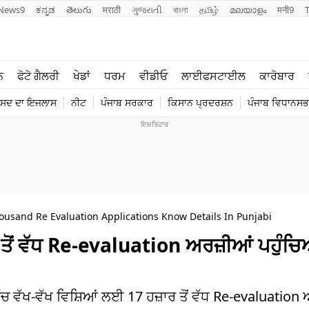
News9
ಕನ್ನಡ
తెలుగు
मराठी
ગુજરાતી
বাংলা
தமிழ்
മലയാളം
मनी9
ਲਾਈਫ ਸਟਾਈਲ
ਖੇਡਾਂ
ਨ
ਫੋਟੋ ਗੈਲਰੀ
ਖੇਡਾਂ
ਧਰਮ
ਵੀਡੀਓ
ਲਾਈਫਸਟਾਈਲ
ਕਾਰੋਬਾਰ
ਪੰਜਾਬ
ਟੈਕਨੋਲਜੀ
ੰਸਦ ਦਾ ਇਜਲਾਸ
ਨੀਟ
ਪੰਜਾਬ ਸਰਕਾਰ
ਕਿਸਾਨ ਪ੍ਰਦਰਸ਼ਨ
ਪੰਜਾਬ ਵਿਧਾਨਸਭਾ
ਧਰਮ
ਟ੍ਰੈਂਡਿੰਗ
ousand Re Evaluation Applications Know Details In Punjabi
ਤੋਂ ਵੱਧ Re-evaluation ਅਰਜ਼ੀਆਂ ਪਹੁੰਚ
 ਵੱਖ-ਵੱਖ ਵਿਸ਼ਿਆਂ ਲਈ 17 ਹਜ਼ਾਰ ਤੋਂ ਵੱਧ Re-evaluation 