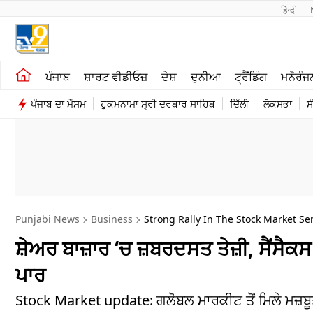
हिन्दी 
ਖੇਤੀਬਾੜੀ
ਕਰਿਅਰ
ਪੰਜਾਬ
ਸ਼ਾਰਟ ਵੀਡੀਓਜ਼
ਦੇਸ਼
ਦੁਨੀਆ
ਟ੍ਰੈਂਡਿੰਗ
ਮਨੋਰੰਜ
ਸ਼ਾਰਟ ਵੀਡੀਓਜ਼
ਮਨੋਰੰਜਨ
ਪੰਜਾਬ ਦਾ ਮੌਸਮ
ਹੁਕਮਨਾਮਾ ਸ੍ਰੀ ਦਰਬਾਰ ਸਾਹਿਬ
ਦਿੱਲੀ
ਲੋਕਸਭਾ
ਸ
ਕਾਰੋਬਾਰ
ਦੇਸ਼
Punjabi News
Business
Strong Rally In The Stock Market S
ਸ਼ੇਅਰ ਬਾਜ਼ਾਰ ‘ਚ ਜ਼ਬਰਦਸਤ ਤੇਜ਼ੀ, ਸੈਂਸੈਕ
ਪਾਰ
Stock Market update: ਗਲੋਬਲ ਮਾਰਕੀਟ ਤੋਂ ਮਿਲੇ ਮਜ਼ਬ