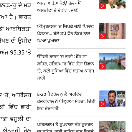
ਅਮਨ ਅਰੋੜਾ ਕਿਉਂ ਬੋਲੇ - ਮੈਂ
ਜਲਡਮਰੂ ਦੇ ਮੁੜ
ਅਸਤੀਫਾ ਦੇ ਦੇਵਾਂਗਾ, ਜਾਣੋ
 ਗਿਆ ਹੈ। ਭਾਰਤ
ਅੰਮ੍ਰਿਤਸਰ 'ਚ ਚਿਪਕੇ ਚੰਨੀ ਖਿਲਾਫ
ਸਾਡੀ ਆਰਥਿਕਤਾ
ਪੋਸਟਰ... ਥੱਲੇ ਛਪੇ ਫੋਨ ਨੰਬਰ ਨਾਲ
 ਰੱਖਣ ਦੀ ਉਮੀਦ
ਪਿਆ ਪੁਆੜਾ
ਅੱਜ 95.35 ‘ਤੇ
ਉੱਤਰੀ ਭਾਰਤ 'ਚ ਭਾਰੀ ਮੀਂਹ ਦਾ
ਕਹਿਰ, ਹਰਿਦੁਆਰ ਵਿੱਚ ਗੰਗਾ ਉਫਾਨ
'ਤੇ, ਕਈ ਸੂਬਿਆਂ ਵਿੱਚ ਬਚਾਅ ਕਾਰਜ
ਜਾਰੀ
E-20 ਪੈਟਰੋਲ ਨੂੰ ਲੈ ਅਰਵਿੰਦ
ਂਕ ‘ਤੇ, ਆਈਸ਼ਰ
ਕੇਜਰੀਵਾਲ ਨੇ ਖੋਲ੍ਹਿਆ ਮੋਰਚਾ, ਦਿੱਤੀ
ਾਂ ਵਿੱਚ ਭਾਰੀ
ਇਹ ਚੇਤਾਵਨੀ
ਾਫਾ ਵਸੂਲੀ ਦਾ
ਪਹਿਲਗਾਮ ਤੋਂ ਕੁਪਵਾੜਾ ਤੱਕ ਕੁਦਰਤ
ੋਨ ਐਨਰਜੀ, ਰੇਲ
ਦਾ ਕਹਿਰ, ਭਾਰੀ ਬਾਰਿਸ਼ ਨਾਲ ਵਿਗੜੇ