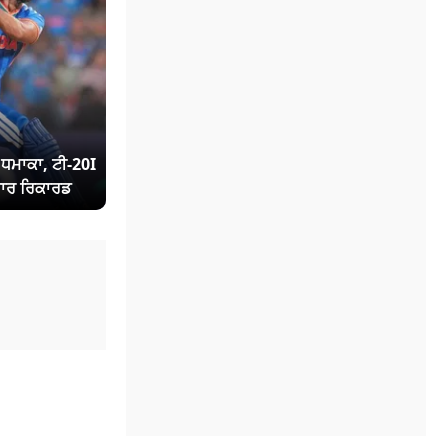
ਾ ਧਮਾਕਾ, ਟੀ-20I
ਾਰ ਰਿਕਾਰਡ