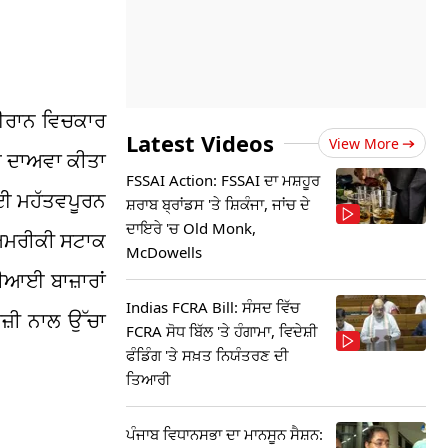
 ਈਰਾਨ ਵਿਚਕਾਰ
Latest Videos
View More
ਚ ਦਾਅਵਾ ਕੀਤਾ
FSSAI Action: FSSAI ਦਾ ਮਸ਼ਹੂਰ
ਆ ਲਈ ਮਹੱਤਵਪੂਰਨ
ਸ਼ਰਾਬ ਬ੍ਰਾਂਡਸ 'ਤੇ ਸ਼ਿਕੰਜਾ, ਜਾਂਚ ਦੇ
ਦਾਇਰੇ 'ਚ Old Monk,
। ਅਮਰੀਕੀ ਸਟਾਕ
McDowells
਼ੀਆਈ ਬਾਜ਼ਾਰਾਂ
Indias FCRA Bill: ਸੰਸਦ ਵਿੱਚ
ੇਜ਼ੀ ਨਾਲ ਉੱਚਾ
FCRA ਸੋਧ ਬਿੱਲ 'ਤੇ ਹੰਗਾਮਾ, ਵਿਦੇਸ਼ੀ
ਫੰਡਿੰਗ 'ਤੇ ਸਖ਼ਤ ਨਿਯੰਤਰਣ ਦੀ
ਤਿਆਰੀ
ਪੰਜਾਬ ਵਿਧਾਨਸਭਾ ਦਾ ਮਾਨਸੂਨ ਸੈਸ਼ਨ: