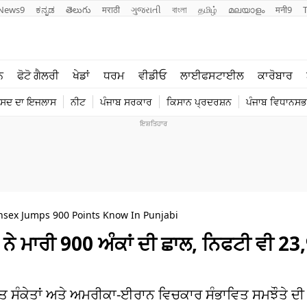
News9
ಕನ್ನಡ
తెలుగు
मराठी
ગુજરાતી
বাংলা
தமிழ்
മലയാളം
मनी9
ਲਾਈਫ ਸਟਾਈਲ
ਖੇਡਾਂ
ਨ
ਫੋਟੋ ਗੈਲਰੀ
ਖੇਡਾਂ
ਧਰਮ
ਵੀਡੀਓ
ਲਾਈਫਸਟਾਈਲ
ਕਾਰੋਬਾਰ
ਪੰਜਾਬ
ਟੈਕਨੋਲਜੀ
ੰਸਦ ਦਾ ਇਜਲਾਸ
ਨੀਟ
ਪੰਜਾਬ ਸਰਕਾਰ
ਕਿਸਾਨ ਪ੍ਰਦਰਸ਼ਨ
ਪੰਜਾਬ ਵਿਧਾਨਸਭਾ
ਧਰਮ
ਟ੍ਰੈਂਡਿੰਗ
ensex Jumps 900 Points Know In Punjabi
ਸ ਨੇ ਮਾਰੀ 900 ਅੰਕਾਂ ਦੀ ਛਾਲ, ਨਿਫਟੀ ਵੀ 23,
ੂਤ ਸੰਕੇਤਾਂ ਅਤੇ ਅਮਰੀਕਾ-ਈਰਾਨ ਵਿਚਕਾਰ ਸੰਭਾਵਿਤ ਸਮਝੌਤੇ ਦ