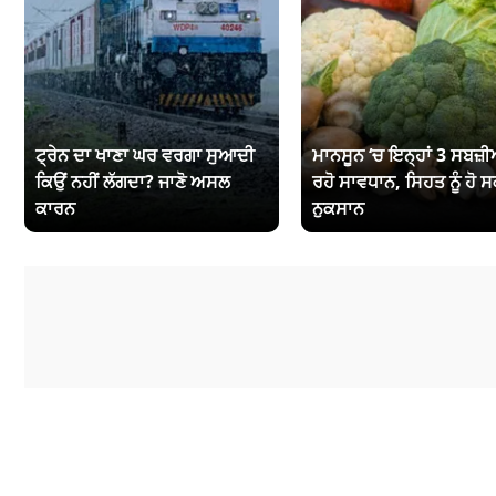
ਟ੍ਰੇਨ ਦਾ ਖਾਣਾ ਘਰ ਵਰਗਾ ਸੁਆਦੀ
ਮਾਨਸੂਨ ‘ਚ ਇਨ੍ਹਾਂ 3 ਸਬਜ਼ੀਆ
ਕਿਉਂ ਨਹੀਂ ਲੱਗਦਾ? ਜਾਣੋ ਅਸਲ
ਰਹੋ ਸਾਵਧਾਨ, ਸਿਹਤ ਨੂੰ ਹੋ ਸ
ਕਾਰਨ
ਨੁਕਸਾਨ