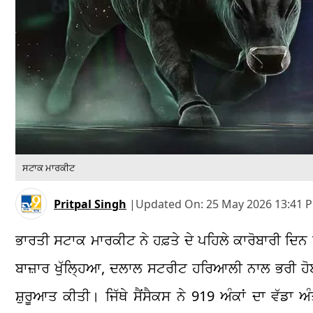
ਸਟਾਕ ਮਾਰਕੀਟ
Pritpal Singh
|
Updated On:
25 May 2026 13:41 
ਭਾਰਤੀ ਸਟਾਕ ਮਾਰਕੀਟ ਨੇ ਹਫ਼ਤੇ ਦੇ ਪਹਿਲੇ ਕਾਰੋਬਾਰੀ ਦਿਨ ਨ
ਬਾਜ਼ਾਰ ਖੁੱਲ੍ਹਿਆ, ਦਲਾਲ ਸਟਰੀਟ ਹਰਿਆਲੀ ਨਾਲ ਭਰੀ ਹੋਈ ਸੀ
ਸ਼ੁਰੂਆਤ ਕੀਤੀ। ਜਿੱਥੇ ਸੈਂਸੈਕਸ ਨੇ 919 ਅੰਕਾਂ ਦਾ ਵੱਡਾ