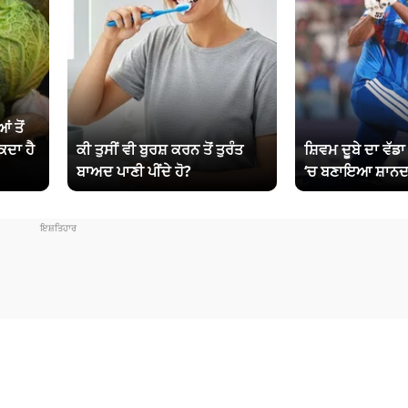
ਂ ਤੋਂ
ਕਦਾ ਹੈ
ਕੀ ਤੁਸੀਂ ਵੀ ਬੁਰਸ਼ ਕਰਨ ਤੋਂ ਤੁਰੰਤ
ਸ਼ਿਵਮ ਦੂਬੇ ਦਾ ਵੱਡ
ਬਾਅਦ ਪਾਣੀ ਪੀਂਦੇ ਹੋ?
‘ਚ ਬਣਾਇਆ ਸ਼ਾਨਦ