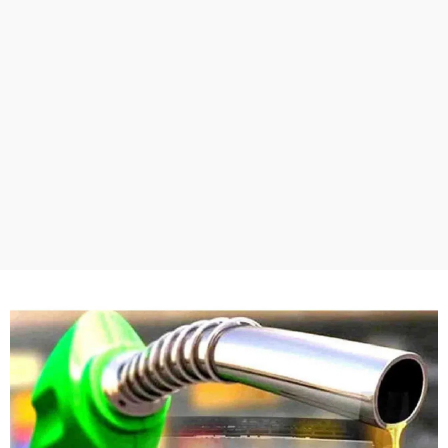
ਧਰਮ
ਖੇਡਾਂ
ਟੈਕਨੋਲਜੀ
ਟ੍ਰੈਂਡਿੰਗ
ਮੌਸਮ
ਦੁਨੀਆ
ਚੋਣਾਂ 2026