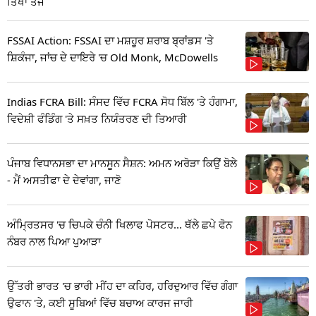
ਤਿੱਖਾ ਤੰਜ
FSSAI Action: FSSAI ਦਾ ਮਸ਼ਹੂਰ ਸ਼ਰਾਬ ਬ੍ਰਾਂਡਸ 'ਤੇ
ਸ਼ਿਕੰਜਾ, ਜਾਂਚ ਦੇ ਦਾਇਰੇ 'ਚ Old Monk, McDowells
Indias FCRA Bill: ਸੰਸਦ ਵਿੱਚ FCRA ਸੋਧ ਬਿੱਲ 'ਤੇ ਹੰਗਾਮਾ,
ਵਿਦੇਸ਼ੀ ਫੰਡਿੰਗ 'ਤੇ ਸਖ਼ਤ ਨਿਯੰਤਰਣ ਦੀ ਤਿਆਰੀ
ਪੰਜਾਬ ਵਿਧਾਨਸਭਾ ਦਾ ਮਾਨਸੂਨ ਸੈਸ਼ਨ: ਅਮਨ ਅਰੋੜਾ ਕਿਉਂ ਬੋਲੇ
- ਮੈਂ ਅਸਤੀਫਾ ਦੇ ਦੇਵਾਂਗਾ, ਜਾਣੋ
ਅੰਮ੍ਰਿਤਸਰ 'ਚ ਚਿਪਕੇ ਚੰਨੀ ਖਿਲਾਫ ਪੋਸਟਰ... ਥੱਲੇ ਛਪੇ ਫੋਨ
ਨੰਬਰ ਨਾਲ ਪਿਆ ਪੁਆੜਾ
ਉੱਤਰੀ ਭਾਰਤ 'ਚ ਭਾਰੀ ਮੀਂਹ ਦਾ ਕਹਿਰ, ਹਰਿਦੁਆਰ ਵਿੱਚ ਗੰਗਾ
ਉਫਾਨ 'ਤੇ, ਕਈ ਸੂਬਿਆਂ ਵਿੱਚ ਬਚਾਅ ਕਾਰਜ ਜਾਰੀ