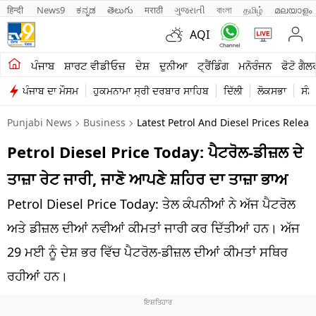
हिन्दी 
News9
ಕನ್ನಡ
తెలుగు
मराठी
ગુજરાતી
বাংলা
தமிழ்
മലയാളം
AQI
ਖੇਤੀਬਾੜੀ
ਪੰਜਾਬ
ਸ਼ਾਰਟ ਵੀਡੀਓਜ਼
ਦੇਸ਼
ਦੁਨੀਆ
ਟ੍ਰੈਂਡਿੰਗ
ਮਨੋਰੰਜਨ
ਫੋਟੋ ਗੈਲ
ਪੰਜਾਬ ਦਾ ਮੌਸਮ
ਹੁਕਮਨਾਮਾ ਸ੍ਰੀ ਦਰਬਾਰ ਸਾਹਿਬ
ਦਿੱਲੀ
ਲੋਕਸਭਾ
ਸੰਸ
ਸ਼ਾਰਟ ਵੀਡੀਓਜ਼
Punjabi News
Business
Latest Petrol And Diesel Prices Relea
ਕਾਰੋਬਾਰ
Petrol Diesel Price Today: ਪੈਟਰੋਲ-ਡੀਜ਼ਲ ਦੇ
ਕਰਿਅਰ
ਤਾਜ਼ਾ ਰੇਟ ਜਾਰੀ, ਜਾਣੋ ਆਪਣੇ ਸ਼ਹਿਰ ਦਾ ਤਾਜ਼ਾ ਭਾਅ
ਮਨੋਰੰਜਨ
Petrol Diesel Price Today: ਤੇਲ ਕੰਪਨੀਆਂ ਨੇ ਅੱਜ ਪੈਟਰੋਲ
ਦੇਸ਼
ਅਤੇ ਡੀਜ਼ਲ ਦੀਆਂ ਨਵੀਆਂ ਕੀਮਤਾਂ ਜਾਰੀ ਕਰ ਦਿੱਤੀਆਂ ਹਨ। ਅੱਜ
29 ਮਈ ਨੂੰ ਦੇਸ਼ ਭਰ ਵਿੱਚ ਪੈਟਰੋਲ-ਡੀਜ਼ਲ ਦੀਆਂ ਕੀਮਤਾਂ ਸਥਿਰ
ਲਾਈਫ ਸਟਾਈਲ
ਰਹੀਆਂ ਹਨ।
ਪੰਜਾਬ