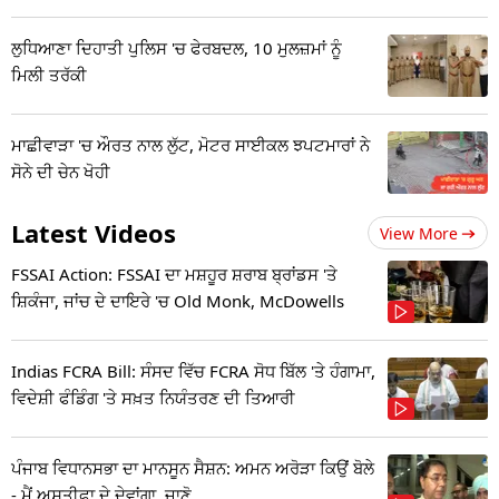
ਲੁਧਿਆਣਾ ਦਿਹਾਤੀ ਪੁਲਿਸ 'ਚ ਫੇਰਬਦਲ, 10 ਮੁਲਜ਼ਮਾਂ ਨੂੰ
ਮਿਲੀ ਤਰੱਕੀ
ਮਾਛੀਵਾੜਾ 'ਚ ਔਰਤ ਨਾਲ ਲੁੱਟ, ਮੋਟਰ ਸਾਈਕਲ ਝਪਟਮਾਰਾਂ ਨੇ
ਸੋਨੇ ਦੀ ਚੇਨ ਖੋਹੀ
Latest Videos
View More
FSSAI Action: FSSAI ਦਾ ਮਸ਼ਹੂਰ ਸ਼ਰਾਬ ਬ੍ਰਾਂਡਸ 'ਤੇ
ਸ਼ਿਕੰਜਾ, ਜਾਂਚ ਦੇ ਦਾਇਰੇ 'ਚ Old Monk, McDowells
Indias FCRA Bill: ਸੰਸਦ ਵਿੱਚ FCRA ਸੋਧ ਬਿੱਲ 'ਤੇ ਹੰਗਾਮਾ,
ਵਿਦੇਸ਼ੀ ਫੰਡਿੰਗ 'ਤੇ ਸਖ਼ਤ ਨਿਯੰਤਰਣ ਦੀ ਤਿਆਰੀ
ਪੰਜਾਬ ਵਿਧਾਨਸਭਾ ਦਾ ਮਾਨਸੂਨ ਸੈਸ਼ਨ: ਅਮਨ ਅਰੋੜਾ ਕਿਉਂ ਬੋਲੇ
- ਮੈਂ ਅਸਤੀਫਾ ਦੇ ਦੇਵਾਂਗਾ, ਜਾਣੋ