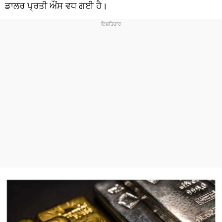
ਧਰਮ
ਡਾਲਰ ਪ੍ਰਤੀ ਔਂਸ ਵਧ ਗਈ ਹੈ।
ਖੇਡਾਂ
ਟੈਕਨੋਲਜੀ
ਟ੍ਰੈਂਡਿੰਗ
ਮੌਸਮ
ਦੁਨੀਆ
ਚੋਣਾਂ 2026