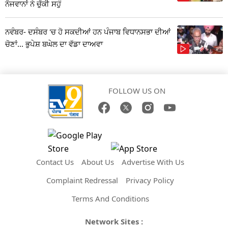
ਨੌਜਵਾਨਾਂ ਨੇ ਚੁੱਕੀ ਸਹੁੰ
ਨਵੰਬਰ- ਦਸੰਬਰ 'ਚ ਹੋ ਸਕਦੀਆਂ ਹਨ ਪੰਜਾਬ ਵਿਧਾਨਸਭਾ ਦੀਆਂ
ਚੋਣਾਂ... ਭੁਪੇਸ਼ ਬਘੇਲ ਦਾ ਵੱਡਾ ਦਾਅਵਾ
FOLLOW US ON
Contact Us
About Us
Advertise With Us
Complaint Redressal
Privacy Policy
Terms And Conditions
Network Sites :