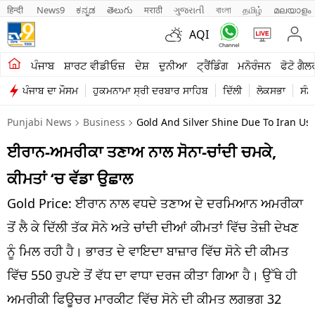
हिन्दी 
News9
ಕನ್ನಡ
తెలుగు
मराठी
ગુજરાતી
বাংলা
தமிழ்
മലയാളം
AQI
ਖੇਤੀਬਾੜੀ
ਪੰਜਾਬ
ਸ਼ਾਰਟ ਵੀਡੀਓਜ਼
ਦੇਸ਼
ਦੁਨੀਆ
ਟ੍ਰੈਂਡਿੰਗ
ਮਨੋਰੰਜਨ
ਫੋਟੋ ਗੈਲ
ਪੰਜਾਬ ਦਾ ਮੌਸਮ
ਹੁਕਮਨਾਮਾ ਸ੍ਰੀ ਦਰਬਾਰ ਸਾਹਿਬ
ਦਿੱਲੀ
ਲੋਕਸਭਾ
ਸੰਸ
ਸ਼ਾਰਟ ਵੀਡੀਓਜ਼
Punjabi News
Business
Gold And Silver Shine Due To Iran Us
ਕਾਰੋਬਾਰ
ਈਰਾਨ-ਅਮਰੀਕਾ ਤਣਾਅ ਨਾਲ ਸੋਨਾ-ਚਾਂਦੀ ਚਮਕੇ,
ਕਰਿਅਰ
ਕੀਮਤਾਂ ‘ਚ ਵੱਡਾ ਉਛਾਲ
ਮਨੋਰੰਜਨ
Gold Price: ਈਰਾਨ ਨਾਲ ਵਧਦੇ ਤਣਾਅ ਦੇ ਦਰਮਿਆਨ ਅਮਰੀਕਾ
ਦੇਸ਼
ਤੋਂ ਲੈ ਕੇ ਦਿੱਲੀ ਤੱਕ ਸੋਨੇ ਅਤੇ ਚਾਂਦੀ ਦੀਆਂ ਕੀਮਤਾਂ ਵਿੱਚ ਤੇਜ਼ੀ ਦੇਖਣ
ਨੂੰ ਮਿਲ ਰਹੀ ਹੈ। ਭਾਰਤ ਦੇ ਵਾਇਦਾ ਬਾਜ਼ਾਰ ਵਿੱਚ ਸੋਨੇ ਦੀ ਕੀਮਤ
ਲਾਈਫ ਸਟਾਈਲ
ਵਿੱਚ 550 ਰੁਪਏ ਤੋਂ ਵੱਧ ਦਾ ਵਾਧਾ ਦਰਜ ਕੀਤਾ ਗਿਆ ਹੈ। ਉੱਥੇ ਹੀ
ਪੰਜਾਬ
ਅਮਰੀਕੀ ਫਿਊਚਰ ਮਾਰਕੀਟ ਵਿੱਚ ਸੋਨੇ ਦੀ ਕੀਮਤ ਲਗਭਗ 32