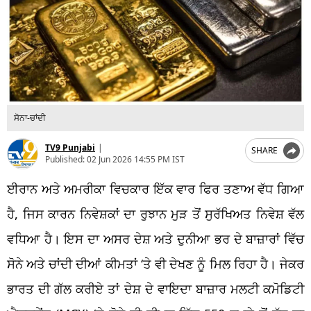
ਸੋਨਾ-ਚਾਂਦੀ
TV9 Punjabi
|
SHARE
Published:
02 Jun 2026 14:55 PM IST
ਈਰਾਨ ਅਤੇ ਅਮਰੀਕਾ ਵਿਚਕਾਰ ਇੱਕ ਵਾਰ ਫਿਰ ਤਣਾਅ ਵੱਧ ਗਿਆ
ਹੈ, ਜਿਸ ਕਾਰਨ ਨਿਵੇਸ਼ਕਾਂ ਦਾ ਰੁਝਾਨ ਮੁੜ ਤੋਂ ਸੁਰੱਖਿਅਤ ਨਿਵੇਸ਼ ਵੱਲ
ਵਧਿਆ ਹੈ। ਇਸ ਦਾ ਅਸਰ ਦੇਸ਼ ਅਤੇ ਦੁਨੀਆ ਭਰ ਦੇ ਬਾਜ਼ਾਰਾਂ ਵਿੱਚ
ਸੋਨੇ ਅਤੇ ਚਾਂਦੀ ਦੀਆਂ ਕੀਮਤਾਂ ‘ਤੇ ਵੀ ਦੇਖਣ ਨੂੰ ਮਿਲ ਰਿਹਾ ਹੈ। ਜੇਕਰ
ਭਾਰਤ ਦੀ ਗੱਲ ਕਰੀਏ ਤਾਂ ਦੇਸ਼ ਦੇ ਵਾਇਦਾ ਬਾਜ਼ਾਰ ਮਲਟੀ ਕਮੋਡਿਟੀ