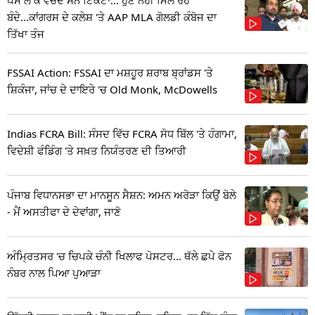
ਬੰਦੇ...ਕਾਂਗਰਸ ਦੇ ਕਲੇਸ਼ 'ਤੇ AAP MLA ਗੋਲਡੀ ਕੰਬੋਜ ਦਾ
ਤਿੱਖਾ ਤੰਜ
FSSAI Action: FSSAI ਦਾ ਮਸ਼ਹੂਰ ਸ਼ਰਾਬ ਬ੍ਰਾਂਡਸ 'ਤੇ
ਸ਼ਿਕੰਜਾ, ਜਾਂਚ ਦੇ ਦਾਇਰੇ 'ਚ Old Monk, McDowells
Indias FCRA Bill: ਸੰਸਦ ਵਿੱਚ FCRA ਸੋਧ ਬਿੱਲ 'ਤੇ ਹੰਗਾਮਾ,
ਵਿਦੇਸ਼ੀ ਫੰਡਿੰਗ 'ਤੇ ਸਖ਼ਤ ਨਿਯੰਤਰਣ ਦੀ ਤਿਆਰੀ
ਪੰਜਾਬ ਵਿਧਾਨਸਭਾ ਦਾ ਮਾਨਸੂਨ ਸੈਸ਼ਨ: ਅਮਨ ਅਰੋੜਾ ਕਿਉਂ ਬੋਲੇ
- ਮੈਂ ਅਸਤੀਫਾ ਦੇ ਦੇਵਾਂਗਾ, ਜਾਣੋ
ਅੰਮ੍ਰਿਤਸਰ 'ਚ ਚਿਪਕੇ ਚੰਨੀ ਖਿਲਾਫ ਪੋਸਟਰ... ਥੱਲੇ ਛਪੇ ਫੋਨ
ਨੰਬਰ ਨਾਲ ਪਿਆ ਪੁਆੜਾ