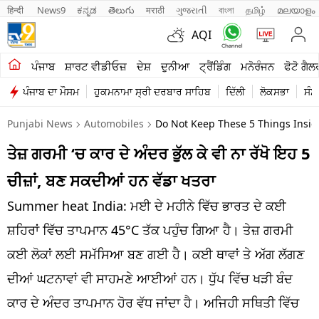
हिन्दी 
News9
ಕನ್ನಡ
తెలుగు
मराठी
ગુજરાતી
বাংলা
தமிழ்
മലയാളം
AQI
ਖੇਤੀਬਾੜੀ
ਪੰਜਾਬ
ਸ਼ਾਰਟ ਵੀਡੀਓਜ਼
ਦੇਸ਼
ਦੁਨੀਆ
ਟ੍ਰੈਂਡਿੰਗ
ਮਨੋਰੰਜਨ
ਫੋਟੋ ਗੈਲ
ਪੰਜਾਬ ਦਾ ਮੌਸਮ
ਹੁਕਮਨਾਮਾ ਸ੍ਰੀ ਦਰਬਾਰ ਸਾਹਿਬ
ਦਿੱਲੀ
ਲੋਕਸਭਾ
ਸੰਸ
ਸ਼ਾਰਟ ਵੀਡੀਓਜ਼
Punjabi News
Automobiles
Do Not Keep These 5 Things Insi
ਕਾਰੋਬਾਰ
ਤੇਜ਼ ਗਰਮੀ ‘ਚ ਕਾਰ ਦੇ ਅੰਦਰ ਭੁੱਲ ਕੇ ਵੀ ਨਾ ਰੱਖੋ ਇਹ 5
ਕਰਿਅਰ
ਚੀਜ਼ਾਂ, ਬਣ ਸਕਦੀਆਂ ਹਨ ਵੱਡਾ ਖਤਰਾ
ਮਨੋਰੰਜਨ
Summer heat India: ਮਈ ਦੇ ਮਹੀਨੇ ਵਿੱਚ ਭਾਰਤ ਦੇ ਕਈ
ਦੇਸ਼
ਸ਼ਹਿਰਾਂ ਵਿੱਚ ਤਾਪਮਾਨ 45°C ਤੱਕ ਪਹੁੰਚ ਗਿਆ ਹੈ। ਤੇਜ਼ ਗਰਮੀ
ਕਈ ਲੋਕਾਂ ਲਈ ਸਮੱਸਿਆ ਬਣ ਗਈ ਹੈ। ਕਈ ਥਾਵਾਂ ਤੇ ਅੱਗ ਲੱਗਣ
ਲਾਈਫ ਸਟਾਈਲ
ਦੀਆਂ ਘਟਨਾਵਾਂ ਵੀ ਸਾਹਮਣੇ ਆਈਆਂ ਹਨ। ਧੁੱਪ ਵਿੱਚ ਖੜੀ ਬੰਦ
ਪੰਜਾਬ
ਕਾਰ ਦੇ ਅੰਦਰ ਤਾਪਮਾਨ ਹੋਰ ਵੱਧ ਜਾਂਦਾ ਹੈ। ਅਜਿਹੀ ਸਥਿਤੀ ਵਿੱਚ