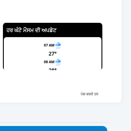
ਹਰ ਘੰਟੇ ਮੌਸਮ ਦੀ ਅਪਡੇਟ
07 AM
27°
08 AM
28°
09 AM
29°
ਪੇਸ਼ ਕਰਦੇ ਹਨ
10 AM
29°
11 AM
30°
12 PM