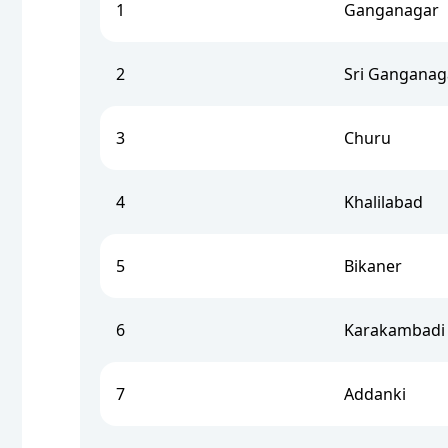
1
Ganganagar
2
Sri Ganganag
3
Churu
4
Khalilabad
5
Bikaner
6
Karakambadi
7
Addanki