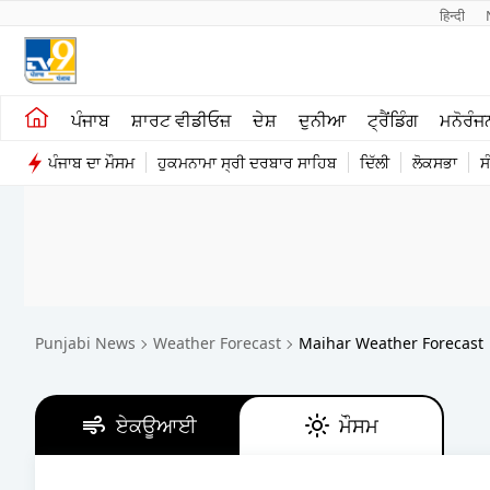
हिन्दी 
ਖੇਤੀਬਾੜੀ
ਕਰਿਅਰ
ਪੰਜਾਬ
ਸ਼ਾਰਟ ਵੀਡੀਓਜ਼
ਦੇਸ਼
ਦੁਨੀਆ
ਟ੍ਰੈਂਡਿੰਗ
ਮਨੋਰੰਜ
ਸ਼ਾਰਟ ਵੀਡੀਓਜ਼
ਮਨੋਰੰਜਨ
ਪੰਜਾਬ ਦਾ ਮੌਸਮ
ਹੁਕਮਨਾਮਾ ਸ੍ਰੀ ਦਰਬਾਰ ਸਾਹਿਬ
ਦਿੱਲੀ
ਲੋਕਸਭਾ
ਸ
ਕਾਰੋਬਾਰ
ਦੇਸ਼
Punjabi News
Weather Forecast
Maihar Weather Forecast
ਏਕਊਆਈ
ਮੌਸਮ