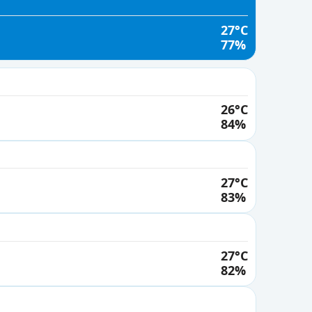
30°
27°C
01 PM
77%
30°
02 PM
30°
26°C
03 PM
84%
29°
04 PM
28°
27°C
05 PM
83%
28°
06 PM
27°
27°C
82%
07 PM
26°
08 PM