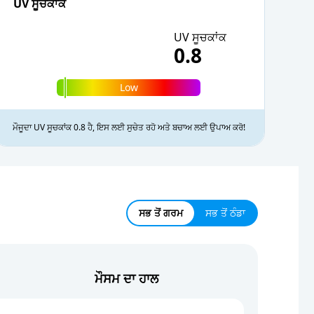
UV ਸੂਚਕਾਂਕ
11.9 kmph / W
UV ਸੂਚਕਾਂਕ
10.4 kmph / WSW
0.8
9.7 kmph / WSW
Low
ਮੌਜੂਦਾ UV ਸੂਚਕਾਂਕ 0.8 ਹੈ, ਇਸ ਲਈ ਸੁਚੇਤ ਰਹੋ ਅਤੇ ਬਚਾਅ ਲਈ ਉਪਾਅ ਕਰੋ!
ਸਭ ਤੋਂ ਗਰਮ
ਸਭ ਤੋਂ ਠੰਡਾ
ਮੌਸਮ ਦਾ ਹਾਲ