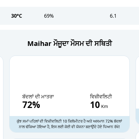
30°C
69%
6.1
29.5°C
70%
3.3
Maihar ਮੌਜੂਦਾ ਮੌਸਮ ਦੀ ਸਥਿਤੀ
28.9°C
71%
1.5
28.1°C
74%
0.4
27.2°C
79%
0
ਬੱਦਲਾਂ ਦੀ ਮਾਤਰਾ
ਵਿਜ਼ੀਵਲਿਟੀ
72%
10
26.6°C
80%
0
Km
ਕੁੱਝ ਸਮਾਂ ਪਹਿਲਾਂ ਦੀ ਵਿਜ਼ੀਵਲਿਟੀ 10 ਕਿਲੋਮੀਟਰ ਹੈ ਅਤੇ ਅਸਮਾਨ 72% ਬੱਦਲਾਂ
26.3°C
81%
0
ਨਾਲ ਢੱਕਿਆ ਹੋਇਆ ਹੈ, ਇਸ ਲਈ ਕੋਈ ਵੀ ਯੋਜਨਾ ਬਣਾਉਂਦੇ ਹੋਏ ਧਿਆਨ ਰੱਖੋ!