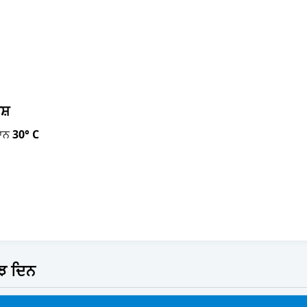
ਿਸ਼
ਮਾਨ
30° C
ੱਝ ਦਿਨ