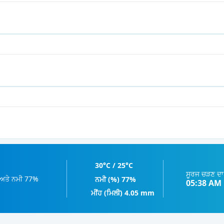
30°C / 25°C
ਸੂਰਜ ਚੜਣ ਦਾ 
ੈ ਅਤੇ ਨਮੀ 77%
ਨਮੀ (%) 77%
05:38 AM
ਮੀਂਹ (ਮਿਲੀ) 4.05 mm