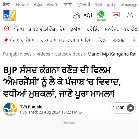
हिन्दी 
News9
ಕನ್ನಡ
తెలుగు
मराठी
ગુજરાતી
বাংলা
தமிழ்
മലയാളം
AQI
ਖੇਤੀਬਾੜੀ
ਪੰਜਾਬ
ਸ਼ਾਰਟ ਵੀਡੀਓਜ਼
ਦੇਸ਼
ਦੁਨੀਆ
ਟ੍ਰੈਂਡਿੰਗ
ਮਨੋਰੰਜਨ
ਫੋਟੋ ਗੈਲ
ਪੰਜਾਬ ਦਾ ਮੌਸਮ
ਹੁਕਮਨਾਮਾ ਸ੍ਰੀ ਦਰਬਾਰ ਸਾਹਿਬ
ਦਿੱਲੀ
ਲੋਕਸਭਾ
ਸੰਸ
ਸ਼ਾਰਟ ਵੀਡੀਓਜ਼
Punjabi News
Videos
Latest Videos
Mandi Mp Kangana Rana
ਕਾਰੋਬਾਰ
BJP ਸੰਸਦ ਕੰਗਨਾ ਰਣੌਤ ਦੀ ਫਿਲਮ
ਕਰਿਅਰ
‘ਐਮਰਜੈਂਸੀ’ ਨੂੰ ਲੈ ਕੇ ਪੰਜਾਬ ‘ਚ ਵਿਵਾਦ,
ਮਨੋਰੰਜਨ
ਵਧੀਆਂ ਮੁਸ਼ਕਲਾਂ, ਜਾਣੋ ਪੂਰਾ ਮਾਮਲਾ!
ਦੇਸ਼
TV9 Punjabi
|
SHARE
ਲਾਈਫ ਸਟਾਈਲ
Published:
23 Aug 2024 16:22 PM IST
ਪੰਜਾਬ