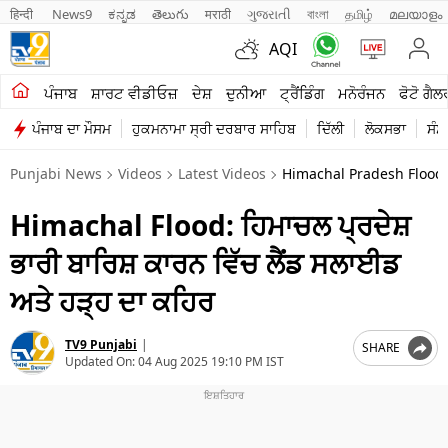
हिन्दी 
News9
ಕನ್ನಡ
తెలుగు
मराठी
ગુજરાતી
বাংলা
தமிழ்
മലയാളം
AQI
ਖੇਤੀਬਾੜੀ
ਪੰਜਾਬ
ਸ਼ਾਰਟ ਵੀਡੀਓਜ਼
ਦੇਸ਼
ਦੁਨੀਆ
ਟ੍ਰੈਂਡਿੰਗ
ਮਨੋਰੰਜਨ
ਫੋਟੋ ਗੈਲ
ਪੰਜਾਬ ਦਾ ਮੌਸਮ
ਹੁਕਮਨਾਮਾ ਸ੍ਰੀ ਦਰਬਾਰ ਸਾਹਿਬ
ਦਿੱਲੀ
ਲੋਕਸਭਾ
ਸੰਸ
ਸ਼ਾਰਟ ਵੀਡੀਓਜ਼
Punjabi News
Videos
Latest Videos
Himachal Pradesh Flood 
ਕਾਰੋਬਾਰ
Himachal Flood: ਹਿਮਾਚਲ ਪ੍ਰਦੇਸ਼
ਕਰਿਅਰ
ਭਾਰੀ ਬਾਰਿਸ਼ ਕਾਰਨ ਵਿੱਚ ਲੈਂਡ ਸਲਾਈਡ
ਮਨੋਰੰਜਨ
ਅਤੇ ਹੜ੍ਹ ਦਾ ਕਹਿਰ
ਦੇਸ਼
TV9 Punjabi
|
SHARE
ਲਾਈਫ ਸਟਾਈਲ
Updated On:
04 Aug 2025 19:10 PM IST
ਪੰਜਾਬ