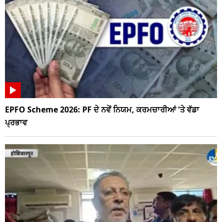
EPFO Scheme 2026: PF ਦੇ ਨਵੇਂ ਨਿਯਮ, ਕਰਮਚਾਰੀਆਂ 'ਤੇ ਵੱਡਾ
ਪ੍ਰਭਾਵ