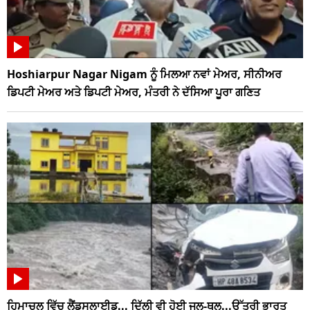
Hoshiarpur Nagar Nigam ਨੂੰ ਮਿਲਆ ਨਵਾਂ ਮੇਅਰ, ਸੀਨੀਅਰ
ਡਿਪਟੀ ਮੇਅਰ ਅਤੇ ਡਿਪਟੀ ਮੇਅਰ, ਮੰਤਰੀ ਨੇ ਦੱਸਿਆ ਪੂਰਾ ਗਣਿਤ
ਹਿਮਾਚਲ ਵਿੱਚ ਲੈਂਡਸਲਾਈਡ... ਦਿੱਲੀ ਵੀ ਹੋਈ ਜਲ-ਥਲ...ਉੱਤਰੀ ਭਾਰਤ