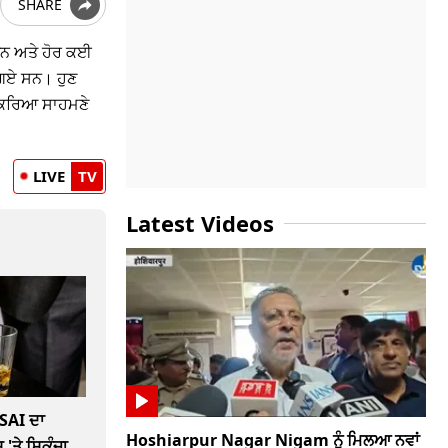
SHARE
ੰਡਨ ਅਤੇ ਹੋਰ ਕਈ
ਰ ਗਏ ਸਨ। ਹੁਣ
ੀਕਿਰਿਆ ਸਾਹਮਣੇ
LIVE
TV
Latest Videos
SAI ਦਾ
Hoshiarpur Nagar Nigam ਨੂੰ ਮਿਲਆ ਨਵਾਂ
 'ਤੇ ਸ਼ਿਕੰਜਾ,