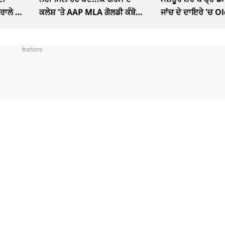
ਤਰਾਲੇ ਦਾ
ਕਲੇਸ਼ 'ਤੇ AAP MLA ਗੋਲਡੀ ਕੰਬੋਜ
ਜਾਂਚ ਦੇ ਦਾਇਰੇ 'ਚ 
ਦਾ ਤਿੱਖਾ ਤੰਜ
McDowells