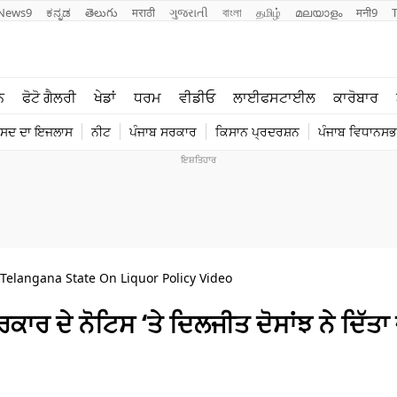
News9
ಕನ್ನಡ
తెలుగు
मराठी
ગુજરાતી
বাংলা
தமிழ்
മലയാളം
मनी9
ਲਾਈਫ ਸਟਾਈਲ
ਖੇਡਾਂ
ਨ
ਫੋਟੋ ਗੈਲਰੀ
ਖੇਡਾਂ
ਧਰਮ
ਵੀਡੀਓ
ਲਾਈਫਸਟਾਈਲ
ਕਾਰੋਬਾਰ
ਪੰਜਾਬ
ਟੈਕਨੋਲਜੀ
ੰਸਦ ਦਾ ਇਜਲਾਸ
ਨੀਟ
ਪੰਜਾਬ ਸਰਕਾਰ
ਕਿਸਾਨ ਪ੍ਰਦਰਸ਼ਨ
ਪੰਜਾਬ ਵਿਧਾਨਸਭਾ
ਧਰਮ
ਟ੍ਰੈਂਡਿੰਗ
o Telangana State On Liquor Policy Video
ਰਕਾਰ ਦੇ ਨੋਟਿਸ ‘ਤੇ ਦਿਲਜੀਤ ਦੋਸਾਂਝ ਨੇ ਦਿੱਤਾ 