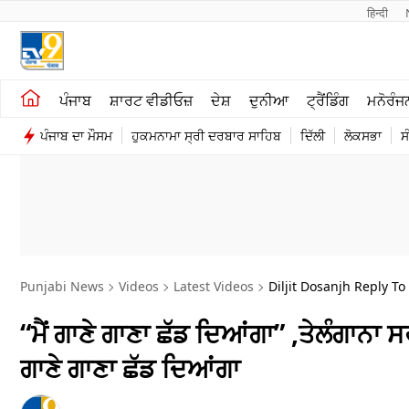
हिन्दी 
ਖੇਤੀਬਾੜੀ
ਕਰਿਅਰ
ਪੰਜਾਬ
ਸ਼ਾਰਟ ਵੀਡੀਓਜ਼
ਦੇਸ਼
ਦੁਨੀਆ
ਟ੍ਰੈਂਡਿੰਗ
ਮਨੋਰੰਜ
ਸ਼ਾਰਟ ਵੀਡੀਓਜ਼
ਮਨੋਰੰਜਨ
ਪੰਜਾਬ ਦਾ ਮੌਸਮ
ਹੁਕਮਨਾਮਾ ਸ੍ਰੀ ਦਰਬਾਰ ਸਾਹਿਬ
ਦਿੱਲੀ
ਲੋਕਸਭਾ
ਸ
ਕਾਰੋਬਾਰ
ਦੇਸ਼
Punjabi News
Videos
Latest Videos
Diljit Dosanjh Reply T
“ਮੈਂ ਗਾਣੇ ਗਾਣਾ ਛੱਡ ਦਿਆਂਗਾ” ,ਤੇਲੰਗਾਨਾ ਸ
ਗਾਣੇ ਗਾਣਾ ਛੱਡ ਦਿਆਂਗਾ