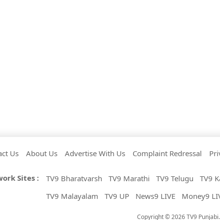
act Us
About Us
Advertise With Us
Complaint Redressal
Pri
ork Sites :
TV9 Bharatvarsh
TV9 Marathi
TV9 Telugu
TV9 K
TV9 Malayalam
TV9 UP
News9 LIVE
Money9 LI
Copyright © 2026 TV9 Punjabi. 