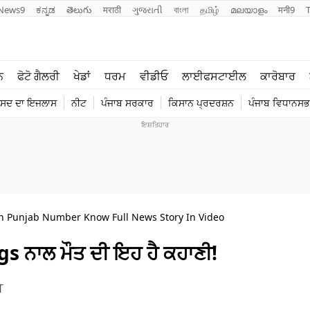
News9
ಕನ್ನಡ
తెలుగు
मराठी
ગુજરાતી
বাংলা
தமிழ்
മലയാളം
मनी9
ਲਾਈਫ ਸਟਾਈਲ
ਖੇਡਾਂ
ਨ
ਫੋਟੋ ਗੈਲਰੀ
ਖੇਡਾਂ
ਧਰਮ
ਵੀਡੀਓ
ਲਾਈਫਸਟਾਈਲ
ਕਾਰੋਬਾਰ
ਪੰਜਾਬ
ਟੈਕਨੋਲਜੀ
ੰਸਦ ਦਾ ਇਜਲਾਸ
ਨੀਟ
ਪੰਜਾਬ ਸਰਕਾਰ
ਕਿਸਾਨ ਪ੍ਰਦਰਸ਼ਨ
ਪੰਜਾਬ ਵਿਧਾਨਸਭਾ
ਧਰਮ
ਟ੍ਰੈਂਡਿੰਗ
n Punjab Number Know Full News Story In Video
gs ਨਾਲ ਮੌਤ ਦੀ ਇਹ ਹੈ ਕਹਾਣੀ!
T