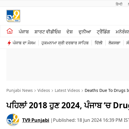
हिन्दी 
ਖੇਤੀਬਾੜੀ
ਕਰਿਅਰ
ਪੰਜਾਬ
ਸ਼ਾਰਟ ਵੀਡੀਓਜ਼
ਦੇਸ਼
ਦੁਨੀਆ
ਟ੍ਰੈਂਡਿੰਗ
ਮਨੋਰੰਜ
ਸ਼ਾਰਟ ਵੀਡੀਓਜ਼
ਮਨੋਰੰਜਨ
ਪੰਜਾਬ ਦਾ ਮੌਸਮ
ਹੁਕਮਨਾਮਾ ਸ੍ਰੀ ਦਰਬਾਰ ਸਾਹਿਬ
ਦਿੱਲੀ
ਲੋਕਸਭਾ
ਸ
ਕਾਰੋਬਾਰ
ਦੇਸ਼
Punjabi News
Videos
Latest Videos
Deaths Due To Drugs I
ਪਹਿਲਾਂ 2018 ਹੁਣ 2024, ਪੰਜਾਬ ‘ਚ Dru
TV9 Punjabi
|
Published:
18 Jun 2024 16:39 PM IS