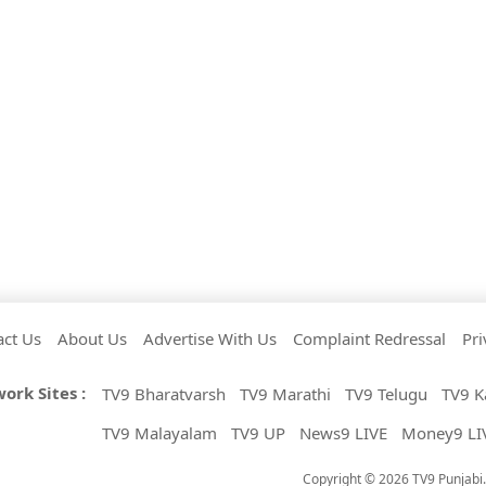
act Us
About Us
Advertise With Us
Complaint Redressal
Pri
ork Sites :
TV9 Bharatvarsh
TV9 Marathi
TV9 Telugu
TV9 K
TV9 Malayalam
TV9 UP
News9 LIVE
Money9 LI
Copyright © 2026 TV9 Punjabi. 