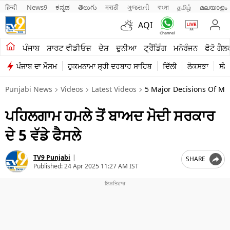
हिन्दी 
News9
ಕನ್ನಡ
తెలుగు
मराठी
ગુજરાતી
বাংলা
தமிழ்
മലയാളം
AQI
ਖੇਤੀਬਾੜੀ
ਪੰਜਾਬ
ਸ਼ਾਰਟ ਵੀਡੀਓਜ਼
ਦੇਸ਼
ਦੁਨੀਆ
ਟ੍ਰੈਂਡਿੰਗ
ਮਨੋਰੰਜਨ
ਫੋਟੋ ਗੈਲ
ਪੰਜਾਬ ਦਾ ਮੌਸਮ
ਹੁਕਮਨਾਮਾ ਸ੍ਰੀ ਦਰਬਾਰ ਸਾਹਿਬ
ਦਿੱਲੀ
ਲੋਕਸਭਾ
ਸੰਸ
ਸ਼ਾਰਟ ਵੀਡੀਓਜ਼
Punjabi News
Videos
Latest Videos
5 Major Decisions Of Mo
ਕਾਰੋਬਾਰ
ਪਹਿਲਗਾਮ ਹਮਲੇ ਤੋਂ ਬਾਅਦ ਮੋਦੀ ਸਰਕਾਰ
ਕਰਿਅਰ
ਦੇ 5 ਵੱਡੇ ਫੈਸਲੇ
ਮਨੋਰੰਜਨ
TV9 Punjabi
|
SHARE
ਦੇਸ਼
Published:
24 Apr 2025 11:27 AM IST
ਲਾਈਫ ਸਟਾਈਲ
ਪੰਜਾਬ