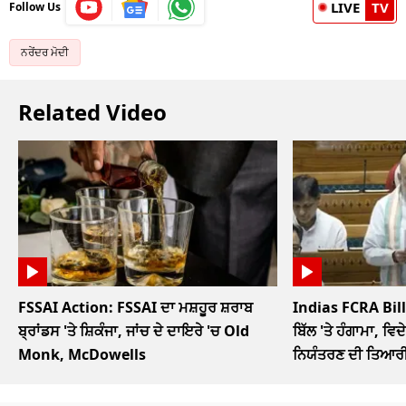
LIVE
TV
Follow Us
ਨਰੇਂਦਰ ਮੋਦੀ
Related Video
FSSAI Action: FSSAI ਦਾ ਮਸ਼ਹੂਰ ਸ਼ਰਾਬ
Indias FCRA Bill
ਬ੍ਰਾਂਡਸ 'ਤੇ ਸ਼ਿਕੰਜਾ, ਜਾਂਚ ਦੇ ਦਾਇਰੇ 'ਚ Old
ਬਿੱਲ 'ਤੇ ਹੰਗਾਮਾ, ਵਿਦੇ
Monk, McDowells
ਨਿਯੰਤਰਣ ਦੀ ਤਿਆਰ