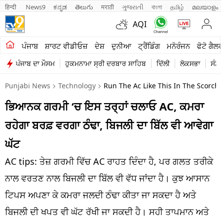
हिन्दी 
News9
ಕನ್ನಡ
తెలుగు
मराठी
ગુજરાતી
বাংলা
தமிழ்
മലയാളം
AQI
ਖੇਤੀਬਾੜੀ
ਪੰਜਾਬ
ਸ਼ਾਰਟ ਵੀਡੀਓਜ਼
ਦੇਸ਼
ਦੁਨੀਆ
ਟ੍ਰੈਂਡਿੰਗ
ਮਨੋਰੰਜਨ
ਫੋਟੋ ਗੈਲ
ਪੰਜਾਬ ਦਾ ਮੌਸਮ
ਹੁਕਮਨਾਮਾ ਸ੍ਰੀ ਦਰਬਾਰ ਸਾਹਿਬ
ਦਿੱਲੀ
ਲੋਕਸਭਾ
ਸੰਸ
ਸ਼ਾਰਟ ਵੀਡੀਓਜ਼
Punjabi News
Technology
Run The Ac Like This In The Scorch
ਕਾਰੋਬਾਰ
ਭਿਆਨਕ ਗਰਮੀ ‘ਚ ਇਸ ਤਰ੍ਹਾਂ ਚਲਾਓ AC, ਕਮਰਾ
ਕਰਿਅਰ
ਰਹੇਗਾ ਬਰਫ਼ ਵਰਗਾ ਠੰਢਾ, ਬਿਜਲੀ ਦਾ ਬਿੱਲ ਵੀ ਆਵੇਗਾ
ਮਨੋਰੰਜਨ
ਘੱਟ
ਦੇਸ਼
AC tips: ਤੇਜ਼ ਗਰਮੀ ਵਿੱਚ AC ਰਾਹਤ ਦਿੰਦਾ ਹੈ, ਪਰ ਗਲਤ ਤਰੀਕੇ
ਨਾਲ ਵਰਤਣ ਨਾਲ ਬਿਜਲੀ ਦਾ ਬਿੱਲ ਵੀ ਵੱਧ ਜਾਂਦਾ ਹੈ। ਕੁਝ ਆਸਾਨ
ਲਾਈਫ ਸਟਾਈਲ
ਟਿਪਸ ਅਪਣਾ ਕੇ ਕਮਰਾ ਜਲਦੀ ਠੰਢਾ ਕੀਤਾ ਜਾ ਸਕਦਾ ਹੈ ਅਤੇ
ਪੰਜਾਬ
ਬਿਜਲੀ ਦੀ ਖਪਤ ਵੀ ਘੱਟ ਰੱਖੀ ਜਾ ਸਕਦੀ ਹੈ। ਸਹੀ ਤਾਪਮਾਨ ਅਤੇ