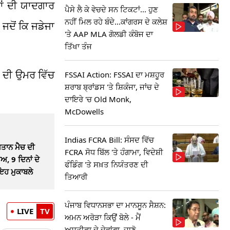
ੜਾਂ ਦੀ ਯਾਦਗਾਰ
ਪੈਸੇ ਲੈ ਕੇ ਵੇਚਦੇ ਸਨ ਟਿਕਟਾਂ... ਹੁਣ
ਨਹੀਂ ਮਿਲ ਰਹੇ ਬੰਦੇ...ਕਾਂਗਰਸ ਦੇ ਕਲੇਸ਼
ਜਦੋਂ ਕਿ ਜਡੇਜਾ
'ਤੇ AAP MLA ਗੋਲਡੀ ਕੰਬੋਜ ਦਾ
ਤਿੱਖਾ ਤੰਜ
ਲ ਦੀ ਉਮਰ ਵਿੱਚ
FSSAI Action: FSSAI ਦਾ ਮਸ਼ਹੂਰ
ਸ਼ਰਾਬ ਬ੍ਰਾਂਡਸ 'ਤੇ ਸ਼ਿਕੰਜਾ, ਜਾਂਚ ਦੇ
ਦਾਇਰੇ 'ਚ Old Monk,
McDowells
Indias FCRA Bill: ਸੰਸਦ ਵਿੱਚ
ਤਾਨ ਮੈਚ ਦੀ
FCRA ਸੋਧ ਬਿੱਲ 'ਤੇ ਹੰਗਾਮਾ, ਵਿਦੇਸ਼ੀ
ਅ, 9 ਦਿਨਾਂ ਦੇ
ਫੰਡਿੰਗ 'ਤੇ ਸਖ਼ਤ ਨਿਯੰਤਰਣ ਦੀ
ਇਹ ਮੁਕਾਬਲੇ
ਤਿਆਰੀ
ਪੰਜਾਬ ਵਿਧਾਨਸਭਾ ਦਾ ਮਾਨਸੂਨ ਸੈਸ਼ਨ:
LIVE
TV
ਅਮਨ ਅਰੋੜਾ ਕਿਉਂ ਬੋਲੇ - ਮੈਂ
ਅਸਤੀਫਾ ਦੇ ਦੇਵਾਂਗਾ, ਜਾਣੋ