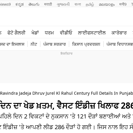
News9
ಕನ್ನಡ
తెలుగు
मराठी
ગુજરાતી
বাংলা
தமிழ்
മലയാളം
मनी9
ਲਾਈਫ ਸਟਾਈਲ
ਖੇਡਾਂ
ਨ
ਫੋਟੋ ਗੈਲਰੀ
ਖੇਡਾਂ
ਧਰਮ
ਵੀਡੀਓ
ਲਾਈਫਸਟਾਈਲ
ਕਾਰੋਬਾਰ
ਪੰਜਾਬ
ਟੈਕਨੋਲਜੀ
ੰਸਦ ਦਾ ਇਜਲਾਸ
ਨੀਟ
ਪੰਜਾਬ ਸਰਕਾਰ
ਕਿਸਾਨ ਪ੍ਰਦਰਸ਼ਨ
ਪੰਜਾਬ ਵਿਧਾਨਸਭਾ
ਧਰਮ
ਟ੍ਰੈਂਡਿੰਗ
Ravindra Jadeja Dhruv Jurel Kl Rahul Century Full Details In Punjab
 ਦਿਨ ਦਾ ਖੇਡ ਖ਼ਤਮ, ਵੈਸਟ ਇੰਡੀਜ਼ ਖਿਲਾਫ 28
ਲੇ ਦਿਨ 2 ਵਿਕਟਾਂ ਦੇ ਨੁਕਸਾਨ 'ਤੇ 121 ਦੌੜਾਂ ਬਣਾਈਆਂ ਅਤੇ 
ਵੈਸਟ ਇੰਡੀਜ਼ 'ਤੇ ਆਪਣੀ ਲੀਡ 286 ਦੌੜਾਂ ਹੋ ਗਈ। ਜਿਸ ਨਾਲ ਇਹ 