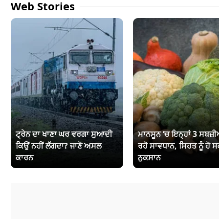
Web Stories
ਟ੍ਰੇਨ ਦਾ ਖਾਣਾ ਘਰ ਵਰਗਾ ਸੁਆਦੀ
ਮਾਨਸੂਨ ‘ਚ ਇਨ੍ਹਾਂ 3 ਸਬਜ਼ੀਆ
ਕਿਉਂ ਨਹੀਂ ਲੱਗਦਾ? ਜਾਣੋ ਅਸਲ
ਰਹੋ ਸਾਵਧਾਨ, ਸਿਹਤ ਨੂੰ ਹੋ ਸ
ਕਾਰਨ
ਨੁਕਸਾਨ