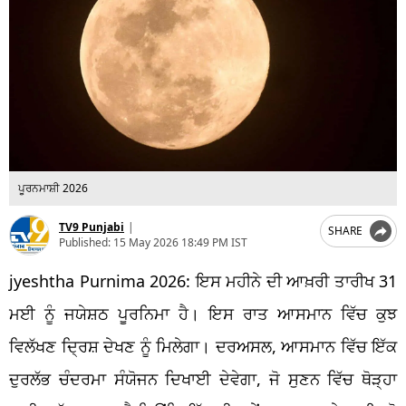
ਪੂਰਨਮਾਸ਼ੀ 2026
TV9 Punjabi
|
SHARE
Published:
15 May 2026 18:49 PM IST
jyeshtha Purnima 2026: ਇਸ ਮਹੀਨੇ ਦੀ ਆਖ਼ਰੀ ਤਾਰੀਖ 31
ਮਈ ਨੂੰ ਜਯੇਸ਼ਠ ਪੂਰਨਿਮਾ ਹੈ। ਇਸ ਰਾਤ ਆਸਮਾਨ ਵਿੱਚ ਕੁਝ
ਵਿਲੱਖਣ ਦ੍ਰਿਸ਼ ਦੇਖਣ ਨੂੰ ਮਿਲੇਗਾ। ਦਰਅਸਲ, ਆਸਮਾਨ ਵਿੱਚ ਇੱਕ
ਦੁਰਲੱਭ ਚੰਦਰਮਾ ਸੰਯੋਜਨ ਦਿਖਾਈ ਦੇਵੇਗਾ, ਜੋ ਸੁਣਨ ਵਿੱਚ ਥੋੜ੍ਹਾ