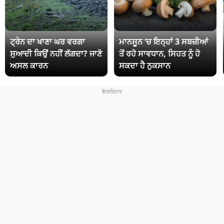
ਟ੍ਰੇਨ ਦਾ ਖਾਣਾ ਘਰ ਵਰਗਾ
ਮਾਨਸੂਨ ‘ਚ ਇਨ੍ਹਾਂ 3 ਸਬਜ਼ੀਆਂ
ਸੁਆਦੀ ਕਿਉਂ ਨਹੀਂ ਲੱਗਦਾ? ਜਾਣੋ
ਤੋਂ ਰਹੋ ਸਾਵਧਾਨ, ਸਿਹਤ ਨੂੰ ਹੋ
ਅਸਲ ਕਾਰਨ
ਸਕਦਾ ਹੈ ਨੁਕਸਾਨ