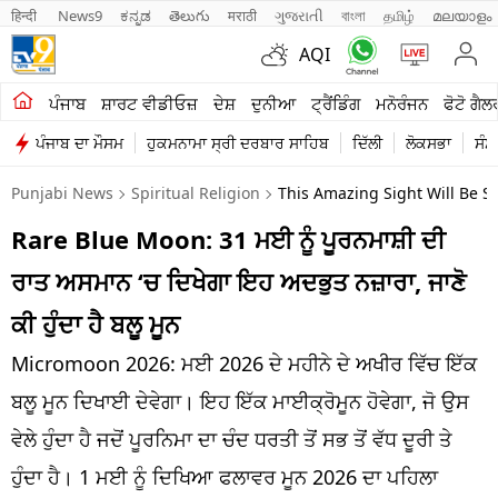
हिन्दी 
News9
ಕನ್ನಡ
తెలుగు
मराठी
ગુજરાતી
বাংলা
தமிழ்
മലയാളം
AQI
ਖੇਤੀਬਾੜੀ
ਪੰਜਾਬ
ਸ਼ਾਰਟ ਵੀਡੀਓਜ਼
ਦੇਸ਼
ਦੁਨੀਆ
ਟ੍ਰੈਂਡਿੰਗ
ਮਨੋਰੰਜਨ
ਫੋਟੋ ਗੈਲ
ਪੰਜਾਬ ਦਾ ਮੌਸਮ
ਹੁਕਮਨਾਮਾ ਸ੍ਰੀ ਦਰਬਾਰ ਸਾਹਿਬ
ਦਿੱਲੀ
ਲੋਕਸਭਾ
ਸੰਸ
ਸ਼ਾਰਟ ਵੀਡੀਓਜ਼
Punjabi News
Spiritual Religion
This Amazing Sight Will Be 
ਕਾਰੋਬਾਰ
Rare Blue Moon: 31 ਮਈ ਨੂੰ ਪੂਰਨਮਾਸ਼ੀ ਦੀ
ਕਰਿਅਰ
ਰਾਤ ਅਸਮਾਨ ‘ਚ ਦਿਖੇਗਾ ਇਹ ਅਦਭੁਤ ਨਜ਼ਾਰਾ, ਜਾਣੋ
ਮਨੋਰੰਜਨ
ਕੀ ਹੁੰਦਾ ਹੈ ਬਲੂ ਮੂਨ
ਦੇਸ਼
Micromoon 2026: ਮਈ 2026 ਦੇ ਮਹੀਨੇ ਦੇ ਅਖੀਰ ਵਿੱਚ ਇੱਕ
ਬਲੂ ਮੂਨ ਦਿਖਾਈ ਦੇਵੇਗਾ। ਇਹ ਇੱਕ ਮਾਈਕ੍ਰੋਮੂਨ ਹੋਵੇਗਾ, ਜੋ ਉਸ
ਲਾਈਫ ਸਟਾਈਲ
ਵੇਲੇ ਹੁੰਦਾ ਹੈ ਜਦੋਂ ਪੂਰਨਿਮਾ ਦਾ ਚੰਦ ਧਰਤੀ ਤੋਂ ਸਭ ਤੋਂ ਵੱਧ ਦੂਰੀ ਤੇ
ਪੰਜਾਬ
ਹੁੰਦਾ ਹੈ। 1 ਮਈ ਨੂੰ ਦਿਖਿਆ ਫਲਾਵਰ ਮੂਨ 2026 ਦਾ ਪਹਿਲਾ