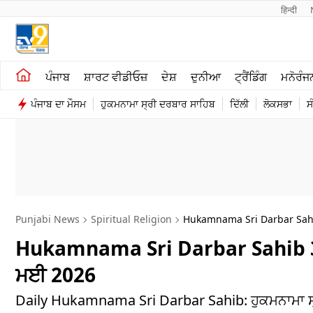
हिन्दी 
ਖੇਤੀਬਾੜੀ
ਕਰਿਅਰ
ਪੰਜਾਬ
ਸ਼ਾਰਟ ਵੀਡੀਓਜ਼
ਦੇਸ਼
ਦੁਨੀਆ
ਟ੍ਰੈਂਡਿੰਗ
ਮਨੋਰੰਜ
ਸ਼ਾਰਟ ਵੀਡੀਓਜ਼
ਮਨੋਰੰਜਨ
ਪੰਜਾਬ ਦਾ ਮੌਸਮ
ਹੁਕਮਨਾਮਾ ਸ੍ਰੀ ਦਰਬਾਰ ਸਾਹਿਬ
ਦਿੱਲੀ
ਲੋਕਸਭਾ
ਸ
ਕਾਰੋਬਾਰ
ਦੇਸ਼
Punjabi News
Spiritual Religion
Hukamnama Sri Darbar Sahi
Hukamnama Sri Darbar Sahib 31 
ਮਈ 2026
Daily Hukamnama Sri Darbar Sahib: ਹੁਕਮਨਾਮਾ ਸ੍ਰੀ