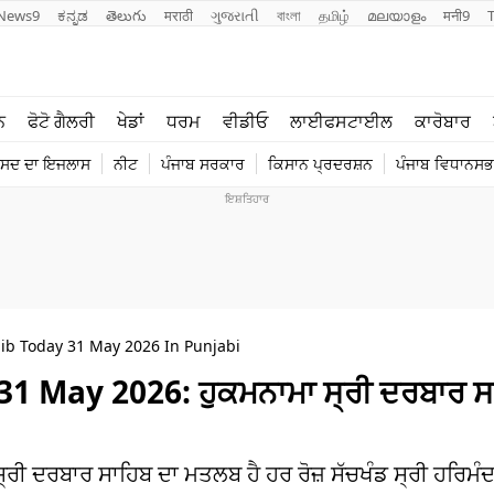
News9
ಕನ್ನಡ
తెలుగు
मराठी
ગુજરાતી
বাংলা
தமிழ்
മലയാളം
मनी9
ਲਾਈਫ ਸਟਾਈਲ
ਖੇਡਾਂ
ਨ
ਫੋਟੋ ਗੈਲਰੀ
ਖੇਡਾਂ
ਧਰਮ
ਵੀਡੀਓ
ਲਾਈਫਸਟਾਈਲ
ਕਾਰੋਬਾਰ
ਪੰਜਾਬ
ਟੈਕਨੋਲਜੀ
ੰਸਦ ਦਾ ਇਜਲਾਸ
ਨੀਟ
ਪੰਜਾਬ ਸਰਕਾਰ
ਕਿਸਾਨ ਪ੍ਰਦਰਸ਼ਨ
ਪੰਜਾਬ ਵਿਧਾਨਸਭਾ
ਧਰਮ
ਟ੍ਰੈਂਡਿੰਗ
b Today 31 May 2026 In Punjabi
May 2026: ਹੁਕਮਨਾਮਾ ਸ੍ਰੀ ਦਰਬਾਰ ਸ
 ਦਰਬਾਰ ਸਾਹਿਬ ਦਾ ਮਤਲਬ ਹੈ ਹਰ ਰੋਜ਼ ਸੱਚਖੰਡ ਸ੍ਰੀ ਹਰਿਮੰਦ