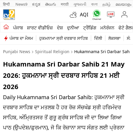
हिन्दी 
News9
ಕನ್ನಡ
తెలుగు
मराठी
ગુજરાતી
বাংলা
தமிழ்
മലയാളം
AQI
ਖੇਤੀਬਾੜੀ
ਪੰਜਾਬ
ਸ਼ਾਰਟ ਵੀਡੀਓਜ਼
ਦੇਸ਼
ਦੁਨੀਆ
ਟ੍ਰੈਂਡਿੰਗ
ਮਨੋਰੰਜਨ
ਫੋਟੋ ਗੈਲ
ਪੰਜਾਬ ਦਾ ਮੌਸਮ
ਹੁਕਮਨਾਮਾ ਸ੍ਰੀ ਦਰਬਾਰ ਸਾਹਿਬ
ਦਿੱਲੀ
ਲੋਕਸਭਾ
ਸੰਸ
ਸ਼ਾਰਟ ਵੀਡੀਓਜ਼
Punjabi News
Spiritual Religion
Hukamnama Sri Darbar Sahib
ਕਾਰੋਬਾਰ
Hukamnama Sri Darbar Sahib 21 May
ਕਰਿਅਰ
2026: ਹੁਕਮਨਾਮਾ ਸ੍ਰੀ ਦਰਬਾਰ ਸਾਹਿਬ 21 ਮਈ
ਮਨੋਰੰਜਨ
2026
ਦੇਸ਼
Daily Hukamnama Sri Darbar Sahib: ਹੁਕਮਨਾਮਾ ਸ੍ਰੀ
ਦਰਬਾਰ ਸਾਹਿਬ ਦਾ ਮਤਲਬ ਹੈ ਹਰ ਰੋਜ਼ ਸੱਚਖੰਡ ਸ੍ਰੀ ਹਰਿਮੰਦਰ
ਲਾਈਫ ਸਟਾਈਲ
ਸਾਹਿਬ, ਅੰਮ੍ਰਿਤਸਰ ਤੋਂ ਗੁਰੂ ਗ੍ਰੰਥ ਸਾਹਿਬ ਜੀ ਦਾ ਲਿਆ ਗਿਆ
ਪੰਜਾਬ
ਪਾਠ (ਉਪਦੇਸ਼/ਫ਼ੁਰਮਾਨ), ਜੋ ਕਿ ਰੋਜ਼ਾਨਾ ਸਾਧ ਸੰਗਤ ਲਈ ਪ੍ਰੇਰਨਾ