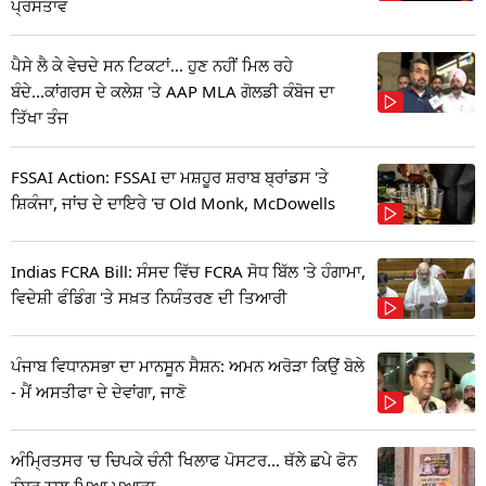
ਪ੍ਰਸਤਾਵ
ਪੈਸੇ ਲੈ ਕੇ ਵੇਚਦੇ ਸਨ ਟਿਕਟਾਂ... ਹੁਣ ਨਹੀਂ ਮਿਲ ਰਹੇ
ਬੰਦੇ...ਕਾਂਗਰਸ ਦੇ ਕਲੇਸ਼ 'ਤੇ AAP MLA ਗੋਲਡੀ ਕੰਬੋਜ ਦਾ
ਤਿੱਖਾ ਤੰਜ
FSSAI Action: FSSAI ਦਾ ਮਸ਼ਹੂਰ ਸ਼ਰਾਬ ਬ੍ਰਾਂਡਸ 'ਤੇ
ਸ਼ਿਕੰਜਾ, ਜਾਂਚ ਦੇ ਦਾਇਰੇ 'ਚ Old Monk, McDowells
Indias FCRA Bill: ਸੰਸਦ ਵਿੱਚ FCRA ਸੋਧ ਬਿੱਲ 'ਤੇ ਹੰਗਾਮਾ,
ਵਿਦੇਸ਼ੀ ਫੰਡਿੰਗ 'ਤੇ ਸਖ਼ਤ ਨਿਯੰਤਰਣ ਦੀ ਤਿਆਰੀ
ਪੰਜਾਬ ਵਿਧਾਨਸਭਾ ਦਾ ਮਾਨਸੂਨ ਸੈਸ਼ਨ: ਅਮਨ ਅਰੋੜਾ ਕਿਉਂ ਬੋਲੇ
- ਮੈਂ ਅਸਤੀਫਾ ਦੇ ਦੇਵਾਂਗਾ, ਜਾਣੋ
ਅੰਮ੍ਰਿਤਸਰ 'ਚ ਚਿਪਕੇ ਚੰਨੀ ਖਿਲਾਫ ਪੋਸਟਰ... ਥੱਲੇ ਛਪੇ ਫੋਨ
ਨੰਬਰ ਨਾਲ ਪਿਆ ਪੁਆੜਾ