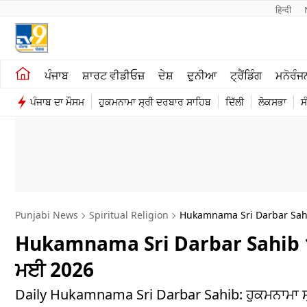
हिन्दी 
ਖੇਤੀਬਾੜੀ
ਕਰਿਅਰ
ਪੰਜਾਬ
ਸ਼ਾਰਟ ਵੀਡੀਓਜ਼
ਦੇਸ਼
ਦੁਨੀਆ
ਟ੍ਰੈਂਡਿੰਗ
ਮਨੋਰੰਜ
ਸ਼ਾਰਟ ਵੀਡੀਓਜ਼
ਮਨੋਰੰਜਨ
ਪੰਜਾਬ ਦਾ ਮੌਸਮ
ਹੁਕਮਨਾਮਾ ਸ੍ਰੀ ਦਰਬਾਰ ਸਾਹਿਬ
ਦਿੱਲੀ
ਲੋਕਸਭਾ
ਸ
ਕਾਰੋਬਾਰ
ਦੇਸ਼
Punjabi News
Spiritual Religion
Hukamnama Sri Darbar Sahi
Hukamnama Sri Darbar Sahib 17 
ਮਈ 2026
Daily Hukamnama Sri Darbar Sahib: ਹੁਕਮਨਾਮਾ ਸ੍ਰੀ