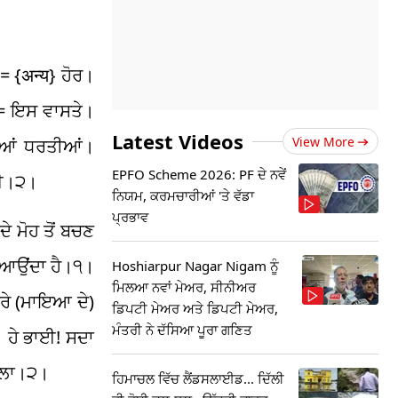
= {अन्य} ਹੋਰ।
 = ਇਸ ਵਾਸਤੇ।
Latest Videos
View More
ੀਆਂ ਧਰਤੀਆਂ।
EPFO Scheme 2026: PF ਦੇ ਨਵੇਂ
ਲਈ।੨।
ਨਿਯਮ, ਕਰਮਚਾਰੀਆਂ 'ਤੇ ਵੱਡਾ
ਪ੍ਰਭਾਵ
ੇ ਮੋਹ ਤੋਂ ਬਚਣ
 ਆਉਂਦਾ ਹੈ।੧।
Hoshiarpur Nagar Nigam ਨੂੰ
ਮਿਲਆ ਨਵਾਂ ਮੇਅਰ, ਸੀਨੀਅਰ
ਰੇ (ਮਾਇਆ ਦੇ)
ਡਿਪਟੀ ਮੇਅਰ ਅਤੇ ਡਿਪਟੀ ਮੇਅਰ,
ਮੰਤਰੀ ਨੇ ਦੱਸਿਆ ਪੂਰਾ ਗਣਿਤ
। ਹੇ ਭਾਈ! ਸਦਾ
ਵਾਲਾ।੨।
ਹਿਮਾਚਲ ਵਿੱਚ ਲੈਂਡਸਲਾਈਡ... ਦਿੱਲੀ