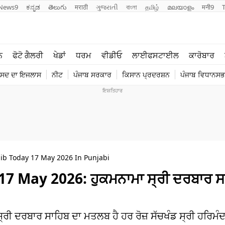
News9
ಕನ್ನಡ
తెలుగు
मराठी
ગુજરાતી
বাংলা
தமிழ்
മലയാളം
मनी9
ਲਾਈਫ ਸਟਾਈਲ
ਖੇਡਾਂ
ਨ
ਫੋਟੋ ਗੈਲਰੀ
ਖੇਡਾਂ
ਧਰਮ
ਵੀਡੀਓ
ਲਾਈਫਸਟਾਈਲ
ਕਾਰੋਬਾਰ
ਪੰਜਾਬ
ਟੈਕਨੋਲਜੀ
ੰਸਦ ਦਾ ਇਜਲਾਸ
ਨੀਟ
ਪੰਜਾਬ ਸਰਕਾਰ
ਕਿਸਾਨ ਪ੍ਰਦਰਸ਼ਨ
ਪੰਜਾਬ ਵਿਧਾਨਸਭਾ
ਧਰਮ
ਟ੍ਰੈਂਡਿੰਗ
b Today 17 May 2026 In Punjabi
May 2026: ਹੁਕਮਨਾਮਾ ਸ੍ਰੀ ਦਰਬਾਰ ਸ
 ਦਰਬਾਰ ਸਾਹਿਬ ਦਾ ਮਤਲਬ ਹੈ ਹਰ ਰੋਜ਼ ਸੱਚਖੰਡ ਸ੍ਰੀ ਹਰਿਮੰਦ