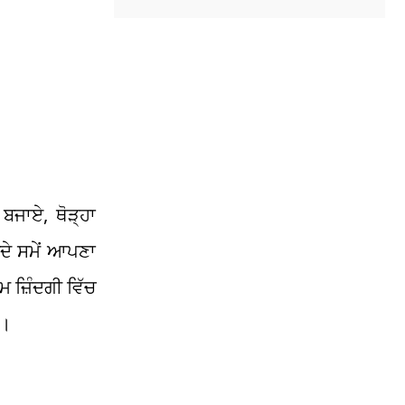
ਬਜਾਏ, ਥੋੜ੍ਹਾ
ਦੇ ਸਮੇਂ ਆਪਣਾ
ਮ ਜ਼ਿੰਦਗੀ ਵਿੱਚ
ੋ।