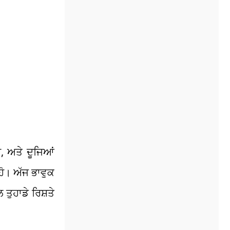
, ਅਤੇ ਦੂਜਿਆਂ
ਹੋ। ਅੱਜ ਭਾਵੁਕ
ਤੁਹਾਡੇ ਰਿਸ਼ਤੇ