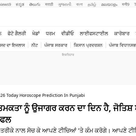
News9
ಕನ್ನಡ
తెలుగు
मराठी
ગુજરાતી
বাংলা
தமிழ்
മലയാളം
मनी9
ਲਾਈਫ ਸਟਾਈਲ
ਖੇਡਾਂ
ਨ
ਫੋਟੋ ਗੈਲਰੀ
ਖੇਡਾਂ
ਧਰਮ
ਵੀਡੀਓ
ਲਾਈਫਸਟਾਈਲ
ਕਾਰੋਬਾਰ
ਪੰਜਾਬ
ਟੈਕਨੋਲਜੀ
ੰਸਦ ਦਾ ਇਜਲਾਸ
ਨੀਟ
ਪੰਜਾਬ ਸਰਕਾਰ
ਕਿਸਾਨ ਪ੍ਰਦਰਸ਼ਨ
ਪੰਜਾਬ ਵਿਧਾਨਸਭਾ
ਧਰਮ
ਟ੍ਰੈਂਡਿੰਗ
026 Today Horoscope Prediction In Punjabi
ਮਕਤਾ ਨੂੰ ਉਜਾਗਰ ਕਰਨ ਦਾ ਦਿਨ ਹੈ, ਜੋਤਿ
ੀਫਲ
ਤਰੀਕੇ ਨਾਲ ਸੋਚ ਕੇ ਆਪਣੇ ਟੀਚਿਆਂ 'ਤੇ ਕੰਮ ਕਰੋਗੇ। ਆਪਣੇ ਟੀ