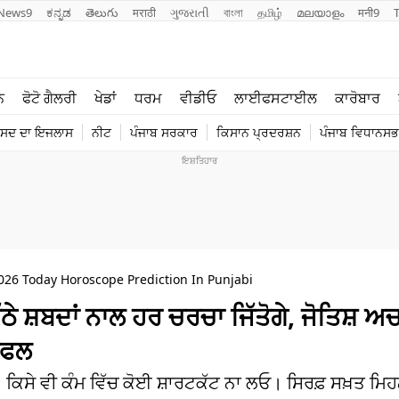
News9
ಕನ್ನಡ
తెలుగు
मराठी
ગુજરાતી
বাংলা
தமிழ்
മലയാളം
मनी9
ਲਾਈਫ ਸਟਾਈਲ
ਖੇਡਾਂ
ਨ
ਫੋਟੋ ਗੈਲਰੀ
ਖੇਡਾਂ
ਧਰਮ
ਵੀਡੀਓ
ਲਾਈਫਸਟਾਈਲ
ਕਾਰੋਬਾਰ
ਪੰਜਾਬ
ਟੈਕਨੋਲਜੀ
ੰਸਦ ਦਾ ਇਜਲਾਸ
ਨੀਟ
ਪੰਜਾਬ ਸਰਕਾਰ
ਕਿਸਾਨ ਪ੍ਰਦਰਸ਼ਨ
ਪੰਜਾਬ ਵਿਧਾਨਸਭਾ
ਧਰਮ
ਟ੍ਰੈਂਡਿੰਗ
026 Today Horoscope Prediction In Punjabi
ਠੇ ਸ਼ਬਦਾਂ ਨਾਲ ਹਰ ਚਰਚਾ ਜਿੱਤੋਗੇ, ਜੋਤਿਸ਼ 
ੀਫਲ
। ਕਿਸੇ ਵੀ ਕੰਮ ਵਿੱਚ ਕੋਈ ਸ਼ਾਰਟਕੱਟ ਨਾ ਲਓ। ਸਿਰਫ਼ ਸਖ਼ਤ ਮਿ