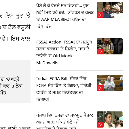
ਪੈਸੇ ਲੈ ਕੇ ਵੇਚਦੇ ਸਨ ਟਿਕਟਾਂ... ਹੁਣ
ਨਹੀਂ ਮਿਲ ਰਹੇ ਬੰਦੇ...ਕਾਂਗਰਸ ਦੇ ਕਲੇਸ਼
ਰ ਇਸ ਰੂਟ ‘ਤੇ
'ਤੇ AAP MLA ਗੋਲਡੀ ਕੰਬੋਜ ਦਾ
ਤਿੱਖਾ ਤੰਜ
ਾਅਦ ਟੋਲ ਵਸੂਲੀ
ਜਾਵੇ। ਇਸ ਨਾਲ
FSSAI Action: FSSAI ਦਾ ਮਸ਼ਹੂਰ
ਸ਼ਰਾਬ ਬ੍ਰਾਂਡਸ 'ਤੇ ਸ਼ਿਕੰਜਾ, ਜਾਂਚ ਦੇ
ਦਾਇਰੇ 'ਚ Old Monk,
McDowells
Indias FCRA Bill: ਸੰਸਦ ਵਿੱਚ
ਾਂ 'ਚ ਖੜ੍ਹੇ
FCRA ਸੋਧ ਬਿੱਲ 'ਤੇ ਹੰਗਾਮਾ, ਵਿਦੇਸ਼ੀ
ੀ ਕਾਰ, 3 ਲੋਕਾਂ
ਫੰਡਿੰਗ 'ਤੇ ਸਖ਼ਤ ਨਿਯੰਤਰਣ ਦੀ
ਮੌਤ
ਤਿਆਰੀ
ਪੰਜਾਬ ਵਿਧਾਨਸਭਾ ਦਾ ਮਾਨਸੂਨ ਸੈਸ਼ਨ:
ਅਮਨ ਅਰੋੜਾ ਕਿਉਂ ਬੋਲੇ - ਮੈਂ
ਜਨਤਾ ਲਈ ਮੁਫ਼ਤ
ਅਸਤੀਫਾ ਦੇ ਦੇਵਾਂਗਾ, ਜਾਣੋ