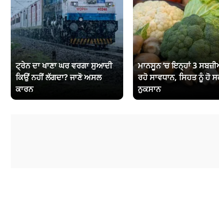
ਟ੍ਰੇਨ ਦਾ ਖਾਣਾ ਘਰ ਵਰਗਾ ਸੁਆਦੀ
ਮਾਨਸੂਨ ‘ਚ ਇਨ੍ਹਾਂ 3 ਸਬਜ਼ੀਆ
ਕਿਉਂ ਨਹੀਂ ਲੱਗਦਾ? ਜਾਣੋ ਅਸਲ
ਰਹੋ ਸਾਵਧਾਨ, ਸਿਹਤ ਨੂੰ ਹੋ ਸ
ਕਾਰਨ
ਨੁਕਸਾਨ