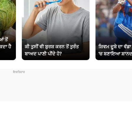
ਂ ਤੋਂ
ਕਦਾ ਹੈ
ਕੀ ਤੁਸੀਂ ਵੀ ਬੁਰਸ਼ ਕਰਨ ਤੋਂ ਤੁਰੰਤ
ਸ਼ਿਵਮ ਦੂਬੇ ਦਾ ਵੱਡ
ਬਾਅਦ ਪਾਣੀ ਪੀਂਦੇ ਹੋ?
‘ਚ ਬਣਾਇਆ ਸ਼ਾਨਦ