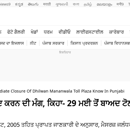
News9
ಕನ್ನಡ
తెలుగు
मराठी
ગુજરાતી
বাংলা
தமிழ்
മലയാളം
मनी9
ਲਾਈਫ ਸਟਾਈਲ
ਖੇਡਾਂ
ਨ
ਫੋਟੋ ਗੈਲਰੀ
ਖੇਡਾਂ
ਧਰਮ
ਵੀਡੀਓ
ਲਾਈਫਸਟਾਈਲ
ਕਾਰੋਬਾਰ
ਪੰਜਾਬ
ਟੈਕਨੋਲਜੀ
ੰਸਦ ਦਾ ਇਜਲਾਸ
ਨੀਟ
ਪੰਜਾਬ ਸਰਕਾਰ
ਕਿਸਾਨ ਪ੍ਰਦਰਸ਼ਨ
ਪੰਜਾਬ ਵਿਧਾਨਸਭਾ
ਧਰਮ
ਟ੍ਰੈਂਡਿੰਗ
ate Closure Of Dhilwan Mananwala Toll Plaza Know In Punjabi
ਬੰਦ ਕਰਨ ਦੀ ਮੰਗ, ਕਿਹਾ- 29 ਮਈ ਤੋਂ ਬਾਅਦ ਟੋ
ਟ, 2005 ਤਹਿਤ ਪ੍ਰਾਪਤ ਜਾਣਕਾਰੀ ਦੇ ਅਨੁਸਾਰ, ਮੈਸਰਜ਼ ਜਲੰਧ