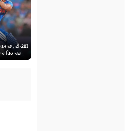
ਾ ਧਮਾਕਾ, ਟੀ-20I
ਾਰ ਰਿਕਾਰਡ