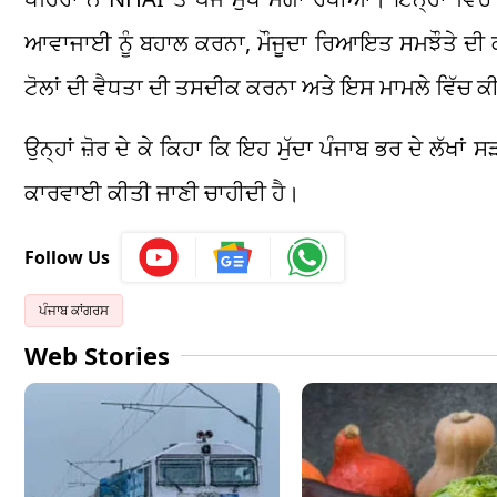
ਆਵਾਜਾਈ ਨੂੰ ਬਹਾਲ ਕਰਨਾ, ਮੌਜੂਦਾ ਰਿਆਇਤ ਸਮਝੌਤੇ ਦੀ ਕਾ
ਟੋਲਾਂ ਦੀ ਵੈਧਤਾ ਦੀ ਤਸਦੀਕ ਕਰਨਾ ਅਤੇ ਇਸ ਮਾਮਲੇ ਵਿੱਚ 
ਉਨ੍ਹਾਂ ਜ਼ੋਰ ਦੇ ਕੇ ਕਿਹਾ ਕਿ ਇਹ ਮੁੱਦਾ ਪੰਜਾਬ ਭਰ ਦੇ ਲੱਖ
ਕਾਰਵਾਈ ਕੀਤੀ ਜਾਣੀ ਚਾਹੀਦੀ ਹੈ।
Follow Us
ਪੰਜਾਬ ਕਾਂਗਰਸ
Web Stories