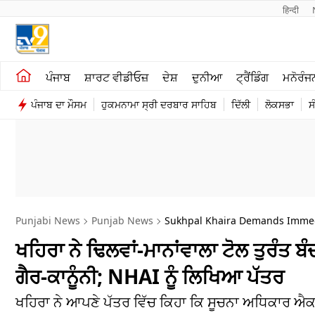
हिन्दी 
ਖੇਤੀਬਾੜੀ
ਕਰਿਅਰ
ਪੰਜਾਬ
ਸ਼ਾਰਟ ਵੀਡੀਓਜ਼
ਦੇਸ਼
ਦੁਨੀਆ
ਟ੍ਰੈਂਡਿੰਗ
ਮਨੋਰੰਜ
ਸ਼ਾਰਟ ਵੀਡੀਓਜ਼
ਮਨੋਰੰਜਨ
ਪੰਜਾਬ ਦਾ ਮੌਸਮ
ਹੁਕਮਨਾਮਾ ਸ੍ਰੀ ਦਰਬਾਰ ਸਾਹਿਬ
ਦਿੱਲੀ
ਲੋਕਸਭਾ
ਸ
ਕਾਰੋਬਾਰ
ਦੇਸ਼
Punjabi News
Punjab News
Sukhpal Khaira Demands Immedi
ਖਹਿਰਾ ਨੇ ਢਿਲਵਾਂ-ਮਾਨਾਂਵਾਲਾ ਟੋਲ ਤੁਰੰਤ 
ਗੈਰ-ਕਾਨੂੰਨੀ; NHAI ਨੂੰ ਲਿਖਿਆ ਪੱਤਰ
ਖਹਿਰਾ ਨੇ ਆਪਣੇ ਪੱਤਰ ਵਿੱਚ ਕਿਹਾ ਕਿ ਸੂਚਨਾ ਅਧਿਕਾਰ ਐਕ