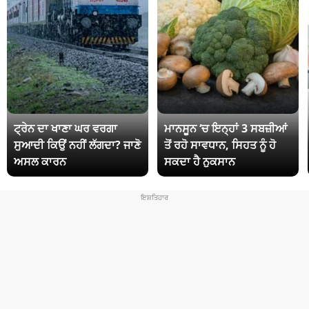
ਟ੍ਰੇਨ ਦਾ ਖਾਣਾ ਘਰ ਵਰਗਾ
ਮਾਨਸੂਨ ‘ਚ ਇਨ੍ਹਾਂ 3 ਸਬਜ਼ੀਆਂ
ਸੁਆਦੀ ਕਿਉਂ ਨਹੀਂ ਲੱਗਦਾ? ਜਾਣੋ
ਤੋਂ ਰਹੋ ਸਾਵਧਾਨ, ਸਿਹਤ ਨੂੰ ਹੋ
ਅਸਲ ਕਾਰਨ
ਸਕਦਾ ਹੈ ਨੁਕਸਾਨ