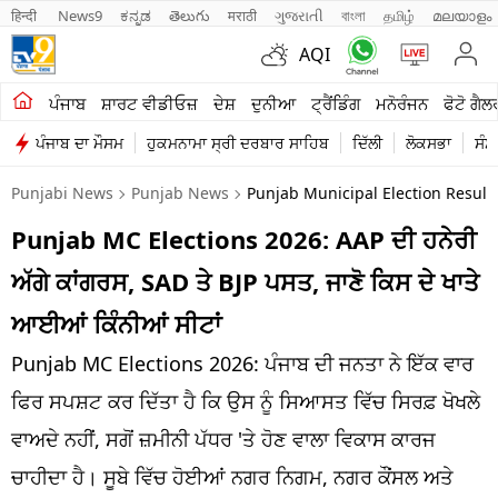
हिन्दी 
News9
ಕನ್ನಡ
తెలుగు
मराठी
ગુજરાતી
বাংলা
தமிழ்
മലയാളം
AQI
ਖੇਤੀਬਾੜੀ
ਪੰਜਾਬ
ਸ਼ਾਰਟ ਵੀਡੀਓਜ਼
ਦੇਸ਼
ਦੁਨੀਆ
ਟ੍ਰੈਂਡਿੰਗ
ਮਨੋਰੰਜਨ
ਫੋਟੋ ਗੈਲ
ਪੰਜਾਬ ਦਾ ਮੌਸਮ
ਹੁਕਮਨਾਮਾ ਸ੍ਰੀ ਦਰਬਾਰ ਸਾਹਿਬ
ਦਿੱਲੀ
ਲੋਕਸਭਾ
ਸੰਸ
ਸ਼ਾਰਟ ਵੀਡੀਓਜ਼
Punjabi News
Punjab News
Punjab Municipal Election Result
ਕਾਰੋਬਾਰ
Punjab MC Elections 2026: AAP ਦੀ ਹਨੇਰੀ
ਕਰਿਅਰ
ਅੱਗੇ ਕਾਂਗਰਸ, SAD ਤੇ BJP ਪਸਤ, ਜਾਣੋ ਕਿਸ ਦੇ ਖਾਤੇ
ਮਨੋਰੰਜਨ
ਆਈਆਂ ਕਿੰਨੀਆਂ ਸੀਟਾਂ
ਦੇਸ਼
Punjab MC Elections 2026: ਪੰਜਾਬ ਦੀ ਜਨਤਾ ਨੇ ਇੱਕ ਵਾਰ
ਫਿਰ ਸਪਸ਼ਟ ਕਰ ਦਿੱਤਾ ਹੈ ਕਿ ਉਸ ਨੂੰ ਸਿਆਸਤ ਵਿੱਚ ਸਿਰਫ਼ ਖੋਖਲੇ
ਲਾਈਫ ਸਟਾਈਲ
ਵਾਅਦੇ ਨਹੀਂ, ਸਗੋਂ ਜ਼ਮੀਨੀ ਪੱਧਰ 'ਤੇ ਹੋਣ ਵਾਲਾ ਵਿਕਾਸ ਕਾਰਜ
ਪੰਜਾਬ
ਚਾਹੀਦਾ ਹੈ। ਸੂਬੇ ਵਿੱਚ ਹੋਈਆਂ ਨਗਰ ਨਿਗਮ, ਨਗਰ ਕੌਂਸਲ ਅਤੇ