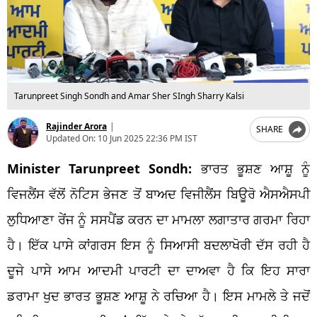
Tarunpreet Singh Sondh and Amar Sher SIngh Sharry Kalsi
Rajinder Arora
|
SHARE
Updated On:
10 Jun 2025 22:36 PM IST
Minister Tarunpreet Sondh:
ਭਾਰਤ ਭੂਸ਼ਣ ਆਸ਼ੂ ਨੂੰ
ਵਿਜਲੈਂਸ ਵੱਲੋਂ ਨੋਟਿਸ ਭੇਜਣ ਤੋਂ ਬਾਅਦ ਵਿਜੀਲੈਂਸ ਬਿਊਰੋ ਐਸਐਸਪੀ
ਲੁਧਿਆਣਾ ਰੇਂਜ ਨੂੰ ਸਸਪੈਂਡ ਕਰਨ ਦਾ ਮਾਮਲਾ ਲਗਾਤਾਰ ਗਰਮਾ ਰਿਹਾ
ਹੈ। ਇੱਕ ਪਾਸੇ ਕਾਂਗਰਸ ਇਸ ਨੂੰ ਸਿਆਸੀ ਬਦਲਾਖੋਰੀ ਦੱਸ ਰਹੀ ਹੈ
ਦੂਜੇ ਪਾਸੇ ਆਮ ਆਦਮੀ ਪਾਰਟੀ ਦਾ ਦਾਅਵਾ ਹੈ ਕਿ ਇਹ ਸਾਰਾ
ਡਰਾਮਾ ਖੁਦ ਭਾਰਤ ਭੂਸ਼ਣ ਆਸ਼ੂ ਨੇ ਰਚਿਆ ਹੈ। ਇਸ ਮਾਮਲੇ ਤੇ ਜਦੋਂ