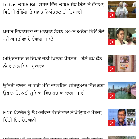
Indias FCRA Bill: ਸੰਸਦ ਵਿੱਚ FCRA ਸੋਧ ਬਿੱਲ 'ਤੇ ਹੰਗਾਮਾ,
ਵਿਦੇਸ਼ੀ ਫੰਡਿੰਗ 'ਤੇ ਸਖ਼ਤ ਨਿਯੰਤਰਣ ਦੀ ਤਿਆਰੀ
ਪੰਜਾਬ ਵਿਧਾਨਸਭਾ ਦਾ ਮਾਨਸੂਨ ਸੈਸ਼ਨ: ਅਮਨ ਅਰੋੜਾ ਕਿਉਂ ਬੋਲੇ
- ਮੈਂ ਅਸਤੀਫਾ ਦੇ ਦੇਵਾਂਗਾ, ਜਾਣੋ
ਅੰਮ੍ਰਿਤਸਰ 'ਚ ਚਿਪਕੇ ਚੰਨੀ ਖਿਲਾਫ ਪੋਸਟਰ... ਥੱਲੇ ਛਪੇ ਫੋਨ
ਨੰਬਰ ਨਾਲ ਪਿਆ ਪੁਆੜਾ
ਉੱਤਰੀ ਭਾਰਤ 'ਚ ਭਾਰੀ ਮੀਂਹ ਦਾ ਕਹਿਰ, ਹਰਿਦੁਆਰ ਵਿੱਚ ਗੰਗਾ
ਉਫਾਨ 'ਤੇ, ਕਈ ਸੂਬਿਆਂ ਵਿੱਚ ਬਚਾਅ ਕਾਰਜ ਜਾਰੀ
E-20 ਪੈਟਰੋਲ ਨੂੰ ਲੈ ਅਰਵਿੰਦ ਕੇਜਰੀਵਾਲ ਨੇ ਖੋਲ੍ਹਿਆ ਮੋਰਚਾ,
ਦਿੱਤੀ ਇਹ ਚੇਤਾਵਨੀ