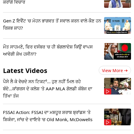
ਕਰਾਂਗੇ ਵਿਚਾਰ
Gen Z ਇਵੈਂਟ 'ਚ ਮੋਹਨ ਭਾਗਵਤ ਤੋਂ ਸਵਾਲ ਕਰਨ ਵਾਲੇ ਕੌਣ ਹਨ
ਰਿਸ਼ਭ ਸ਼ਾਹ?
ਮੌਤ ਸਾਹਮਣੇ, ਫਿਰ ਦਸੰਬਰ 'ਚ ਹੀ ਬੰਗਲਾਦੇਸ਼ ਕਿਉਂ ਵਾਪਸ
ਆਵੇਗੀ ਸ਼ੇਖ ਹਸੀਨਾ?
Latest Videos
View More
ਪੈਸੇ ਲੈ ਕੇ ਵੇਚਦੇ ਸਨ ਟਿਕਟਾਂ... ਹੁਣ ਨਹੀਂ ਮਿਲ ਰਹੇ
ਬੰਦੇ...ਕਾਂਗਰਸ ਦੇ ਕਲੇਸ਼ 'ਤੇ AAP MLA ਗੋਲਡੀ ਕੰਬੋਜ ਦਾ
ਤਿੱਖਾ ਤੰਜ
FSSAI Action: FSSAI ਦਾ ਮਸ਼ਹੂਰ ਸ਼ਰਾਬ ਬ੍ਰਾਂਡਸ 'ਤੇ
ਸ਼ਿਕੰਜਾ, ਜਾਂਚ ਦੇ ਦਾਇਰੇ 'ਚ Old Monk, McDowells