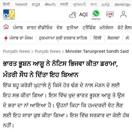
हिन्दी 
News9
ಕನ್ನಡ
తెలుగు
मराठी
ગુજરાતી
বাংলা
தமிழ்
മലയാളം
AQI
ਖੇਤੀਬਾੜੀ
ਪੰਜਾਬ
ਸ਼ਾਰਟ ਵੀਡੀਓਜ਼
ਦੇਸ਼
ਦੁਨੀਆ
ਟ੍ਰੈਂਡਿੰਗ
ਮਨੋਰੰਜਨ
ਫੋਟੋ ਗੈਲ
ਪੰਜਾਬ ਦਾ ਮੌਸਮ
ਹੁਕਮਨਾਮਾ ਸ੍ਰੀ ਦਰਬਾਰ ਸਾਹਿਬ
ਦਿੱਲੀ
ਲੋਕਸਭਾ
ਸੰਸ
ਸ਼ਾਰਟ ਵੀਡੀਓਜ਼
Punjabi News
Punjab News
Minister Tarunpreet Sondh Said B
ਕਾਰੋਬਾਰ
ਭਾਰਤ ਭੂਸ਼ਨ ਆਸ਼ੂ ਨੇ ਨੋਟਿਸ ਭਿਜਵਾ ਕੀਤਾ ਡਰਾਮਾ,
ਕਰਿਅਰ
ਮੰਤਰੀ ਸੌਧ ਨੇ ਦਿੱਤਾ ਇਹ ਬਿਆਨ
ਮਨੋਰੰਜਨ
ਇੱਕ ਬਹੂ ਕਰੋੜੀ ਘੁਟਾਲੇ ਨੂੰ ਕਿਸੇ ਹੋਰ ਢੰਗ ਦੇ ਨਾਲ ਮੋੜਨ ਦੇ ਲਈ
ਦੇਸ਼
ਇਹ ਸਭ ਕੀਤਾ ਗਿਆ। ਇਸ ਵਿੱਚ ਖੁਦ ਭਾਰਤ ਭੂਸ਼ਣ ਆਸ਼ੂ ਤੇ ਉਸ
ਦੇ ਭਰਾ ਦਾ ਨਾਂ ਆਇਆ ਹੈ। ਉਹਨਾਂ ਕਿਹਾ ਕਿ ਹਮਦਰਦੀ ਵੋਟ ਲੈਣ
ਲਾਈਫ ਸਟਾਈਲ
ਲਈ ਇਹ ਸਾਰਾ ਕੁਝ ਕੀਤਾ ਗਿਆ। ਇਸ ਵਿੱਚ ਸਰਕਾਰ ਦਾ ਕੋਈ ਹੱਥ
ਪੰਜਾਬ
ਨਹੀਂ।