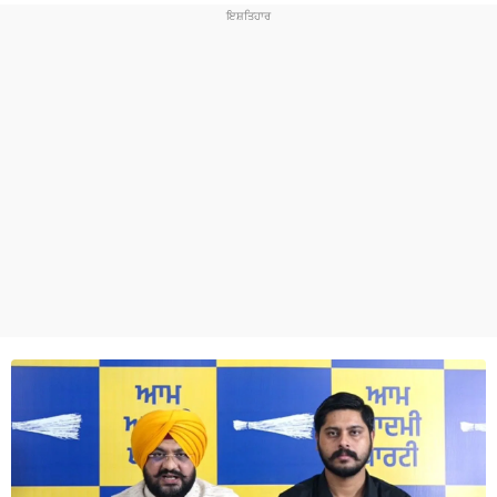
ਧਰਮ
ਖੇਡਾਂ
ਟੈਕਨੋਲਜੀ
ਟ੍ਰੈਂਡਿੰਗ
ਮੌਸਮ
ਦੁਨੀਆ
ਚੋਣਾਂ 2026