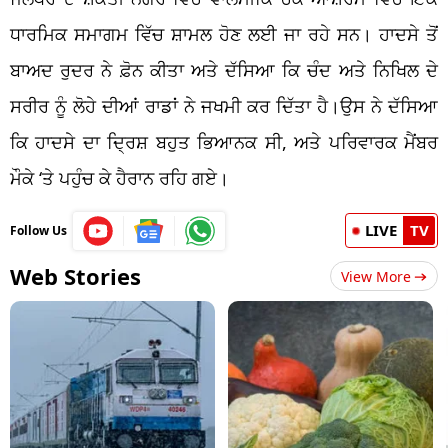
ਧਾਰਮਿਕ ਸਮਾਗਮ ਵਿੱਚ ਸ਼ਾਮਲ ਹੋਣ ਲਈ ਜਾ ਰਹੇ ਸਨ। ਹਾਦਸੇ ਤੋਂ
ਬਾਅਦ ਰੁਦਰ ਨੇ ਫ਼ੋਨ ਕੀਤਾ ਅਤੇ ਦੱਸਿਆ ਕਿ ਚੰਦ ਅਤੇ ਨਿਖਿਲ ਦੇ
ਸਰੀਰ ਨੂੰ ਲੋਹੇ ਦੀਆਂ ਰਾਡਾਂ ਨੇ ਜਖਮੀ ਕਰ ਦਿੱਤਾ ਹੈ।ਉਸ ਨੇ ਦੱਸਿਆ
ਕਿ ਹਾਦਸੇ ਦਾ ਦ੍ਰਿਸ਼ ਬਹੁਤ ਭਿਆਨਕ ਸੀ, ਅਤੇ ਪਰਿਵਾਰਕ ਮੈਂਬਰ
ਮੌਕੇ ‘ਤੇ ਪਹੁੰਚ ਕੇ ਹੈਰਾਨ ਰਹਿ ਗਏ।
LIVE
TV
Follow Us
Web Stories
View More