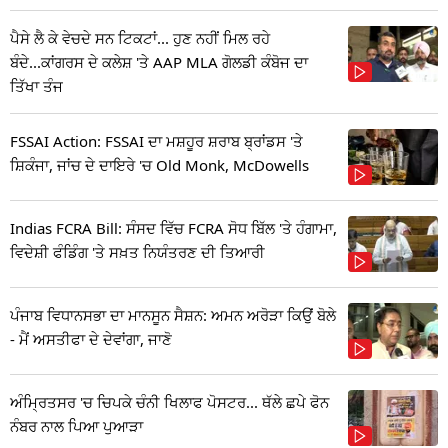
ਪੈਸੇ ਲੈ ਕੇ ਵੇਚਦੇ ਸਨ ਟਿਕਟਾਂ... ਹੁਣ ਨਹੀਂ ਮਿਲ ਰਹੇ
ਬੰਦੇ...ਕਾਂਗਰਸ ਦੇ ਕਲੇਸ਼ 'ਤੇ AAP MLA ਗੋਲਡੀ ਕੰਬੋਜ ਦਾ
ਤਿੱਖਾ ਤੰਜ
FSSAI Action: FSSAI ਦਾ ਮਸ਼ਹੂਰ ਸ਼ਰਾਬ ਬ੍ਰਾਂਡਸ 'ਤੇ
ਸ਼ਿਕੰਜਾ, ਜਾਂਚ ਦੇ ਦਾਇਰੇ 'ਚ Old Monk, McDowells
Indias FCRA Bill: ਸੰਸਦ ਵਿੱਚ FCRA ਸੋਧ ਬਿੱਲ 'ਤੇ ਹੰਗਾਮਾ,
ਵਿਦੇਸ਼ੀ ਫੰਡਿੰਗ 'ਤੇ ਸਖ਼ਤ ਨਿਯੰਤਰਣ ਦੀ ਤਿਆਰੀ
ਪੰਜਾਬ ਵਿਧਾਨਸਭਾ ਦਾ ਮਾਨਸੂਨ ਸੈਸ਼ਨ: ਅਮਨ ਅਰੋੜਾ ਕਿਉਂ ਬੋਲੇ
- ਮੈਂ ਅਸਤੀਫਾ ਦੇ ਦੇਵਾਂਗਾ, ਜਾਣੋ
ਅੰਮ੍ਰਿਤਸਰ 'ਚ ਚਿਪਕੇ ਚੰਨੀ ਖਿਲਾਫ ਪੋਸਟਰ... ਥੱਲੇ ਛਪੇ ਫੋਨ
ਨੰਬਰ ਨਾਲ ਪਿਆ ਪੁਆੜਾ