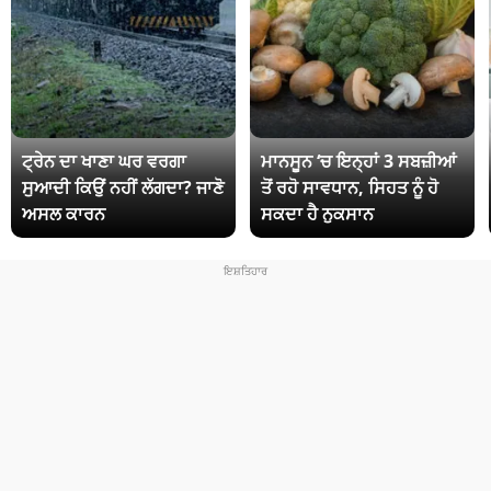
ਟ੍ਰੇਨ ਦਾ ਖਾਣਾ ਘਰ ਵਰਗਾ
ਮਾਨਸੂਨ ‘ਚ ਇਨ੍ਹਾਂ 3 ਸਬਜ਼ੀਆਂ
ਸੁਆਦੀ ਕਿਉਂ ਨਹੀਂ ਲੱਗਦਾ? ਜਾਣੋ
ਤੋਂ ਰਹੋ ਸਾਵਧਾਨ, ਸਿਹਤ ਨੂੰ ਹੋ
ਅਸਲ ਕਾਰਨ
ਸਕਦਾ ਹੈ ਨੁਕਸਾਨ