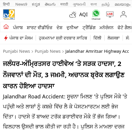
हिन्दी 
News9
ಕನ್ನಡ
తెలుగు
मराठी
ગુજરાતી
বাংলা
தமிழ்
മലയാളം
AQI
ਖੇਤੀਬਾੜੀ
ਪੰਜਾਬ
ਸ਼ਾਰਟ ਵੀਡੀਓਜ਼
ਦੇਸ਼
ਦੁਨੀਆ
ਟ੍ਰੈਂਡਿੰਗ
ਮਨੋਰੰਜਨ
ਫੋਟੋ ਗੈਲ
ਪੰਜਾਬ ਦਾ ਮੌਸਮ
ਹੁਕਮਨਾਮਾ ਸ੍ਰੀ ਦਰਬਾਰ ਸਾਹਿਬ
ਦਿੱਲੀ
ਲੋਕਸਭਾ
ਸੰਸ
ਸ਼ਾਰਟ ਵੀਡੀਓਜ਼
Punjabi News
Punjab News
Jalandhar Amritsar Highway Accid
ਕਾਰੋਬਾਰ
ਜਲੰਧਰ-ਅੰਮ੍ਰਿਤਸਰ ਹਾਈਵੇਅ ‘ਤੇ ਸੜਕ ਹਾਦਸਾ, 2
ਕਰਿਅਰ
ਨੌਜਵਾਨਾਂ ਦੀ ਮੌਤ, 3 ਜਖ਼ਮੀ, ਅਚਾਨਕ ਬ੍ਰੇਕ ਲਗਾਉਣ
ਮਨੋਰੰਜਨ
ਕਾਰਨ ਹੋਇਆ ਹਾਦਸਾ
ਦੇਸ਼
Jalandhar Road Accident: ਸੂਚਨਾ ਮਿਲਣ 'ਤੇ ਪੁਲਿਸ ਮੌਕੇ 'ਤੇ
ਪਹੁੰਚੀ ਅਤੇ ਲਾਸ਼ਾਂ ਨੂੰ ਕਬਜ਼ੇ ਵਿੱਚ ਲੈ ਕੇ ਪੋਸਟਮਾਰਟਮ ਲਈ ਭੇਜ
ਲਾਈਫ ਸਟਾਈਲ
ਦਿੱਤਾ। ਹਾਦਸੇ ਤੋਂ ਬਾਅਦ ਟਰੱਕ ਡਰਾਈਵਰ ਮੌਕੇ ਤੋਂ ਭੱਜ ਗਿਆ।
ਪੰਜਾਬ
ਫਿਲਹਾਲ ਉਸਦੀ ਭਾਲ ਕੀਤੀ ਜਾ ਰਹੀ ਹੈ। ਪੁਲਿਸ ਨੇ ਮਾਮਲਾ ਦਰਜ