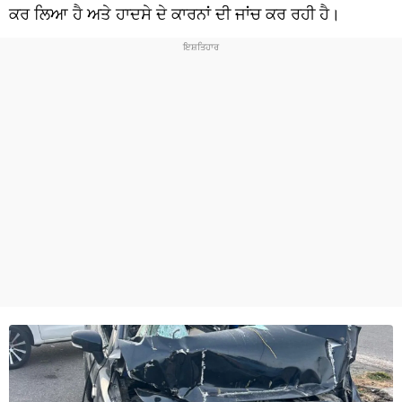
ਧਰਮ
ਕਰ ਲਿਆ ਹੈ ਅਤੇ ਹਾਦਸੇ ਦੇ ਕਾਰਨਾਂ ਦੀ ਜਾਂਚ ਕਰ ਰਹੀ ਹੈ।
ਖੇਡਾਂ
ਟੈਕਨੋਲਜੀ
ਟ੍ਰੈਂਡਿੰਗ
ਮੌਸਮ
ਦੁਨੀਆ
ਚੋਣਾਂ 2026