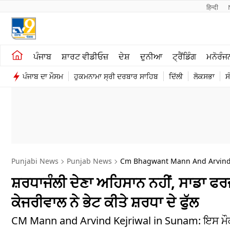
हिन्दी 
ਖੇਤੀਬਾੜੀ
ਕਰਿਅਰ
ਪੰਜਾਬ
ਸ਼ਾਰਟ ਵੀਡੀਓਜ਼
ਦੇਸ਼
ਦੁਨੀਆ
ਟ੍ਰੈਂਡਿੰਗ
ਮਨੋਰੰਜ
ਸ਼ਾਰਟ ਵੀਡੀਓਜ਼
ਮਨੋਰੰਜਨ
ਪੰਜਾਬ ਦਾ ਮੌਸਮ
ਹੁਕਮਨਾਮਾ ਸ੍ਰੀ ਦਰਬਾਰ ਸਾਹਿਬ
ਦਿੱਲੀ
ਲੋਕਸਭਾ
ਸ
ਕਾਰੋਬਾਰ
ਦੇਸ਼
Punjabi News
Punjab News
Cm Bhagwant Mann And Arvind 
ਸ਼ਰਧਾਜੰਲੀ ਦੇਣਾ ਅਹਿਸਾਨ ਨਹੀਂ, ਸਾਡਾ ਫਰਜ
ਕੇਜਰੀਵਾਲ ਨੇ ਭੇਟ ਕੀਤੇ ਸ਼ਰਧਾ ਦੇ ਫੁੱਲ
CM Mann and Arvind Kejriwal in Sunam: ਇਸ ਮੌਕੇ