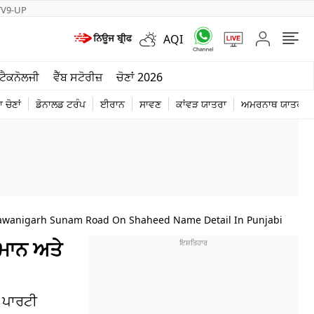
TV9-UP
AQI
ਮੌਸਮ
ਟੈਕਨੋਲਜੀ
ਵੈੱਬ ਸਟੋਰੀਜ਼
ਚੋਣਾਂ 2026
ਦੁਨੀਆ
 ਚੋਣਾਂ
ਡੋਨਾਲਡ ਟਰੰਪ
ਈਰਾਨ
ਸਾਵਣ
ਕਾਂਵੜ ਯਾਤਰਾ
ਅਮਰਨਾਥ ਯਾਤਰਾ
ਚੋਣਾਂ 2026
wanigarh Sunam Road On Shaheed Name Detail In Punjabi
 ਮਾਨ ਅਤੇ
 ਪਾਰਟੀ