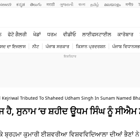
News9
ಕನ್ನಡ
తెలుగు
मराठी
ગુજરાતી
বাংলা
தமிழ்
മലയാളം
मनी9
ਲਾਈਫ ਸਟਾਈਲ
ਖੇਡਾਂ
ਨ
ਫੋਟੋ ਗੈਲਰੀ
ਖੇਡਾਂ
ਧਰਮ
ਵੀਡੀਓ
ਲਾਈਫਸਟਾਈਲ
ਕਾਰੋਬਾਰ
ਪੰਜਾਬ
ਟੈਕਨੋਲਜੀ
ੰਸਦ ਦਾ ਇਜਲਾਸ
ਨੀਟ
ਪੰਜਾਬ ਸਰਕਾਰ
ਕਿਸਾਨ ਪ੍ਰਦਰਸ਼ਨ
ਪੰਜਾਬ ਵਿਧਾਨਸਭਾ
ਧਰਮ
ਟ੍ਰੈਂਡਿੰਗ
Kejriwal Tributed To Shaheed Udham Singh In Sunam Named Bha
 ਹੈ, ਸੁਨਾਮ ‘ਚ ਸ਼ਹੀਦ ਊਧਮ ਸਿੰਘ ਨੂੰ ਸੀਐਮ
 ਬ੍ਰਹਮਾ ਕੁਮਾਰੀ ਈਸ਼ਵਰੀਆ ਵਿਸ਼ਵਵਿਦਿਆਲਾ ਦੀਆਂ ਭੈਣਾਂ ਨੇ