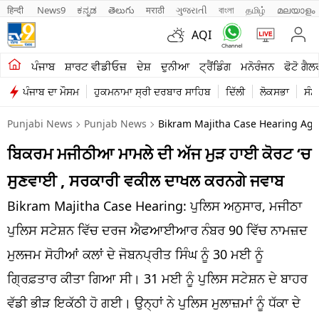
हिन्दी 
News9
ಕನ್ನಡ
తెలుగు
मराठी
ગુજરાતી
বাংলা
தமிழ்
മലയാളം
AQI
ਖੇਤੀਬਾੜੀ
ਪੰਜਾਬ
ਸ਼ਾਰਟ ਵੀਡੀਓਜ਼
ਦੇਸ਼
ਦੁਨੀਆ
ਟ੍ਰੈਂਡਿੰਗ
ਮਨੋਰੰਜਨ
ਫੋਟੋ ਗੈਲ
ਪੰਜਾਬ ਦਾ ਮੌਸਮ
ਹੁਕਮਨਾਮਾ ਸ੍ਰੀ ਦਰਬਾਰ ਸਾਹਿਬ
ਦਿੱਲੀ
ਲੋਕਸਭਾ
ਸੰਸ
ਸ਼ਾਰਟ ਵੀਡੀਓਜ਼
Punjabi News
Punjab News
Bikram Majitha Case Hearing Agai
ਕਾਰੋਬਾਰ
ਬਿਕਰਮ ਮਜੀਠੀਆ ਮਾਮਲੇ ਦੀ ਅੱਜ ਮੁੜ ਹਾਈ ਕੋਰਟ ‘ਚ
ਕਰਿਅਰ
ਸੁਣਵਾਈ , ਸਰਕਾਰੀ ਵਕੀਲ ਦਾਖਲ ਕਰਨਗੇ ਜਵਾਬ
ਮਨੋਰੰਜਨ
Bikram Majitha Case Hearing: ਪੁਲਿਸ ਅਨੁਸਾਰ, ਮਜੀਠਾ
ਦੇਸ਼
ਪੁਲਿਸ ਸਟੇਸ਼ਨ ਵਿੱਚ ਦਰਜ ਐਫਆਈਆਰ ਨੰਬਰ 90 ਵਿੱਚ ਨਾਮਜ਼ਦ
ਮੁਲਜਮ ਸੋਹੀਆਂ ਕਲਾਂ ਦੇ ਜੋਬਨਪ੍ਰੀਤ ਸਿੰਘ ਨੂੰ 30 ਮਈ ਨੂੰ
ਲਾਈਫ ਸਟਾਈਲ
ਗ੍ਰਿਫ਼ਤਾਰ ਕੀਤਾ ਗਿਆ ਸੀ। 31 ਮਈ ਨੂੰ ਪੁਲਿਸ ਸਟੇਸ਼ਨ ਦੇ ਬਾਹਰ
ਪੰਜਾਬ
ਵੱਡੀ ਭੀੜ ਇਕੱਠੀ ਹੋ ਗਈ। ਉਨ੍ਹਾਂ ਨੇ ਪੁਲਿਸ ਮੁਲਾਜ਼ਮਾਂ ਨੂੰ ਧੱਕਾ ਦੇ