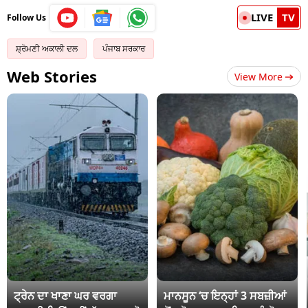
LIVE
TV
Follow Us
ਸ਼੍ਰੋਮਣੀ ਅਕਾਲੀ ਦਲ
ਪੰਜਾਬ ਸਰਕਾਰ
Web Stories
View More
ਟ੍ਰੇਨ ਦਾ ਖਾਣਾ ਘਰ ਵਰਗਾ
ਮਾਨਸੂਨ ‘ਚ ਇਨ੍ਹਾਂ 3 ਸਬਜ਼ੀਆਂ