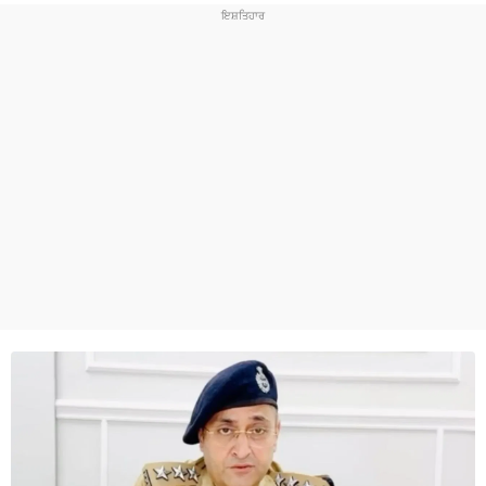
ਧਰਮ
ਖੇਡਾਂ
ਟੈਕਨੋਲਜੀ
ਟ੍ਰੈਂਡਿੰਗ
ਮੌਸਮ
ਦੁਨੀਆ
ਚੋਣਾਂ 2026