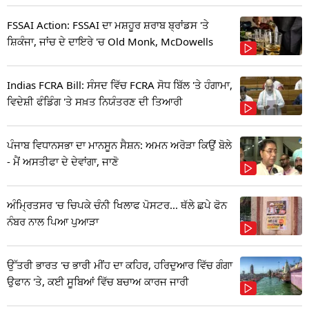
FSSAI Action: FSSAI ਦਾ ਮਸ਼ਹੂਰ ਸ਼ਰਾਬ ਬ੍ਰਾਂਡਸ 'ਤੇ
ਸ਼ਿਕੰਜਾ, ਜਾਂਚ ਦੇ ਦਾਇਰੇ 'ਚ Old Monk, McDowells
Indias FCRA Bill: ਸੰਸਦ ਵਿੱਚ FCRA ਸੋਧ ਬਿੱਲ 'ਤੇ ਹੰਗਾਮਾ,
ਵਿਦੇਸ਼ੀ ਫੰਡਿੰਗ 'ਤੇ ਸਖ਼ਤ ਨਿਯੰਤਰਣ ਦੀ ਤਿਆਰੀ
ਪੰਜਾਬ ਵਿਧਾਨਸਭਾ ਦਾ ਮਾਨਸੂਨ ਸੈਸ਼ਨ: ਅਮਨ ਅਰੋੜਾ ਕਿਉਂ ਬੋਲੇ
- ਮੈਂ ਅਸਤੀਫਾ ਦੇ ਦੇਵਾਂਗਾ, ਜਾਣੋ
ਅੰਮ੍ਰਿਤਸਰ 'ਚ ਚਿਪਕੇ ਚੰਨੀ ਖਿਲਾਫ ਪੋਸਟਰ... ਥੱਲੇ ਛਪੇ ਫੋਨ
ਨੰਬਰ ਨਾਲ ਪਿਆ ਪੁਆੜਾ
ਉੱਤਰੀ ਭਾਰਤ 'ਚ ਭਾਰੀ ਮੀਂਹ ਦਾ ਕਹਿਰ, ਹਰਿਦੁਆਰ ਵਿੱਚ ਗੰਗਾ
ਉਫਾਨ 'ਤੇ, ਕਈ ਸੂਬਿਆਂ ਵਿੱਚ ਬਚਾਅ ਕਾਰਜ ਜਾਰੀ