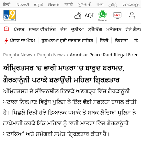
हिन्दी 
News9
ಕನ್ನಡ
తెలుగు
मराठी
ગુજરાતી
বাংলা
தமிழ்
മലയാളം
AQI
ਖੇਤੀਬਾੜੀ
ਪੰਜਾਬ
ਸ਼ਾਰਟ ਵੀਡੀਓਜ਼
ਦੇਸ਼
ਦੁਨੀਆ
ਟ੍ਰੈਂਡਿੰਗ
ਮਨੋਰੰਜਨ
ਫੋਟੋ ਗੈਲ
ਪੰਜਾਬ ਦਾ ਮੌਸਮ
ਹੁਕਮਨਾਮਾ ਸ੍ਰੀ ਦਰਬਾਰ ਸਾਹਿਬ
ਦਿੱਲੀ
ਲੋਕਸਭਾ
ਸੰਸ
ਸ਼ਾਰਟ ਵੀਡੀਓਜ਼
Punjabi News
Punjab News
Amritsar Police Raid Illegal Fir
ਕਾਰੋਬਾਰ
ਅੰਮ੍ਰਿਤਸਰ ‘ਚ ਭਾਰੀ ਮਾਤਰਾ ‘ਚ ਬਾਰੂਦ ਬਰਾਮਦ,
ਕਰਿਅਰ
ਗੈਰਕਾਨੂੰਨੀ ਪਟਾਕੇ ਬਣਾਉਂਦੀ ਮਹਿਲਾ ਗ੍ਰਿਫ਼ਤਾਰ
ਮਨੋਰੰਜਨ
ਅੰਮ੍ਰਿਤਸਰ ਦੇ ਸੰਵੇਦਨਸ਼ੀਲ ਇਲਾਕੇ ਅਣਗੜ੍ਹ ਵਿੱਚ ਗੈਰਕਾਨੂੰਨੀ
ਦੇਸ਼
ਪਟਾਕਾ ਨਿਰਮਾਣ ਵਿਰੁੱਧ ਪੁਲਿਸ ਨੇ ਇੱਕ ਵੱਡੀ ਸਫ਼ਲਤਾ ਹਾਸਲ ਕੀਤੀ
ਹੈ। ਪਿਛਲੇ ਦਿਨੀਂ ਹੋਏ ਭਿਆਨਕ ਧਮਾਕੇ ਤੋਂ ਸਬਕ ਲੈਂਦਿਆਂ ਪੁਲਿਸ ਨੇ
ਲਾਈਫ ਸਟਾਈਲ
ਛਾਪੇਮਾਰੀ ਕਰਕੇ ਇੱਕ ਮਹਿਲਾ ਨੂੰ ਭਾਰੀ ਮਾਤਰਾ ਵਿੱਚ ਗੈਰਕਾਨੂੰਨੀ
ਪੰਜਾਬ
ਪਟਾਕਿਆਂ ਅਤੇ ਸਮੱਗਰੀ ਸਮੇਤ ਗ੍ਰਿਫ਼ਤਾਰ ਕੀਤਾ ਹੈ।