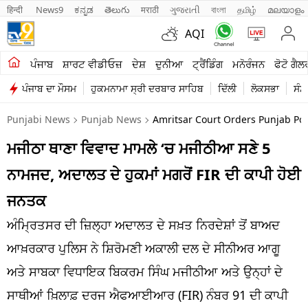
हिन्दी 
News9
ಕನ್ನಡ
తెలుగు
मराठी
ગુજરાતી
বাংলা
தமிழ்
മലയാളം
AQI
ਖੇਤੀਬਾੜੀ
ਪੰਜਾਬ
ਸ਼ਾਰਟ ਵੀਡੀਓਜ਼
ਦੇਸ਼
ਦੁਨੀਆ
ਟ੍ਰੈਂਡਿੰਗ
ਮਨੋਰੰਜਨ
ਫੋਟੋ ਗੈਲ
ਪੰਜਾਬ ਦਾ ਮੌਸਮ
ਹੁਕਮਨਾਮਾ ਸ੍ਰੀ ਦਰਬਾਰ ਸਾਹਿਬ
ਦਿੱਲੀ
ਲੋਕਸਭਾ
ਸੰਸ
ਸ਼ਾਰਟ ਵੀਡੀਓਜ਼
Punjabi News
Punjab News
Amritsar Court Orders Punjab Poli
ਕਾਰੋਬਾਰ
ਮਜੀਠਾ ਥਾਣਾ ਵਿਵਾਦ ਮਾਮਲੇ ‘ਚ ਮਜੀਠੀਆ ਸਣੇ 5
ਕਰਿਅਰ
ਨਾਮਜਦ, ਅਦਾਲਤ ਦੇ ਹੁਕਮਾਂ ਮਗਰੋਂ FIR ਦੀ ਕਾਪੀ ਹੋਈ
ਮਨੋਰੰਜਨ
ਜਨਤਕ
ਦੇਸ਼
ਅੰਮ੍ਰਿਤਸਰ ਦੀ ਜ਼ਿਲ੍ਹਾ ਅਦਾਲਤ ਦੇ ਸਖ਼ਤ ਨਿਰਦੇਸ਼ਾਂ ਤੋਂ ਬਾਅਦ
ਆਖ਼ਰਕਾਰ ਪੁਲਿਸ ਨੇ ਸ਼ਿਰੋਮਣੀ ਅਕਾਲੀ ਦਲ ਦੇ ਸੀਨੀਅਰ ਆਗੂ
ਲਾਈਫ ਸਟਾਈਲ
ਅਤੇ ਸਾਬਕਾ ਵਿਧਾਇਕ ਬਿਕਰਮ ਸਿੰਘ ਮਜੀਠੀਆ ਅਤੇ ਉਨ੍ਹਾਂ ਦੇ
ਪੰਜਾਬ
ਸਾਥੀਆਂ ਖ਼ਿਲਾਫ਼ ਦਰਜ ਐਫਆਈਆਰ (FIR) ਨੰਬਰ 91 ਦੀ ਕਾਪੀ