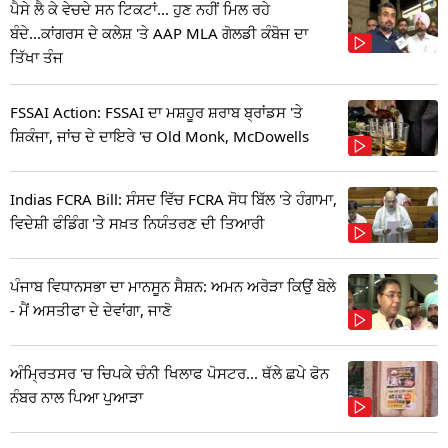
ਪੈਸੇ ਲੈ ਕੇ ਵੇਚਦੇ ਸਨ ਟਿਕਟਾਂ... ਹੁਣ ਨਹੀਂ ਮਿਲ ਰਹੇ
ਬੰਦੇ...ਕਾਂਗਰਸ ਦੇ ਕਲੇਸ਼ 'ਤੇ AAP MLA ਗੋਲਡੀ ਕੰਬੋਜ ਦਾ
ਤਿੱਖਾ ਤੰਜ
FSSAI Action: FSSAI ਦਾ ਮਸ਼ਹੂਰ ਸ਼ਰਾਬ ਬ੍ਰਾਂਡਸ 'ਤੇ
ਸ਼ਿਕੰਜਾ, ਜਾਂਚ ਦੇ ਦਾਇਰੇ 'ਚ Old Monk, McDowells
Indias FCRA Bill: ਸੰਸਦ ਵਿੱਚ FCRA ਸੋਧ ਬਿੱਲ 'ਤੇ ਹੰਗਾਮਾ,
ਵਿਦੇਸ਼ੀ ਫੰਡਿੰਗ 'ਤੇ ਸਖ਼ਤ ਨਿਯੰਤਰਣ ਦੀ ਤਿਆਰੀ
ਪੰਜਾਬ ਵਿਧਾਨਸਭਾ ਦਾ ਮਾਨਸੂਨ ਸੈਸ਼ਨ: ਅਮਨ ਅਰੋੜਾ ਕਿਉਂ ਬੋਲੇ
- ਮੈਂ ਅਸਤੀਫਾ ਦੇ ਦੇਵਾਂਗਾ, ਜਾਣੋ
ਅੰਮ੍ਰਿਤਸਰ 'ਚ ਚਿਪਕੇ ਚੰਨੀ ਖਿਲਾਫ ਪੋਸਟਰ... ਥੱਲੇ ਛਪੇ ਫੋਨ
ਨੰਬਰ ਨਾਲ ਪਿਆ ਪੁਆੜਾ