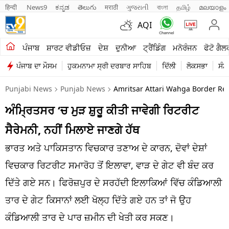
हिन्दी 
News9
ಕನ್ನಡ
తెలుగు
मराठी
ગુજરાતી
বাংলা
தமிழ்
മലയാളം
AQI
ਖੇਤੀਬਾੜੀ
ਪੰਜਾਬ
ਸ਼ਾਰਟ ਵੀਡੀਓਜ਼
ਦੇਸ਼
ਦੁਨੀਆ
ਟ੍ਰੈਂਡਿੰਗ
ਮਨੋਰੰਜਨ
ਫੋਟੋ ਗੈਲ
ਪੰਜਾਬ ਦਾ ਮੌਸਮ
ਹੁਕਮਨਾਮਾ ਸ੍ਰੀ ਦਰਬਾਰ ਸਾਹਿਬ
ਦਿੱਲੀ
ਲੋਕਸਭਾ
ਸੰਸ
ਸ਼ਾਰਟ ਵੀਡੀਓਜ਼
Punjabi News
Punjab News
Amritsar Attari Wahga Border Re
ਕਾਰੋਬਾਰ
ਅੰਮ੍ਰਿਤਸਰ ‘ਚ ਮੁੜ ਸ਼ੁਰੂ ਕੀਤੀ ਜਾਵੇਗੀ ਰਿਟਰੀਟ
ਕਰਿਅਰ
ਸੈਰੇਮਨੀ, ਨਹੀਂ ਮਿਲਾਏ ਜਾਣਗੇ ਹੱਥ
ਮਨੋਰੰਜਨ
ਭਾਰਤ ਅਤੇ ਪਾਕਿਸਤਾਨ ਵਿਚਕਾਰ ਤਣਾਅ ਦੇ ਕਾਰਨ, ਦੋਵਾਂ ਦੇਸ਼ਾਂ
ਦੇਸ਼
ਵਿਚਕਾਰ ਰਿਟਰੀਟ ਸਮਾਰੋਹ ਤੋਂ ਇਲਾਵਾ, ਵਾੜ ਦੇ ਗੇਟ ਵੀ ਬੰਦ ਕਰ
ਦਿੱਤੇ ਗਏ ਸਨ। ਫਿਰੋਜ਼ਪੁਰ ਦੇ ਸਰਹੱਦੀ ਇਲਾਕਿਆਂ ਵਿੱਚ ਕੰਡਿਆਲੀ
ਲਾਈਫ ਸਟਾਈਲ
ਤਾਰ ਦੇ ਗੇਟ ਕਿਸਾਨਾਂ ਲਈ ਖੋਲ੍ਹ ਦਿੱਤੇ ਗਏ ਹਨ ਤਾਂ ਜੋ ਉਹ
ਪੰਜਾਬ
ਕੰਡਿਆਲੀ ਤਾਰ ਦੇ ਪਾਰ ਜ਼ਮੀਨ ਦੀ ਖੇਤੀ ਕਰ ਸਕਣ।