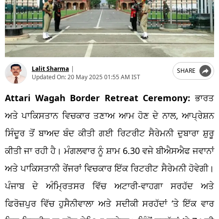
Lalit Sharma
|
SHARE
Updated On:
20 May 2025 01:55 AM IST
Attari Wagah Border Retreat Ceremony:
ਭਾਰਤ
ਅਤੇ ਪਾਕਿਸਤਾਨ ਵਿਚਕਾਰ ਤਣਾਅ ਆਮ ਹੋਣ ਦੇ ਨਾਲ, ਆਪ੍ਰੇਸ਼ਨ
ਸਿੰਦੂਰ ਤੋਂ ਬਾਅਦ ਬੰਦ ਕੀਤੀ ਗਈ ਰਿਟਰੀਟ ਸੈਰੇਮਨੀ ਦੁਬਾਰਾ ਸ਼ੁਰੂ
ਕੀਤੀ ਜਾ ਰਹੀ ਹੈ। ਮੰਗਲਵਾਰ ਨੂੰ ਸ਼ਾਮ 6.30 ਵਜੇ ਬੀਐਸਐਫ ਜਵਾਨਾਂ
ਅਤੇ ਪਾਕਿਸਤਾਨੀ ਰੇਂਜਰਾਂ ਵਿਚਕਾਰ ਇੱਕ ਰਿਟਰੀਟ ਸੈਰੇਮਨੀ ਹੋਵੇਗੀ।
ਪੰਜਾਬ ਦੇ ਅੰਮ੍ਰਿਤਸਰ ਵਿੱਚ ਅਟਾਰੀ-ਵਾਹਗਾ ਸਰਹੱਦ ਅਤੇ
ਫਿਰੋਜ਼ਪੁਰ ਵਿੱਚ ਹੁਸੈਨੀਵਾਲਾ ਅਤੇ ਸਦੀਕੀ ਸਰਹੱਦਾਂ ‘ਤੇ ਇੱਕ ਵਾਰ