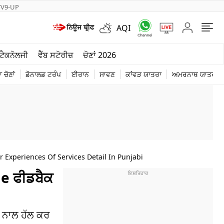
TV9-UP
AQI
ਮੌਸਮ
ਟੈਕਨੋਲਜੀ
ਵੈੱਬ ਸਟੋਰੀਜ਼
ਚੋਣਾਂ 2026
ਦੁਨੀਆ
 ਚੋਣਾਂ
ਡੋਨਾਲਡ ਟਰੰਪ
ਈਰਾਨ
ਸਾਵਣ
ਕਾਂਵੜ ਯਾਤਰਾ
ਅਮਰਨਾਥ ਯਾਤਰਾ
ਚੋਣਾਂ 2026
 Experiences Of Services Detail In Punjabi
de ਫੀਡਬੈਕ
ੀ ਨਾਲ ਹੱਲ ਕਰ