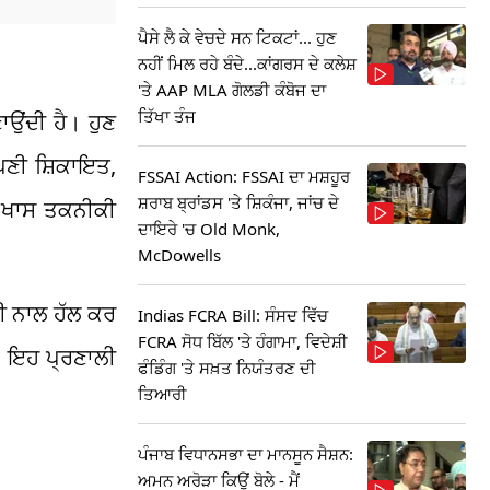
ਪੈਸੇ ਲੈ ਕੇ ਵੇਚਦੇ ਸਨ ਟਿਕਟਾਂ... ਹੁਣ
ਨਹੀਂ ਮਿਲ ਰਹੇ ਬੰਦੇ...ਕਾਂਗਰਸ ਦੇ ਕਲੇਸ਼
'ਤੇ AAP MLA ਗੋਲਡੀ ਕੰਬੋਜ ਦਾ
ਤਿੱਖਾ ਤੰਜ
ਾਉਂਦੀ ਹੈ। ਹੁਣ
ਪਣੀ ਸ਼ਿਕਾਇਤ,
FSSAI Action: FSSAI ਦਾ ਮਸ਼ਹੂਰ
ਸ਼ਰਾਬ ਬ੍ਰਾਂਡਸ 'ਤੇ ਸ਼ਿਕੰਜਾ, ਜਾਂਚ ਦੇ
ੇ ਖਾਸ ਤਕਨੀਕੀ
ਦਾਇਰੇ 'ਚ Old Monk,
McDowells
਼ੀ ਨਾਲ ਹੱਲ ਕਰ
Indias FCRA Bill: ਸੰਸਦ ਵਿੱਚ
FCRA ਸੋਧ ਬਿੱਲ 'ਤੇ ਹੰਗਾਮਾ, ਵਿਦੇਸ਼ੀ
ੇ, ਇਹ ਪ੍ਰਣਾਲੀ
ਫੰਡਿੰਗ 'ਤੇ ਸਖ਼ਤ ਨਿਯੰਤਰਣ ਦੀ
ਤਿਆਰੀ
ਪੰਜਾਬ ਵਿਧਾਨਸਭਾ ਦਾ ਮਾਨਸੂਨ ਸੈਸ਼ਨ:
ਅਮਨ ਅਰੋੜਾ ਕਿਉਂ ਬੋਲੇ - ਮੈਂ