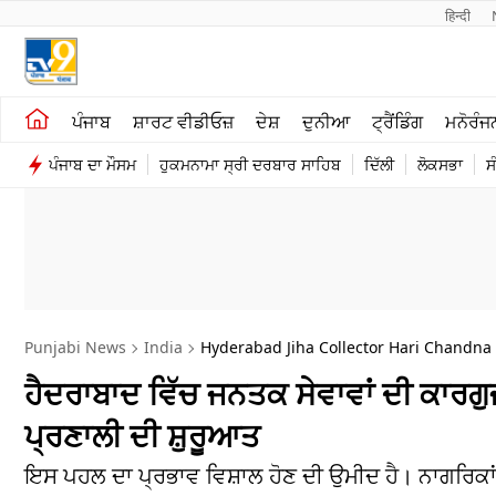
हिन्दी 
ਖੇਤੀਬਾੜੀ
ਕਰਿਅਰ
ਪੰਜਾਬ
ਸ਼ਾਰਟ ਵੀਡੀਓਜ਼
ਦੇਸ਼
ਦੁਨੀਆ
ਟ੍ਰੈਂਡਿੰਗ
ਮਨੋਰੰਜ
ਸ਼ਾਰਟ ਵੀਡੀਓਜ਼
ਮਨੋਰੰਜਨ
ਪੰਜਾਬ ਦਾ ਮੌਸਮ
ਹੁਕਮਨਾਮਾ ਸ੍ਰੀ ਦਰਬਾਰ ਸਾਹਿਬ
ਦਿੱਲੀ
ਲੋਕਸਭਾ
ਸ
ਕਾਰੋਬਾਰ
ਦੇਸ਼
Punjabi News
India
Hyderabad Jiha Collector Hari Chandna 
ਹੈਦਰਾਬਾਦ ਵਿੱਚ ਜਨਤਕ ਸੇਵਾਵਾਂ ਦੀ ਕਾਰ
ਪ੍ਰਣਾਲੀ ਦੀ ਸ਼ੁਰੂਆਤ
ਇਸ ਪਹਲ ਦਾ ਪ੍ਰਭਾਵ ਵਿਸ਼ਾਲ ਹੋਣ ਦੀ ਉਮੀਦ ਹੈ। ਨਾਗਰਿਕਾਂ 