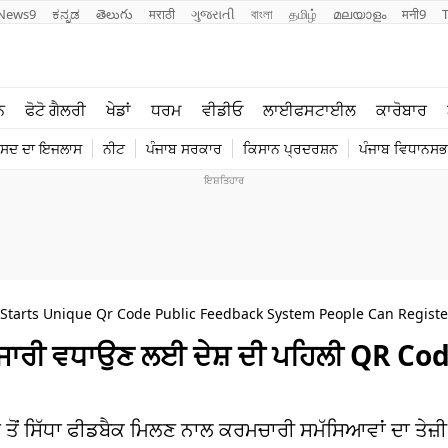
News9
ಕನ್ನಡ
తెలుగు
मराठी
ગુજરાતી
বাংলা
தமிழ்
മലയാളം
मनी9
ਲਾਈਫ ਸਟਾਈਲ
ਖੇਡਾਂ
ਨ
ਫੋਟੋ ਗੈਲਰੀ
ਖੇਡਾਂ
ਧਰਮ
ਵੀਡੀਓ
ਲਾਈਫਸਟਾਈਲ
ਕਾਰੋਬਾਰ
ਪੰਜਾਬ
ਟੈਕਨੋਲਜੀ
ੰਸਦ ਦਾ ਇਜਲਾਸ
ਨੀਟ
ਪੰਜਾਬ ਸਰਕਾਰ
ਕਿਸਾਨ ਪ੍ਰਦਰਸ਼ਨ
ਪੰਜਾਬ ਵਿਧਾਨਸਭਾ
ਧਰਮ
ਟ੍ਰੈਂਡਿੰਗ
Starts Unique Qr Code Public Feedback System People Can Register
ਗੁਜਾਰੀ ਵਧਾਉਣ ਲਈ ਦੇਸ਼ ਦੀ ਪਹਿਲੀ QR Co
ਤੋਂ ਸਿੱਧਾ ਫੀਡਬੈਕ ਮਿਲਣ ਨਾਲ ਕਰਮਚਾਰੀ ਸਮੱਸਿਆਵਾਂ ਦਾ ਤੇਜ਼