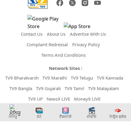
Contact Us
About Us
Advertise With Us
Complaint Redressal
Privacy Policy
Terms And Conditions
Network Sites :
TV9 Bharatvarsh
TV9 Marathi
TV9 Telugu
TV9 Kannada
TV9 Bangla
TV9 Gujarati
TV9 Tamil
TV9 Malayalam
TV9 UP
News9 LIVE
Money9 LIVE
Copyright © 2026 TV9 Punjabi. All Rights Reserved.
ਮੈਨਿਯੂ
ਫੋਟੋ
ਵੈੱਬਸਟੋਰੀ
ਵੀਡੀਓ
ਨਿਊਜ਼ ਬ੍ਰੀਫ਼