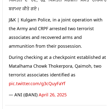
ਬਰਾਮਦ ਕੀਤੇ ਗਏ।
J&K | Kulgam Police, in a joint operation with
the Army and CRPF arrested two terrorist
associates and recovered arms and
ammunition from their possession.
During checking at a checkpoint established at
Matalhama Chowk Thokerpora, Qaimoh, two
terrorist associates identified as
pic.twitter.com/g3cQuyFaYf
— ANI (@ANI)
April 26, 2025