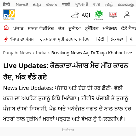
हिन्दी 
News9
ಕನ್ನಡ
తెలుగు
मराठी
ગુજરાતી
বাংলা
தமிழ்
മലയാളം
AQI
ਖੇਤੀਬਾੜੀ
ਪੰਜਾਬ
ਸ਼ਾਰਟ ਵੀਡੀਓਜ਼
ਦੇਸ਼
ਦੁਨੀਆ
ਟ੍ਰੈਂਡਿੰਗ
ਮਨੋਰੰਜਨ
ਫੋਟੋ ਗੈਲ
ਪੰਜਾਬ ਦਾ ਮੌਸਮ
ਹੁਕਮਨਾਮਾ ਸ੍ਰੀ ਦਰਬਾਰ ਸਾਹਿਬ
ਦਿੱਲੀ
ਲੋਕਸਭਾ
ਸੰਸ
ਸ਼ਾਰਟ ਵੀਡੀਓਜ਼
Punjabi News
India
Breaking News Aaj Di Taaja Khabar Live 
ਕਾਰੋਬਾਰ
Live Updates: ਕੋਲਕਾਤਾ-ਪੰਜਾਬ ਮੈਚ ਮੀਂਹ ਕਾਰਨ
ਕਰਿਅਰ
ਰੱਦ, ਅੰਕ ਵੰਡੇ ਗਏ
ਮਨੋਰੰਜਨ
News Live Updates: ਪੰਜਾਬ ਅਤੇ ਦੇਸ਼ ਦੀ ਹਰ ਛੋਟੀ- ਵੱਡੀ
ਦੇਸ਼
ਖ਼ਬਰ ਦਾ ਅਪਡੇਟ ਤੁਹਾਨੂੰ ਇੱਥੇ ਮਿਲੇਗਾ। ਟੀਵੀ9 ਪੰਜਾਬੀ ਤੇ ਤੁਹਾਨੂੰ
ਪੰਜਾਬ ਦੀਆਂ ਸਿਆਸੀ, ਖੇਡ ਅਤੇ ਮਨੋਰੰਜਨ ਜਗਤ ਦੇ ਨਾਲ-ਨਾਲ ਹੋਰ
ਲਾਈਫ ਸਟਾਈਲ
ਖੇਤਰਾਂ ਨਾਲ ਜੁੜੀਆਂ ਖ਼ਬਰਾਂ ਪੜ੍ਹਣ ਅਤੇ ਵੇਖਣ ਨੂੰ ਮਿਲਣਗੀਆਂ।
ਪੰਜਾਬ