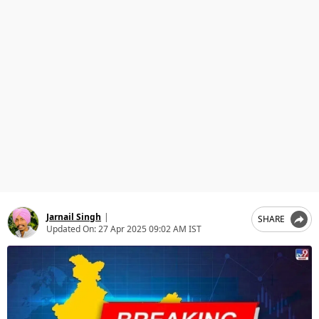
ਧਰਮ
ਖੇਡਾਂ
ਟੈਕਨੋਲਜੀ
ਟ੍ਰੈਂਡਿੰਗ
ਮੌਸਮ
ਦੁਨੀਆ
ਚੋਣਾਂ 2026
Jarnail Singh
|
SHARE
Updated On:
27 Apr 2025 09:02 AM IST