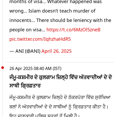
months of visa… Whatever happened was
wrong… Islam doesn’t teach murder of
innocents… There should be leniency with the
people on visa…
https://t.co/6MzOl5zneB
pic.twitter.com/IqhzhaHdR5
— ANI (@ANI)
April 26, 2025
26 Apr 2025 08:40 AM (IST)
ਜੰਮੂ-ਕਸ਼ਮੀਰ ਦੇ ਕੁਲਗਾਮ ਜ਼ਿਲ੍ਹੇ ਵਿੱਚ ਅੱਤਵਾਦੀਆਂ ਦੇ ਦੋ
ਸਾਥੀ ਗ੍ਰਿਫ਼ਤਾਰ
ਜੰਮੂ-ਕਸ਼ਮੀਰ ਦੇ ਕੁਲਗਾਮ ਜ਼ਿਲ੍ਹੇ ਦੇ ਠੋਕਰਪੋਰਾ ਵਿੱਚ ਸੁਰੱਖਿਆ
ਬਲਾਂ ਨੇ ਅੱਤਵਾਦੀਆਂ ਦੇ ਦੋ ਸਾਥੀਆਂ ਨੂੰ ਗ੍ਰਿਫ਼ਤਾਰ ਕੀਤਾ ਹੈ।
ਇਹ ਜਾਣਕਾਰੀ ਪੁਲਿਸ ਸੂਤਰਾਂ ਤੋਂ ਮਿਲੀ ਹੈ।