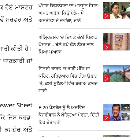
ਪੰਜਾਬ ਵਿਧਾਨਸਭਾ ਦਾ ਮਾਨਸੂਨ ਸੈਸ਼ਨ:
ੀਕ ਹੋਏ ਮਾਸਟਰ
ਅਮਨ ਅਰੋੜਾ ਕਿਉਂ ਬੋਲੇ - ਮੈਂ
ਨਵੇਂ ਸਰਵਰ ਅਤੇ
ਅਸਤੀਫਾ ਦੇ ਦੇਵਾਂਗਾ, ਜਾਣੋ
ਅੰਮ੍ਰਿਤਸਰ 'ਚ ਚਿਪਕੇ ਚੰਨੀ ਖਿਲਾਫ
ਪੋਸਟਰ... ਥੱਲੇ ਛਪੇ ਫੋਨ ਨੰਬਰ ਨਾਲ
ਾਰੀ ਕੀਤੀ ਹੈ।
ਪਿਆ ਪੁਆੜਾ
 ਜਾਣਕਾਰੀ ਜਾਂ
ਉੱਤਰੀ ਭਾਰਤ 'ਚ ਭਾਰੀ ਮੀਂਹ ਦਾ
ਕਹਿਰ, ਹਰਿਦੁਆਰ ਵਿੱਚ ਗੰਗਾ ਉਫਾਨ
'ਤੇ, ਕਈ ਸੂਬਿਆਂ ਵਿੱਚ ਬਚਾਅ ਕਾਰਜ
ਜਾਰੀ
Answer Sheet
E-20 ਪੈਟਰੋਲ ਨੂੰ ਲੈ ਅਰਵਿੰਦ
ਕੇਜਰੀਵਾਲ ਨੇ ਖੋਲ੍ਹਿਆ ਮੋਰਚਾ, ਦਿੱਤੀ
 ਕਿ ਜਿਸ ਥਰਡ-
ਇਹ ਚੇਤਾਵਨੀ
਼ੀ ਕਮਜ਼ੋਰ ਅਤੇ