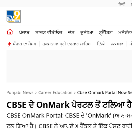
हिन्दी 
ਖੇਤੀਬਾੜੀ
ਕਰਿਅਰ
ਪੰਜਾਬ
ਸ਼ਾਰਟ ਵੀਡੀਓਜ਼
ਦੇਸ਼
ਦੁਨੀਆ
ਟ੍ਰੈਂਡਿੰਗ
ਮਨੋਰੰਜ
ਸ਼ਾਰਟ ਵੀਡੀਓਜ਼
ਮਨੋਰੰਜਨ
ਪੰਜਾਬ ਦਾ ਮੌਸਮ
ਹੁਕਮਨਾਮਾ ਸ੍ਰੀ ਦਰਬਾਰ ਸਾਹਿਬ
ਦਿੱਲੀ
ਲੋਕਸਭਾ
ਸ
ਕਾਰੋਬਾਰ
ਦੇਸ਼
Punjabi News
Career Education
Cbse Onmark Portal Now Sec
CBSE ਦੇ OnMark ਪੋਰਟਲ ਤੋਂ ਟਲਿਆ ਹੈਕ
CBSE OnMark Portal: CBSE ਦੇ 'OnMark' (ਆਨ-ਸਕ੍ਰੀਨ 
ਟਲ ਗਿਆ ਹੈ। CBSE ਨੇ ਆਪਣੇ X ਹੈਂਡਲ ਤੇ ਇੱਕ ਪੋਸਟ ਰਾਹੀਂ 