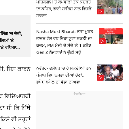
ਪਹਿਲਗਾਮ ਤੋਂ ਕੁਪਵਾੜਾ ਤੱਕ ਕੁਦਰਤ
ਦਾ ਕਹਿਰ, ਭਾਰੀ ਬਾਰਿਸ਼ ਨਾਲ ਵਿਗੜੇ
ਹਾਲਾਤ
Nasha Mukt Bharat: ਨਸ਼ਾ ਮੁਕਤ
ਿੰਗ 'ਚ ਦੇਰੀ,
ਭਾਰਤ ਵੱਲ ਵਧ ਰਿਹਾ ਯੁਵਾ ਸ਼ਕਤੀ ਦਾ
ਲਿਆਂ 'ਤੇ
ਕਦਮ, PM ਮੋਦੀ ਦੇ ਸੱਦੇ 'ਤੇ 1 ਕਰੋੜ
 'ਤੇ ਵਧਿਆ
Gen Z ਨੌਜਵਾਨਾਂ ਨੇ ਚੁੱਕੀ ਸਹੁੰ
ਸੀ, ਜਿਸ ਕਾਰਨ
ਨਵੰਬਰ- ਦਸੰਬਰ 'ਚ ਹੋ ਸਕਦੀਆਂ ਹਨ
ਪੰਜਾਬ ਵਿਧਾਨਸਭਾ ਦੀਆਂ ਚੋਣਾਂ...
ਭੁਪੇਸ਼ ਬਘੇਲ ਦਾ ਵੱਡਾ ਦਾਅਵਾ
 ਹੋਰ ਵਿਦਿਆਰਥੀ
ਾ ਸੀ ਕਿ ਜਿੱਥੇ
ਿਸੇ ਵੀ ਤਰ੍ਹਾਂ