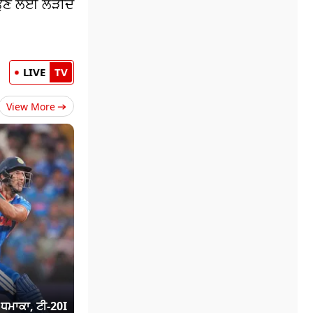
ਾਉਣ ਲਈ ਲੋੜੀਂਦੇ
LIVE
TV
View More
ਾ ਧਮਾਕਾ, ਟੀ-20I