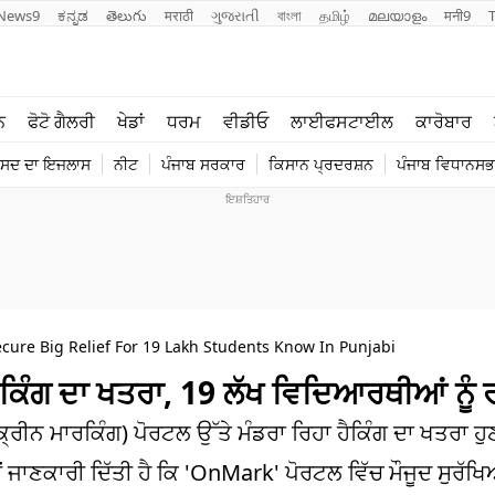
News9
ಕನ್ನಡ
తెలుగు
मराठी
ગુજરાતી
বাংলা
தமிழ்
മലയാളം
मनी9
ਲਾਈਫ ਸਟਾਈਲ
ਖੇਡਾਂ
ਨ
ਫੋਟੋ ਗੈਲਰੀ
ਖੇਡਾਂ
ਧਰਮ
ਵੀਡੀਓ
ਲਾਈਫਸਟਾਈਲ
ਕਾਰੋਬਾਰ
ਪੰਜਾਬ
ਟੈਕਨੋਲਜੀ
ੰਸਦ ਦਾ ਇਜਲਾਸ
ਨੀਟ
ਪੰਜਾਬ ਸਰਕਾਰ
ਕਿਸਾਨ ਪ੍ਰਦਰਸ਼ਨ
ਪੰਜਾਬ ਵਿਧਾਨਸਭਾ
ਧਰਮ
ਟ੍ਰੈਂਡਿੰਗ
ure Big Relief For 19 Lakh Students Know In Punjabi
ਿੰਗ ਦਾ ਖਤਰਾ, 19 ਲੱਖ ਵਿਦਿਆਰਥੀਆਂ ਨੂੰ 
ਮਾਰਕਿੰਗ) ਪੋਰਟਲ ਉੱਤੇ ਮੰਡਰਾ ਰਿਹਾ ਹੈਕਿੰਗ ਦਾ ਖਤਰਾ ਹੁਣ 
ਜਾਣਕਾਰੀ ਦਿੱਤੀ ਹੈ ਕਿ 'OnMark' ਪੋਰਟਲ ਵਿੱਚ ਮੌਜੂਦ ਸੁਰੱਖਿ