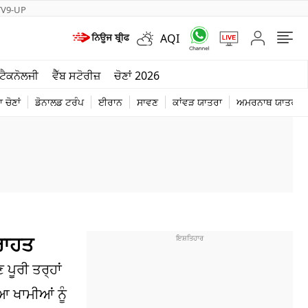
TV9-UP
AQI
ਮੌਸਮ
ਟੈਕਨੋਲਜੀ
ਵੈੱਬ ਸਟੋਰੀਜ਼
ਚੋਣਾਂ 2026
ਦੁਨੀਆ
 ਚੋਣਾਂ
ਡੋਨਾਲਡ ਟਰੰਪ
ਈਰਾਨ
ਸਾਵਣ
ਕਾਂਵੜ ਯਾਤਰਾ
ਅਮਰਨਾਥ ਯਾਤਰਾ
ਚੋਣਾਂ 2026
ਰਾਹਤ
ਪੂਰੀ ਤਰ੍ਹਾਂ
ਆ ਖਾਮੀਆਂ ਨੂੰ