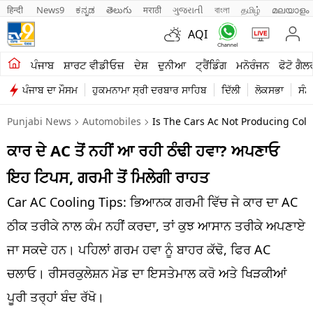
हिन्दी 
News9
ಕನ್ನಡ
తెలుగు
मराठी
ગુજરાતી
বাংলা
தமிழ்
മലയാളം
AQI
ਖੇਤੀਬਾੜੀ
ਪੰਜਾਬ
ਸ਼ਾਰਟ ਵੀਡੀਓਜ਼
ਦੇਸ਼
ਦੁਨੀਆ
ਟ੍ਰੈਂਡਿੰਗ
ਮਨੋਰੰਜਨ
ਫੋਟੋ ਗੈਲ
ਪੰਜਾਬ ਦਾ ਮੌਸਮ
ਹੁਕਮਨਾਮਾ ਸ੍ਰੀ ਦਰਬਾਰ ਸਾਹਿਬ
ਦਿੱਲੀ
ਲੋਕਸਭਾ
ਸੰਸ
ਸ਼ਾਰਟ ਵੀਡੀਓਜ਼
Punjabi News
Automobiles
Is The Cars Ac Not Producing Cold
ਕਾਰੋਬਾਰ
ਕਾਰ ਦੇ AC ਤੋਂ ਨਹੀਂ ਆ ਰਹੀ ਠੰਢੀ ਹਵਾ? ਅਪਣਾਓ
ਕਰਿਅਰ
ਇਹ ਟਿਪਸ, ਗਰਮੀ ਤੋਂ ਮਿਲੇਗੀ ਰਾਹਤ
ਮਨੋਰੰਜਨ
Car AC Cooling Tips: ਭਿਆਨਕ ਗਰਮੀ ਵਿੱਚ ਜੇ ਕਾਰ ਦਾ AC
ਦੇਸ਼
ਠੀਕ ਤਰੀਕੇ ਨਾਲ ਕੰਮ ਨਹੀਂ ਕਰਦਾ, ਤਾਂ ਕੁਝ ਆਸਾਨ ਤਰੀਕੇ ਅਪਣਾਏ
ਜਾ ਸਕਦੇ ਹਨ। ਪਹਿਲਾਂ ਗਰਮ ਹਵਾ ਨੂੰ ਬਾਹਰ ਕੱਢੋ, ਫਿਰ AC
ਲਾਈਫ ਸਟਾਈਲ
ਚਲਾਓ। ਰੀਸਰਕੁਲੇਸ਼ਨ ਮੋਡ ਦਾ ਇਸਤੇਮਾਲ ਕਰੋ ਅਤੇ ਖਿੜਕੀਆਂ
ਪੰਜਾਬ
ਪੂਰੀ ਤਰ੍ਹਾਂ ਬੰਦ ਰੱਖੋ।