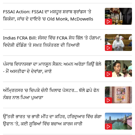
FSSAI Action: FSSAI ਦਾ ਮਸ਼ਹੂਰ ਸ਼ਰਾਬ ਬ੍ਰਾਂਡਸ 'ਤੇ
ਸ਼ਿਕੰਜਾ, ਜਾਂਚ ਦੇ ਦਾਇਰੇ 'ਚ Old Monk, McDowells
Indias FCRA Bill: ਸੰਸਦ ਵਿੱਚ FCRA ਸੋਧ ਬਿੱਲ 'ਤੇ ਹੰਗਾਮਾ,
ਵਿਦੇਸ਼ੀ ਫੰਡਿੰਗ 'ਤੇ ਸਖ਼ਤ ਨਿਯੰਤਰਣ ਦੀ ਤਿਆਰੀ
ਪੰਜਾਬ ਵਿਧਾਨਸਭਾ ਦਾ ਮਾਨਸੂਨ ਸੈਸ਼ਨ: ਅਮਨ ਅਰੋੜਾ ਕਿਉਂ ਬੋਲੇ
- ਮੈਂ ਅਸਤੀਫਾ ਦੇ ਦੇਵਾਂਗਾ, ਜਾਣੋ
ਅੰਮ੍ਰਿਤਸਰ 'ਚ ਚਿਪਕੇ ਚੰਨੀ ਖਿਲਾਫ ਪੋਸਟਰ... ਥੱਲੇ ਛਪੇ ਫੋਨ
ਨੰਬਰ ਨਾਲ ਪਿਆ ਪੁਆੜਾ
ਉੱਤਰੀ ਭਾਰਤ 'ਚ ਭਾਰੀ ਮੀਂਹ ਦਾ ਕਹਿਰ, ਹਰਿਦੁਆਰ ਵਿੱਚ ਗੰਗਾ
ਉਫਾਨ 'ਤੇ, ਕਈ ਸੂਬਿਆਂ ਵਿੱਚ ਬਚਾਅ ਕਾਰਜ ਜਾਰੀ