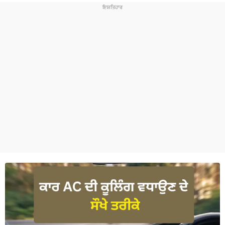
ਧਰਮ
ਖੇਡਾਂ
ਟੈਕਨੋਲਜੀ
ਟ੍ਰੈਂਡਿੰਗ
ਮੌਸਮ
ਦੁਨੀਆ
ਚੋਣਾਂ 2026