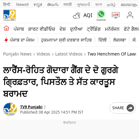
हिन्दी 
News9
ಕನ್ನಡ
తెలుగు
मराठी
ગુજરાતી
বাংলা
தமிழ்
മലയാളം
AQI
ਖੇਤੀਬਾੜੀ
ਪੰਜਾਬ
ਸ਼ਾਰਟ ਵੀਡੀਓਜ਼
ਦੇਸ਼
ਦੁਨੀਆ
ਟ੍ਰੈਂਡਿੰਗ
ਮਨੋਰੰਜਨ
ਫੋਟੋ ਗੈਲ
ਪੰਜਾਬ ਦਾ ਮੌਸਮ
ਹੁਕਮਨਾਮਾ ਸ੍ਰੀ ਦਰਬਾਰ ਸਾਹਿਬ
ਦਿੱਲੀ
ਲੋਕਸਭਾ
ਸੰਸ
ਸ਼ਾਰਟ ਵੀਡੀਓਜ਼
Punjabi News
Videos
Latest Videos
Two Henchmen Of Lawren
ਕਾਰੋਬਾਰ
ਲਾਰੈਂਸ-ਰੋਹਿਤ ਗੋਦਾਰਾ ਗੈਂਗ ਦੇ ਦੋ ਗੁਰਗੇ
ਕਰਿਅਰ
ਗ੍ਰਿਫ਼ਤਾਰ, ਪਿਸਤੌਲ ਤੇ ਸੱਤ ਕਾਰਤੂਸ
ਮਨੋਰੰਜਨ
ਬਰਾਮਦ
ਦੇਸ਼
TV9 Punjabi
|
SHARE
ਲਾਈਫ ਸਟਾਈਲ
Published:
08 Apr 2025 14:51 PM IST
ਪੰਜਾਬ