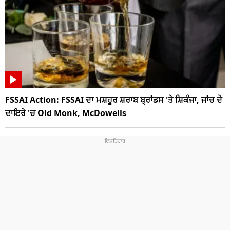
FSSAI Action: FSSAI ਦਾ ਮਸ਼ਹੂਰ ਸ਼ਰਾਬ ਬ੍ਰਾਂਡਸ 'ਤੇ ਸ਼ਿਕੰਜਾ, ਜਾਂਚ ਦੇ
ਦਾਇਰੇ 'ਚ Old Monk, McDowells