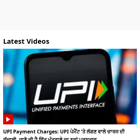
Latest Videos
UPI Payment Charges: UPI ਪੇਮੈਂਟ 'ਤੇ ਲੱਗਣ ਵਾਲੇ ਚਾਰਜ ਦੀ
ਸੱਚਾਈ, ਜਾਣੋ ਕੀ ਹੈ ਵਿੱਤ ਮੰਤਰਾਲੇ ਦਾ ਨਵਾਂ ਪ੍ਰਸਤਾਵ