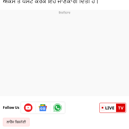
ਐਕਸ ਤੇ ਪੋਸਟ ਕਰਕੇ ਇਹ ਜਾਣਕਾਰੀ ਦਿੱਤੀ ਹੈ।
LIVE
TV
Follow Us
ਲਾਰੈਂਸ ਬਿਸ਼ਨੋਈ