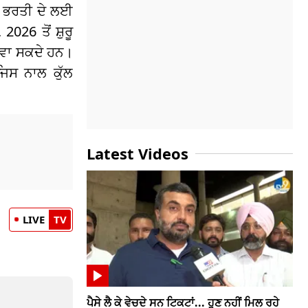
ਈ ਭਰਤੀ ਦੇ ਲਈ
26 ਤੋਂ ਸ਼ੁਰੂ
ਰਵਾ ਸਕਦੇ ਹਨ।
ਿਸ ਨਾਲ ਕੁੱਲ
Latest Videos
LIVE
TV
ਪੈਸੇ ਲੈ ਕੇ ਵੇਚਦੇ ਸਨ ਟਿਕਟਾਂ... ਹੁਣ ਨਹੀਂ ਮਿਲ ਰਹੇ