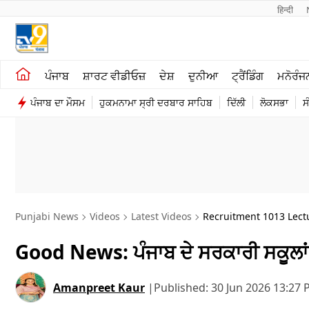
हिन्दी 
ਖੇਤੀਬਾੜੀ
ਕਰਿਅਰ
ਪੰਜਾਬ
ਸ਼ਾਰਟ ਵੀਡੀਓਜ਼
ਦੇਸ਼
ਦੁਨੀਆ
ਟ੍ਰੈਂਡਿੰਗ
ਮਨੋਰੰਜ
ਸ਼ਾਰਟ ਵੀਡੀਓਜ਼
ਮਨੋਰੰਜਨ
ਪੰਜਾਬ ਦਾ ਮੌਸਮ
ਹੁਕਮਨਾਮਾ ਸ੍ਰੀ ਦਰਬਾਰ ਸਾਹਿਬ
ਦਿੱਲੀ
ਲੋਕਸਭਾ
ਸ
ਕਾਰੋਬਾਰ
ਦੇਸ਼
Punjabi News
Videos
Latest Videos
Recruitment 1013 Lectu
Good News: ਪੰਜਾਬ ਦੇ ਸਰਕਾਰੀ ਸਕੂਲਾ
Amanpreet Kaur
|
Published:
30 Jun 2026 13:27 