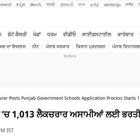
News9
ಕನ್ನಡ
తెలుగు
मराठी
ગુજરાતી
বাংলা
தமிழ்
മലയാളം
मनी9
ਲਾਈਫ ਸਟਾਈਲ
ਖੇਡਾਂ
ਨ
ਫੋਟੋ ਗੈਲਰੀ
ਖੇਡਾਂ
ਧਰਮ
ਵੀਡੀਓ
ਲਾਈਫਸਟਾਈਲ
ਕਾਰੋਬਾਰ
ਪੰਜਾਬ
ਟੈਕਨੋਲਜੀ
ੰਸਦ ਦਾ ਇਜਲਾਸ
ਨੀਟ
ਪੰਜਾਬ ਸਰਕਾਰ
ਕਿਸਾਨ ਪ੍ਰਦਰਸ਼ਨ
ਪੰਜਾਬ ਵਿਧਾਨਸਭਾ
ਧਰਮ
ਟ੍ਰੈਂਡਿੰਗ
rer Posts Punjab Government Schools Application Process Starts 1 
ਂ ‘ਚ 1,013 ਲੈਕਚਰਾਰ ਅਸਾਮੀਆਂ ਲਈ ਭਰਤ
PM IST