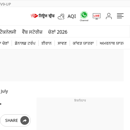
TV9-UP
AQI
ਮੌਸਮ
ਟੈਕਨੋਲਜੀ
ਵੈੱਬ ਸਟੋਰੀਜ਼
ਚੋਣਾਂ 2026
ਦੁਨੀਆ
 ਚੋਣਾਂ
ਡੋਨਾਲਡ ਟਰੰਪ
ਈਰਾਨ
ਸਾਵਣ
ਕਾਂਵੜ ਯਾਤਰਾ
ਅਮਰਨਾਥ ਯਾਤਰਾ
ਚੋਣਾਂ 2026
July
ੀ
SHARE