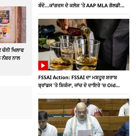
ਬੰਦੇ...ਕਾਂਗਰਸ ਦੇ ਕਲੇਸ਼ 'ਤੇ AAP MLA ਗੋਲਡੀ
ਕੰਬੋਜ ਦਾ ਤਿੱਖਾ ਤੰਜ
 ਚੰਨੀ ਖਿਲਾਫ
ੋਨ ਨੰਬਰ ਨਾਲ
FSSAI Action: FSSAI ਦਾ ਮਸ਼ਹੂਰ ਸ਼ਰਾਬ
ਬ੍ਰਾਂਡਸ 'ਤੇ ਸ਼ਿਕੰਜਾ, ਜਾਂਚ ਦੇ ਦਾਇਰੇ 'ਚ Old
Monk, McDowells