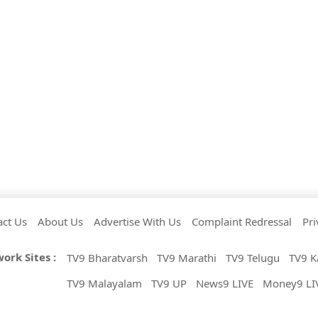
act Us
About Us
Advertise With Us
Complaint Redressal
Pri
ork Sites :
TV9 Bharatvarsh
TV9 Marathi
TV9 Telugu
TV9 K
TV9 Malayalam
TV9 UP
News9 LIVE
Money9 LI
Copyright © 2026 TV9 Punjabi. 