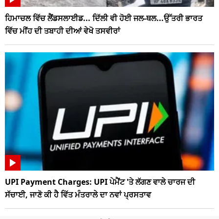
ਹਿਮਾਚਲ ਵਿੱਚ ਲੈਂਡਸਲਾਈਡ... ਦਿੱਲੀ ਵੀ ਹੋਈ ਜਲ-ਥਲ...ਉੱਤਰੀ ਭਾਰਤ
ਵਿੱਚ ਮੀਂਹ ਦੀ ਤਬਾਹੀ ਦੀਆਂ ਵੇਖੋ ਤਸਵੀਰਾਂ
UPI Payment Charges: UPI ਪੇਮੈਂਟ 'ਤੇ ਲੱਗਣ ਵਾਲੇ ਚਾਰਜ ਦੀ
ਸੱਚਾਈ, ਜਾਣੋ ਕੀ ਹੈ ਵਿੱਤ ਮੰਤਰਾਲੇ ਦਾ ਨਵਾਂ ਪ੍ਰਸਤਾਵ