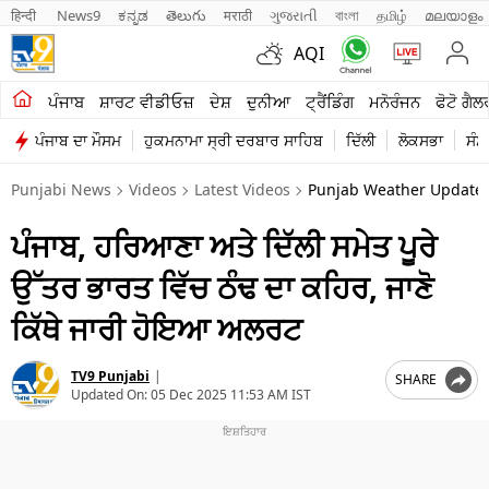
हिन्दी 
News9
ಕನ್ನಡ
తెలుగు
मराठी
ગુજરાતી
বাংলা
தமிழ்
മലയാളം
AQI
ਖੇਤੀਬਾੜੀ
ਪੰਜਾਬ
ਸ਼ਾਰਟ ਵੀਡੀਓਜ਼
ਦੇਸ਼
ਦੁਨੀਆ
ਟ੍ਰੈਂਡਿੰਗ
ਮਨੋਰੰਜਨ
ਫੋਟੋ ਗੈਲ
ਪੰਜਾਬ ਦਾ ਮੌਸਮ
ਹੁਕਮਨਾਮਾ ਸ੍ਰੀ ਦਰਬਾਰ ਸਾਹਿਬ
ਦਿੱਲੀ
ਲੋਕਸਭਾ
ਸੰਸ
ਸ਼ਾਰਟ ਵੀਡੀਓਜ਼
Punjabi News
Videos
Latest Videos
Punjab Weather Update N
ਕਾਰੋਬਾਰ
ਪੰਜਾਬ, ਹਰਿਆਣਾ ਅਤੇ ਦਿੱਲੀ ਸਮੇਤ ਪੂਰੇ
ਕਰਿਅਰ
ਉੱਤਰ ਭਾਰਤ ਵਿੱਚ ਠੰਢ ਦਾ ਕਹਿਰ, ਜਾਣੋ
ਮਨੋਰੰਜਨ
ਕਿੱਥੇ ਜਾਰੀ ਹੋਇਆ ਅਲਰਟ
ਦੇਸ਼
TV9 Punjabi
|
SHARE
ਲਾਈਫ ਸਟਾਈਲ
Updated On:
05 Dec 2025 11:53 AM IST
ਪੰਜਾਬ