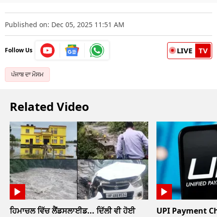
Published on: Dec 05, 2025 11:51 AM
LIVE
TV
Follow Us
ਪੰਜਾਬ ਦਾ ਮੌਸਮ
Related Video
ਹਿਮਾਚਲ ਵਿੱਚ ਲੈਂਡਸਲਾਈਡ... ਦਿੱਲੀ ਵੀ ਹੋਈ
UPI Payment Char