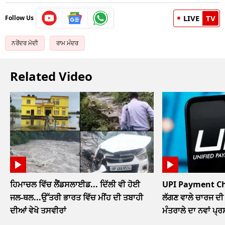
LIVE
TV
Follow Us
ਨਰੇਂਦਰ ਮੋਦੀ
ਰਾਮ ਮੰਦਰ
Related Video
ਹਿਮਾਚਲ ਵਿੱਚ ਲੈਂਡਸਲਾਈਡ... ਦਿੱਲੀ ਵੀ ਹੋਈ
UPI Payment Char
ਜਲ-ਥਲ...ਉੱਤਰੀ ਭਾਰਤ ਵਿੱਚ ਮੀਂਹ ਦੀ ਤਬਾਹੀ
ਲੱਗਣ ਵਾਲੇ ਚਾਰਜ ਦੀ 
ਦੀਆਂ ਵੇਖੋ ਤਸਵੀਰਾਂ
ਮੰਤਰਾਲੇ ਦਾ ਨਵਾਂ ਪ੍