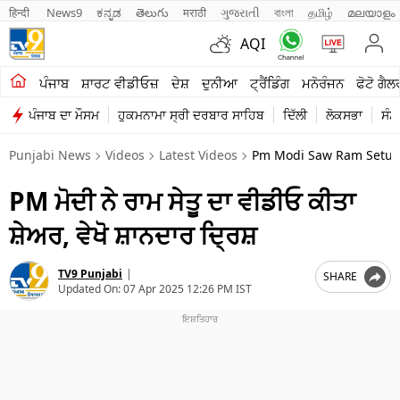
हिन्दी 
News9
ಕನ್ನಡ
తెలుగు
मराठी
ગુજરાતી
বাংলা
தமிழ்
മലയാളം
AQI
ਖੇਤੀਬਾੜੀ
ਪੰਜਾਬ
ਸ਼ਾਰਟ ਵੀਡੀਓਜ਼
ਦੇਸ਼
ਦੁਨੀਆ
ਟ੍ਰੈਂਡਿੰਗ
ਮਨੋਰੰਜਨ
ਫੋਟੋ ਗੈਲ
ਪੰਜਾਬ ਦਾ ਮੌਸਮ
ਹੁਕਮਨਾਮਾ ਸ੍ਰੀ ਦਰਬਾਰ ਸਾਹਿਬ
ਦਿੱਲੀ
ਲੋਕਸਭਾ
ਸੰਸ
ਸ਼ਾਰਟ ਵੀਡੀਓਜ਼
Punjabi News
Videos
Latest Videos
Pm Modi Saw Ram Setu F
ਕਾਰੋਬਾਰ
PM ਮੋਦੀ ਨੇ ਰਾਮ ਸੇਤੂ ਦਾ ਵੀਡੀਓ ਕੀਤਾ
ਕਰਿਅਰ
ਸ਼ੇਅਰ, ਵੇਖੋ ਸ਼ਾਨਦਾਰ ਦ੍ਰਿਸ਼
ਮਨੋਰੰਜਨ
TV9 Punjabi
|
SHARE
ਦੇਸ਼
Updated On:
07 Apr 2025 12:26 PM IST
ਲਾਈਫ ਸਟਾਈਲ
ਪੰਜਾਬ