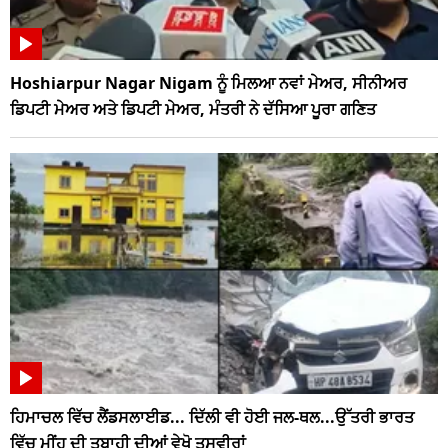
Hoshiarpur Nagar Nigam ਨੂੰ ਮਿਲਆ ਨਵਾਂ ਮੇਅਰ, ਸੀਨੀਅਰ
ਡਿਪਟੀ ਮੇਅਰ ਅਤੇ ਡਿਪਟੀ ਮੇਅਰ, ਮੰਤਰੀ ਨੇ ਦੱਸਿਆ ਪੂਰਾ ਗਣਿਤ
ਹਿਮਾਚਲ ਵਿੱਚ ਲੈਂਡਸਲਾਈਡ... ਦਿੱਲੀ ਵੀ ਹੋਈ ਜਲ-ਥਲ...ਉੱਤਰੀ ਭਾਰਤ
ਵਿੱਚ ਮੀਂਹ ਦੀ ਤਬਾਹੀ ਦੀਆਂ ਵੇਖੋ ਤਸਵੀਰਾਂ