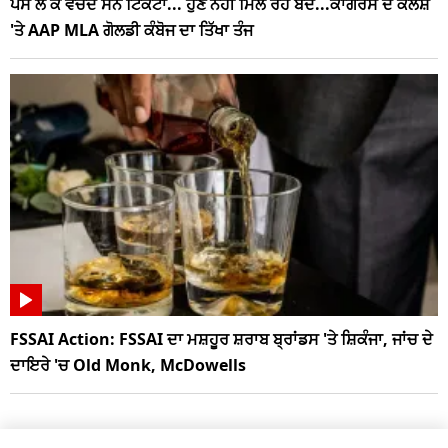
ਪੈਸੇ ਲੈ ਕੇ ਵੇਚਦੇ ਸਨ ਟਿਕਟਾਂ... ਹੁਣ ਨਹੀਂ ਮਿਲ ਰਹੇ ਬੰਦੇ...ਕਾਂਗਰਸ ਦੇ ਕਲੇਸ਼
'ਤੇ AAP MLA ਗੋਲਡੀ ਕੰਬੋਜ ਦਾ ਤਿੱਖਾ ਤੰਜ
FSSAI Action: FSSAI ਦਾ ਮਸ਼ਹੂਰ ਸ਼ਰਾਬ ਬ੍ਰਾਂਡਸ 'ਤੇ ਸ਼ਿਕੰਜਾ, ਜਾਂਚ ਦੇ
ਦਾਇਰੇ 'ਚ Old Monk, McDowells