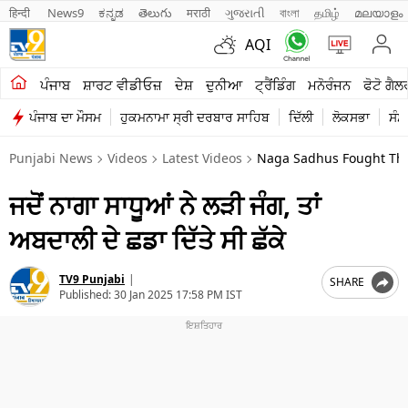
हिन्दी 
News9
ಕನ್ನಡ
తెలుగు
मराठी
ગુજરાતી
বাংলা
தமிழ்
മലയാളം
AQI
ਖੇਤੀਬਾੜੀ
ਪੰਜਾਬ
ਸ਼ਾਰਟ ਵੀਡੀਓਜ਼
ਦੇਸ਼
ਦੁਨੀਆ
ਟ੍ਰੈਂਡਿੰਗ
ਮਨੋਰੰਜਨ
ਫੋਟੋ ਗੈਲ
ਪੰਜਾਬ ਦਾ ਮੌਸਮ
ਹੁਕਮਨਾਮਾ ਸ੍ਰੀ ਦਰਬਾਰ ਸਾਹਿਬ
ਦਿੱਲੀ
ਲੋਕਸਭਾ
ਸੰਸ
ਸ਼ਾਰਟ ਵੀਡੀਓਜ਼
Punjabi News
Videos
Latest Videos
Naga Sadhus Fought The
ਕਾਰੋਬਾਰ
ਜਦੋਂ ਨਾਗਾ ਸਾਧੂਆਂ ਨੇ ਲੜੀ ਜੰਗ, ਤਾਂ
ਕਰਿਅਰ
ਅਬਦਾਲੀ ਦੇ ਛਡਾ ਦਿੱਤੇ ਸੀ ਛੱਕੇ
ਮਨੋਰੰਜਨ
TV9 Punjabi
|
SHARE
ਦੇਸ਼
Published:
30 Jan 2025 17:58 PM IST
ਲਾਈਫ ਸਟਾਈਲ
ਪੰਜਾਬ