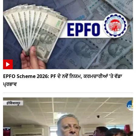
EPFO Scheme 2026: PF ਦੇ ਨਵੇਂ ਨਿਯਮ, ਕਰਮਚਾਰੀਆਂ 'ਤੇ ਵੱਡਾ
ਪ੍ਰਭਾਵ