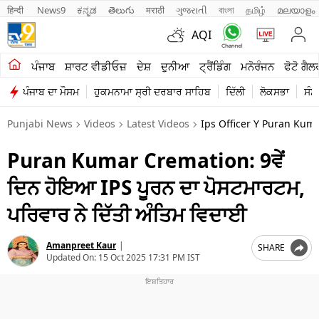
हिन्दी 
News9
ಕನ್ನಡ
తెలుగు
मराठी
ગુજરાતી
বাংলা
தமிழ்
മലയാളം
AQI
ਖੇਤੀਬਾੜੀ
ਪੰਜਾਬ
ਸ਼ਾਰਟ ਵੀਡੀਓਜ਼
ਦੇਸ਼
ਦੁਨੀਆ
ਟ੍ਰੈਂਡਿੰਗ
ਮਨੋਰੰਜਨ
ਫੋਟੋ ਗੈਲ
ਪੰਜਾਬ ਦਾ ਮੌਸਮ
ਹੁਕਮਨਾਮਾ ਸ੍ਰੀ ਦਰਬਾਰ ਸਾਹਿਬ
ਦਿੱਲੀ
ਲੋਕਸਭਾ
ਸੰਸ
ਸ਼ਾਰਟ ਵੀਡੀਓਜ਼
Punjabi News
Videos
Latest Videos
Ips Officer Y Puran Kum
ਕਾਰੋਬਾਰ
Puran Kumar Cremation: 9ਵੇਂ
ਕਰਿਅਰ
ਦਿਨ ਹੋਇਆ IPS ਪੂਰਨ ਦਾ ਪੋਸਟਮਾਰਟਮ,
ਮਨੋਰੰਜਨ
ਪਰਿਵਾਰ ਨੇ ਦਿੱਤੀ ਅੰਤਿਮ ਵਿਦਾਈ
ਦੇਸ਼
Amanpreet Kaur
|
SHARE
ਲਾਈਫ ਸਟਾਈਲ
Updated On:
15 Oct 2025 17:31 PM IST
ਪੰਜਾਬ