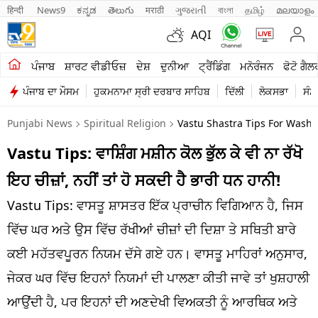
हिन्दी 
News9
ಕನ್ನಡ
తెలుగు
मराठी
ગુજરાતી
বাংলা
தமிழ்
മലയാളം
AQI
ਖੇਤੀਬਾੜੀ
ਪੰਜਾਬ
ਸ਼ਾਰਟ ਵੀਡੀਓਜ਼
ਦੇਸ਼
ਦੁਨੀਆ
ਟ੍ਰੈਂਡਿੰਗ
ਮਨੋਰੰਜਨ
ਫੋਟੋ ਗੈਲ
ਪੰਜਾਬ ਦਾ ਮੌਸਮ
ਹੁਕਮਨਾਮਾ ਸ੍ਰੀ ਦਰਬਾਰ ਸਾਹਿਬ
ਦਿੱਲੀ
ਲੋਕਸਭਾ
ਸੰਸ
ਸ਼ਾਰਟ ਵੀਡੀਓਜ਼
Punjabi News
Spiritual Religion
Vastu Shastra Tips For Wash
ਕਾਰੋਬਾਰ
Vastu Tips: ਵਾਸ਼ਿੰਗ ਮਸ਼ੀਨ ਕੋਲ ਭੁੱਲ ਕੇ ਵੀ ਨਾ ਰੱਖੋ
ਕਰਿਅਰ
ਇਹ ਚੀਜ਼ਾਂ, ਨਹੀਂ ਤਾਂ ਹੋ ਸਕਦੀ ਹੈ ਭਾਰੀ ਧਨ ਹਾਨੀ!
ਮਨੋਰੰਜਨ
Vastu Tips: ਵਾਸਤੂ ਸ਼ਾਸਤਰ ਇੱਕ ਪ੍ਰਾਚੀਨ ਵਿਗਿਆਨ ਹੈ, ਜਿਸ
ਦੇਸ਼
ਵਿੱਚ ਘਰ ਅਤੇ ਉਸ ਵਿੱਚ ਰੱਖੀਆਂ ਚੀਜ਼ਾਂ ਦੀ ਦਿਸ਼ਾ ਤੇ ਸਥਿਤੀ ਬਾਰੇ
ਕਈ ਮਹੱਤਵਪੂਰਨ ਨਿਯਮ ਦੱਸੇ ਗਏ ਹਨ। ਵਾਸਤੂ ਮਾਹਿਰਾਂ ਅਨੁਸਾਰ,
ਲਾਈਫ ਸਟਾਈਲ
ਜੇਕਰ ਘਰ ਵਿੱਚ ਇਹਨਾਂ ਨਿਯਮਾਂ ਦੀ ਪਾਲਣਾ ਕੀਤੀ ਜਾਵੇ ਤਾਂ ਖੁਸ਼ਹਾਲੀ
ਪੰਜਾਬ
ਆਉਂਦੀ ਹੈ, ਪਰ ਇਹਨਾਂ ਦੀ ਅਣਦੇਖੀ ਵਿਅਕਤੀ ਨੂੰ ਆਰਥਿਕ ਅਤੇ