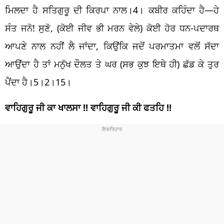
ਮਿਲਦਾ ਹੈ ਸਤਿਗੁਰੂ ਦੀ ਕਿਰਪਾ ਨਾਲ।4। ਕਬੀਰ ਕਹਿੰਦਾ ਹੈ—ਹੇ
ਸੰਤ ਜਨੋ! ਸੁਣੋ, (ਕੋਈ ਜੀਵ ਭੀ ਮਰਨ ਵੇਲੇ) ਕੋਈ ਹੋਰ ਧਨ-ਪਦਾਰਥ
ਆਪਣੇ ਨਾਲ ਨਹੀਂ ਲੈ ਜਾਂਦਾ, ਕਿਉਂਕਿ ਜਦੋਂ ਪਰਮਾਤਮਾ ਵਲੋਂ ਸੱਦਾ
ਆਉਂਦਾ ਹੈ ਤਾਂ ਮਨੁੱਖ ਦੌਲਤ ਤੇ ਘਰ (ਸਭ ਕੁਝ ਇਥੇ ਹੀ) ਛੱਡ ਕੇ ਤੁਰ
ਪੈਂਦਾ ਹੈ।5।2।15।
ਵਾਹਿਗੁਰੂ ਜੀ ਕਾ ਖਾਲਸਾ !!
ਵਾਹਿਗੁਰੂ ਜੀ ਕੀ ਫਤਹਿ !!