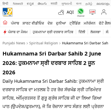
हिन्दी 
News9
ಕನ್ನಡ
తెలుగు
मराठी
ગુજરાતી
বাংলা
தமிழ்
മലയാളം
AQI
ਖੇਤੀਬਾੜੀ
ਪੰਜਾਬ
ਸ਼ਾਰਟ ਵੀਡੀਓਜ਼
ਦੇਸ਼
ਦੁਨੀਆ
ਟ੍ਰੈਂਡਿੰਗ
ਮਨੋਰੰਜਨ
ਫੋਟੋ ਗੈਲ
ਪੰਜਾਬ ਦਾ ਮੌਸਮ
ਹੁਕਮਨਾਮਾ ਸ੍ਰੀ ਦਰਬਾਰ ਸਾਹਿਬ
ਦਿੱਲੀ
ਲੋਕਸਭਾ
ਸੰਸ
ਸ਼ਾਰਟ ਵੀਡੀਓਜ਼
Punjabi News
Spiritual Religion
Hukamnama Sri Darbar Sahib 
ਕਾਰੋਬਾਰ
Hukamnama Sri Darbar Sahib 2 June
ਕਰਿਅਰ
2026: ਹੁਕਮਨਾਮਾ ਸ੍ਰੀ ਦਰਬਾਰ ਸਾਹਿਬ 2 ਜੂਨ
ਮਨੋਰੰਜਨ
2026
ਦੇਸ਼
Daily Hukamnama Sri Darbar Sahib: ਹੁਕਮਨਾਮਾ ਸ੍ਰੀ
ਦਰਬਾਰ ਸਾਹਿਬ ਦਾ ਮਤਲਬ ਹੈ ਹਰ ਰੋਜ਼ ਸੱਚਖੰਡ ਸ੍ਰੀ ਹਰਿਮੰਦਰ
ਲਾਈਫ ਸਟਾਈਲ
ਸਾਹਿਬ, ਅੰਮ੍ਰਿਤਸਰ ਤੋਂ ਗੁਰੂ ਗ੍ਰੰਥ ਸਾਹਿਬ ਜੀ ਦਾ ਲਿਆ ਗਿਆ
ਪੰਜਾਬ
ਪਾਠ (ਉਪਦੇਸ਼/ਫ਼ੁਰਮਾਨ), ਜੋ ਕਿ ਰੋਜ਼ਾਨਾ ਸਾਧ ਸੰਗਤ ਲਈ ਪ੍ਰੇਰਨਾ