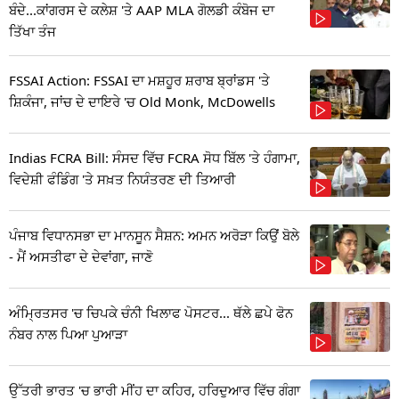
ਬੰਦੇ...ਕਾਂਗਰਸ ਦੇ ਕਲੇਸ਼ 'ਤੇ AAP MLA ਗੋਲਡੀ ਕੰਬੋਜ ਦਾ
ਤਿੱਖਾ ਤੰਜ
FSSAI Action: FSSAI ਦਾ ਮਸ਼ਹੂਰ ਸ਼ਰਾਬ ਬ੍ਰਾਂਡਸ 'ਤੇ
ਸ਼ਿਕੰਜਾ, ਜਾਂਚ ਦੇ ਦਾਇਰੇ 'ਚ Old Monk, McDowells
Indias FCRA Bill: ਸੰਸਦ ਵਿੱਚ FCRA ਸੋਧ ਬਿੱਲ 'ਤੇ ਹੰਗਾਮਾ,
ਵਿਦੇਸ਼ੀ ਫੰਡਿੰਗ 'ਤੇ ਸਖ਼ਤ ਨਿਯੰਤਰਣ ਦੀ ਤਿਆਰੀ
ਪੰਜਾਬ ਵਿਧਾਨਸਭਾ ਦਾ ਮਾਨਸੂਨ ਸੈਸ਼ਨ: ਅਮਨ ਅਰੋੜਾ ਕਿਉਂ ਬੋਲੇ
- ਮੈਂ ਅਸਤੀਫਾ ਦੇ ਦੇਵਾਂਗਾ, ਜਾਣੋ
ਅੰਮ੍ਰਿਤਸਰ 'ਚ ਚਿਪਕੇ ਚੰਨੀ ਖਿਲਾਫ ਪੋਸਟਰ... ਥੱਲੇ ਛਪੇ ਫੋਨ
ਨੰਬਰ ਨਾਲ ਪਿਆ ਪੁਆੜਾ
ਉੱਤਰੀ ਭਾਰਤ 'ਚ ਭਾਰੀ ਮੀਂਹ ਦਾ ਕਹਿਰ, ਹਰਿਦੁਆਰ ਵਿੱਚ ਗੰਗਾ