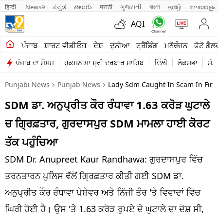
हिन्दी 
News9
ಕನ್ನಡ
తెలుగు
मराठी
ગુજરાતી
বাংলা
தமிழ்
മലയാളം
AQI
ਖੇਤੀਬਾੜੀ
ਪੰਜਾਬ
ਸ਼ਾਰਟ ਵੀਡੀਓਜ਼
ਦੇਸ਼
ਦੁਨੀਆ
ਟ੍ਰੈਂਡਿੰਗ
ਮਨੋਰੰਜਨ
ਫੋਟੋ ਗੈਲ
ਪੰਜਾਬ ਦਾ ਮੌਸਮ
ਹੁਕਮਨਾਮਾ ਸ੍ਰੀ ਦਰਬਾਰ ਸਾਹਿਬ
ਦਿੱਲੀ
ਲੋਕਸਭਾ
ਸੰਸ
ਸ਼ਾਰਟ ਵੀਡੀਓਜ਼
Punjabi News
Punjab News
Lady Sdm Caught In Scam In Firs
ਕਾਰੋਬਾਰ
SDM ਡਾ. ਅਨੁਪ੍ਰੀਤ ਕੌਰ ਰੰਧਾਵਾ 1.63 ਕਰੋੜ ਘੁਟਾਲੇ
ਕਰਿਅਰ
ਚ ਗ੍ਰਿਫ਼ਤਾਰ, ਗੁਰਦਾਸਪੁਰ SDM ਮਾਮਲਾ ਹਾਈ ਕੋਰਟ
ਮਨੋਰੰਜਨ
ਤੱਕ ਪਹੁੰਚਿਆ
ਦੇਸ਼
SDM Dr. Anupreet Kaur Randhawa: ਗੁਰਦਾਸਪੁਰ ਵਿੱਚ
ਤਰਨਤਾਰਨ ਪੁਲਿਸ ਵੱਲੋਂ ਗ੍ਰਿਫ਼ਤਾਰ ਕੀਤੀ ਗਈ SDM ਡਾ.
ਲਾਈਫ ਸਟਾਈਲ
ਅਨੁਪ੍ਰੀਤ ਕੌਰ ਰੰਧਾਵਾ ਪੇਸ਼ੇਵਰ ਅਤੇ ਨਿੱਜੀ ਤੌਰ 'ਤੇ ਵਿਵਾਦਾਂ ਵਿੱਚ
ਪੰਜਾਬ
ਘਿਰੀ ਹੋਈ ਹੈ। ਉਸ 'ਤੇ 1.63 ਕਰੋੜ ਰੁਪਏ ਦੇ ਘੁਟਾਲੇ ਦਾ ਦੋਸ਼ ਸੀ,