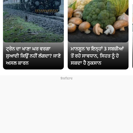
ਟ੍ਰੇਨ ਦਾ ਖਾਣਾ ਘਰ ਵਰਗਾ
ਮਾਨਸੂਨ ‘ਚ ਇਨ੍ਹਾਂ 3 ਸਬਜ਼ੀਆਂ
ਸੁਆਦੀ ਕਿਉਂ ਨਹੀਂ ਲੱਗਦਾ? ਜਾਣੋ
ਤੋਂ ਰਹੋ ਸਾਵਧਾਨ, ਸਿਹਤ ਨੂੰ ਹੋ
ਅਸਲ ਕਾਰਨ
ਸਕਦਾ ਹੈ ਨੁਕਸਾਨ