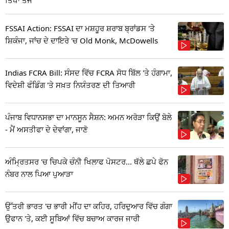
FSSAI Action: FSSAI ਦਾ ਮਸ਼ਹੂਰ ਸ਼ਰਾਬ ਬ੍ਰਾਂਡਸ 'ਤੇ
ਸ਼ਿਕੰਜਾ, ਜਾਂਚ ਦੇ ਦਾਇਰੇ 'ਚ Old Monk, McDowells
Indias FCRA Bill: ਸੰਸਦ ਵਿੱਚ FCRA ਸੋਧ ਬਿੱਲ 'ਤੇ ਹੰਗਾਮਾ,
ਵਿਦੇਸ਼ੀ ਫੰਡਿੰਗ 'ਤੇ ਸਖ਼ਤ ਨਿਯੰਤਰਣ ਦੀ ਤਿਆਰੀ
ਪੰਜਾਬ ਵਿਧਾਨਸਭਾ ਦਾ ਮਾਨਸੂਨ ਸੈਸ਼ਨ: ਅਮਨ ਅਰੋੜਾ ਕਿਉਂ ਬੋਲੇ
- ਮੈਂ ਅਸਤੀਫਾ ਦੇ ਦੇਵਾਂਗਾ, ਜਾਣੋ
ਅੰਮ੍ਰਿਤਸਰ 'ਚ ਚਿਪਕੇ ਚੰਨੀ ਖਿਲਾਫ ਪੋਸਟਰ... ਥੱਲੇ ਛਪੇ ਫੋਨ
ਨੰਬਰ ਨਾਲ ਪਿਆ ਪੁਆੜਾ
ਉੱਤਰੀ ਭਾਰਤ 'ਚ ਭਾਰੀ ਮੀਂਹ ਦਾ ਕਹਿਰ, ਹਰਿਦੁਆਰ ਵਿੱਚ ਗੰਗਾ
ਉਫਾਨ 'ਤੇ, ਕਈ ਸੂਬਿਆਂ ਵਿੱਚ ਬਚਾਅ ਕਾਰਜ ਜਾਰੀ