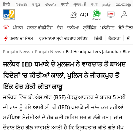
हिन्दी 
News9
ಕನ್ನಡ
తెలుగు
मराठी
ગુજરાતી
বাংলা
தமிழ்
മലയാളം
AQI
ਖੇਤੀਬਾੜੀ
ਪੰਜਾਬ
ਸ਼ਾਰਟ ਵੀਡੀਓਜ਼
ਦੇਸ਼
ਦੁਨੀਆ
ਟ੍ਰੈਂਡਿੰਗ
ਮਨੋਰੰਜਨ
ਫੋਟੋ ਗੈਲ
ਪੰਜਾਬ ਦਾ ਮੌਸਮ
ਹੁਕਮਨਾਮਾ ਸ੍ਰੀ ਦਰਬਾਰ ਸਾਹਿਬ
ਦਿੱਲੀ
ਲੋਕਸਭਾ
ਸੰਸ
ਸ਼ਾਰਟ ਵੀਡੀਓਜ਼
Punjabi News
Punjab News
Bsf Headquarters Jalandhar Blast
ਕਾਰੋਬਾਰ
ਜਲੰਧਰ IED ਧਮਾਕੇ ਦੇ ਮੁਲਜ਼ਮ ਨੇ ਵਾਰਦਾਤ ਤੋਂ ਬਾਅਦ
ਕਰਿਅਰ
ਵਿਦੇਸ਼ਾਂ ‘ਚ ਕੀਤੀਆਂ ਕਾਲਾਂ, ਪੁਲਿਸ ਨੇ ਜੀਰਕਪੁਰ ਤੋਂ
ਮਨੋਰੰਜਨ
ਇੱਕ ਹੋਰ ਸ਼ੱਕੀ ਕੀਤਾ ਕਾਬੂ
ਦੇਸ਼
ਜਲੰਧਰ ਵਿੱਚ ਬੀ.ਐਸ.ਐਫ (BSF) ਹੈੱਡਕੁਆਰਟਰ ਦੇ ਬਾਹਰ 5 ਮਈ
ਦੀ ਰਾਤ ਨੂੰ ਹੋਏ ਆਈ.ਈ.ਡੀ (IED) ਧਮਾਕੇ ਦੀ ਜਾਂਚ ਕਰ ਰਹੀਆਂ
ਲਾਈਫ ਸਟਾਈਲ
ਸੁਰੱਖਿਆ ਏਜੰਸੀਆਂ ਦੇ ਹੱਥ ਕਈ ਅਹਿਮ ਸੁਰਾਗ ਲੱਗੇ ਹਨ। ਜਾਂਚ
ਪੰਜਾਬ
ਦੌਰਾਨ ਇਹ ਗੱਲ ਸਾਹਮਣੇ ਆਈ ਹੈ ਕਿ ਗ੍ਰਿਫਤਾਰ ਕੀਤੇ ਗਏ ਮੁੱਖ