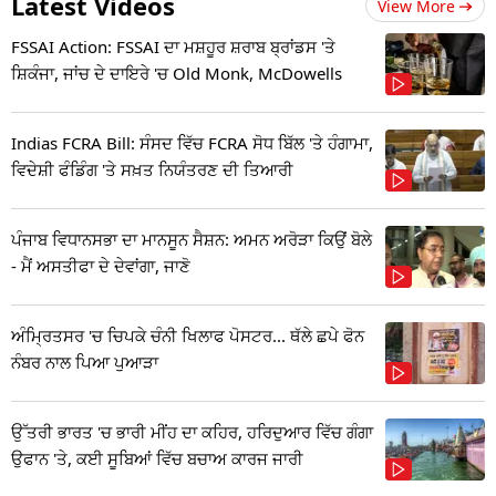
Latest Videos
View More
FSSAI Action: FSSAI ਦਾ ਮਸ਼ਹੂਰ ਸ਼ਰਾਬ ਬ੍ਰਾਂਡਸ 'ਤੇ
ਸ਼ਿਕੰਜਾ, ਜਾਂਚ ਦੇ ਦਾਇਰੇ 'ਚ Old Monk, McDowells
Indias FCRA Bill: ਸੰਸਦ ਵਿੱਚ FCRA ਸੋਧ ਬਿੱਲ 'ਤੇ ਹੰਗਾਮਾ,
ਵਿਦੇਸ਼ੀ ਫੰਡਿੰਗ 'ਤੇ ਸਖ਼ਤ ਨਿਯੰਤਰਣ ਦੀ ਤਿਆਰੀ
ਪੰਜਾਬ ਵਿਧਾਨਸਭਾ ਦਾ ਮਾਨਸੂਨ ਸੈਸ਼ਨ: ਅਮਨ ਅਰੋੜਾ ਕਿਉਂ ਬੋਲੇ
- ਮੈਂ ਅਸਤੀਫਾ ਦੇ ਦੇਵਾਂਗਾ, ਜਾਣੋ
ਅੰਮ੍ਰਿਤਸਰ 'ਚ ਚਿਪਕੇ ਚੰਨੀ ਖਿਲਾਫ ਪੋਸਟਰ... ਥੱਲੇ ਛਪੇ ਫੋਨ
ਨੰਬਰ ਨਾਲ ਪਿਆ ਪੁਆੜਾ
ਉੱਤਰੀ ਭਾਰਤ 'ਚ ਭਾਰੀ ਮੀਂਹ ਦਾ ਕਹਿਰ, ਹਰਿਦੁਆਰ ਵਿੱਚ ਗੰਗਾ
ਉਫਾਨ 'ਤੇ, ਕਈ ਸੂਬਿਆਂ ਵਿੱਚ ਬਚਾਅ ਕਾਰਜ ਜਾਰੀ