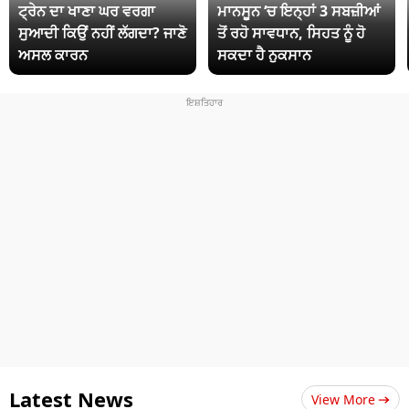
ਟ੍ਰੇਨ ਦਾ ਖਾਣਾ ਘਰ ਵਰਗਾ
ਮਾਨਸੂਨ ‘ਚ ਇਨ੍ਹਾਂ 3 ਸਬਜ਼ੀਆਂ
ਸੁਆਦੀ ਕਿਉਂ ਨਹੀਂ ਲੱਗਦਾ? ਜਾਣੋ
ਤੋਂ ਰਹੋ ਸਾਵਧਾਨ, ਸਿਹਤ ਨੂੰ ਹੋ
ਅਸਲ ਕਾਰਨ
ਸਕਦਾ ਹੈ ਨੁਕਸਾਨ
Latest News
View More