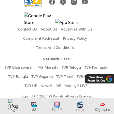
Contact Us
About Us
Advertise With Us
Complaint Redressal
Privacy Policy
Terms And Conditions
Network Sites :
TV9 Bharatvarsh
TV9 Marathi
TV9 Telugu
TV9 Kannada
TV9 Bangla
TV9 Gujarati
TV9 Tamil
TV9 Malayalam
TV9 UP
News9 LIVE
Money9 LIVE
Copyright © 2026 TV9 Punjabi. All Rights Reserved.
ਮੈਨਿਯੂ
ਫੋਟੋ
ਵੈੱਬਸਟੋਰੀ
ਵੀਡੀਓ
ਨਿਊਜ਼ ਬ੍ਰੀਫ਼