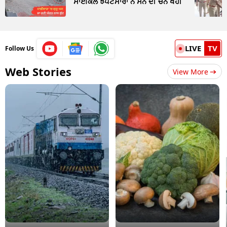
ਸਾਈਕਲ ਝਪਟਮਾਰਾਂ ਨੇ ਸੋਨੇ ਦੀ ਚੇਨ ਖੋਹੀ
LIVE
TV
Follow Us
Web Stories
View More