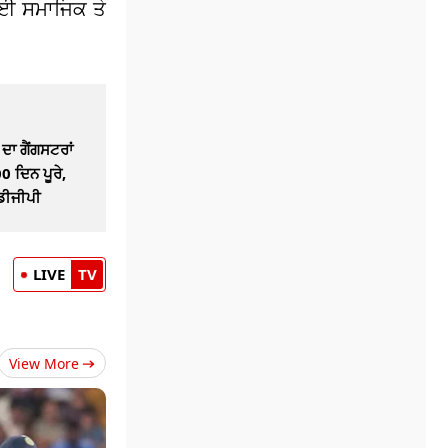
 ਲਈ ਸਮਾਜਿਕ ਤੇ
ਦਾ ਗੈਂਗਸਟਰਾਂ
00 ਦਿਨ ਪੂਰੇ,
 ਡੀਜੀਪੀ
LIVE
TV
View More