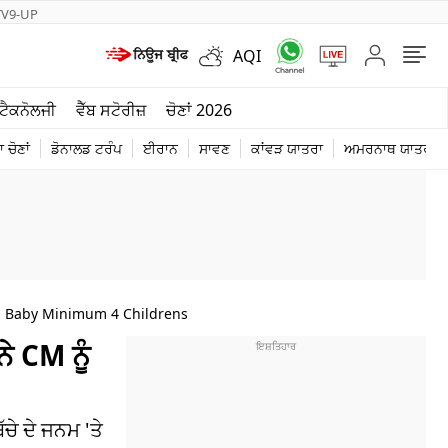
TV9-UP
AQI
ਮੌਸਮ
ਟੈਕਨੋਲਜੀ
ਵੈੱਬ ਸਟੋਰੀਜ਼
ਚੋਣਾਂ 2026
ਦੁਨੀਆ
 ਚੋਣਾਂ
ਡੋਨਾਲਡ ਟਰੰਪ
ਈਰਾਨ
ਸਾਵਣ
ਕਾਂਵੜ ਯਾਤਰਾ
ਅਮਰਨਾਥ ਯਾਤਰਾ
ਚੋਣਾਂ 2026
n Baby Minimum 4 Childrens
ੇ CM ਨੂੰ
ਚੇ ਦੇ ਜਨਮ 'ਤੇ