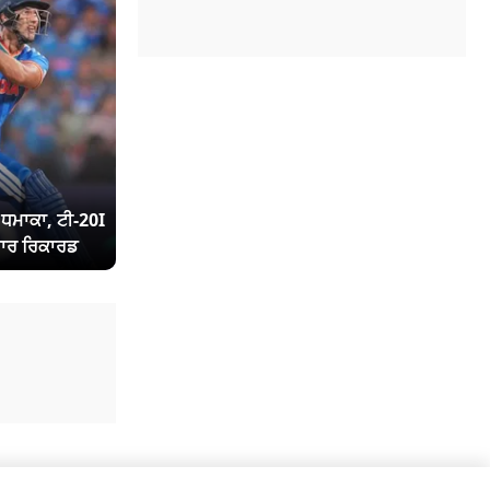
ਾ ਧਮਾਕਾ, ਟੀ-20I
ਾਰ ਰਿਕਾਰਡ