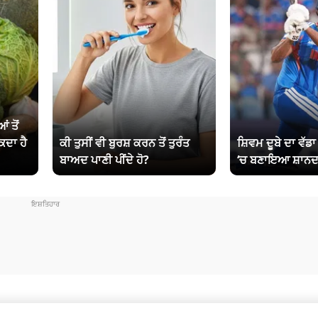
ਂ ਤੋਂ
ਕਦਾ ਹੈ
ਕੀ ਤੁਸੀਂ ਵੀ ਬੁਰਸ਼ ਕਰਨ ਤੋਂ ਤੁਰੰਤ
ਸ਼ਿਵਮ ਦੂਬੇ ਦਾ ਵੱਡ
ਬਾਅਦ ਪਾਣੀ ਪੀਂਦੇ ਹੋ?
‘ਚ ਬਣਾਇਆ ਸ਼ਾਨਦ