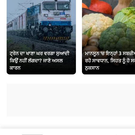
ਟ੍ਰੇਨ ਦਾ ਖਾਣਾ ਘਰ ਵਰਗਾ ਸੁਆਦੀ
ਮਾਨਸੂਨ ‘ਚ ਇਨ੍ਹਾਂ 3 ਸਬਜ਼ੀਆ
ਕਿਉਂ ਨਹੀਂ ਲੱਗਦਾ? ਜਾਣੋ ਅਸਲ
ਰਹੋ ਸਾਵਧਾਨ, ਸਿਹਤ ਨੂੰ ਹੋ ਸ
ਕਾਰਨ
ਨੁਕਸਾਨ