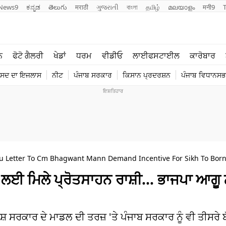
News9
ಕನ್ನಡ
తెలుగు
मराठी
ગુજરાતી
বাংলা
தமிழ்
മലയാളം
मनी9
ਲਾਈਫ ਸਟਾਈਲ
ਖੇਡਾਂ
ਨ
ਫੋਟੋ ਗੈਲਰੀ
ਖੇਡਾਂ
ਧਰਮ
ਵੀਡੀਓ
ਲਾਈਫਸਟਾਈਲ
ਕਾਰੋਬਾਰ
ਪੰਜਾਬ
ਟੈਕਨੋਲਜੀ
ੰਸਦ ਦਾ ਇਜਲਾਸ
ਨੀਟ
ਪੰਜਾਬ ਸਰਕਾਰ
ਕਿਸਾਨ ਪ੍ਰਦਰਸ਼ਨ
ਪੰਜਾਬ ਵਿਧਾਨਸਭਾ
ਧਰਮ
ਟ੍ਰੈਂਡਿੰਗ
u Letter To Cm Bhagwant Mann Demand Incentive For Sikh To Bor
ਰਨ ਲਈ ਮਿਲੇ ਪ੍ਰੋਤਸਾਹਨ ਰਾਸ਼ੀ… ਭਾਜਪਾ ਆਗੂ ਨ
ਸ਼ ਸਰਕਾਰ ਦੇ ਮਾਡਲ ਦੀ ਤਰਜ਼ 'ਤੇ ਪੰਜਾਬ ਸਰਕਾਰ ਨੂੰ ਵੀ ਤੀਸਰੇ ਬੱ