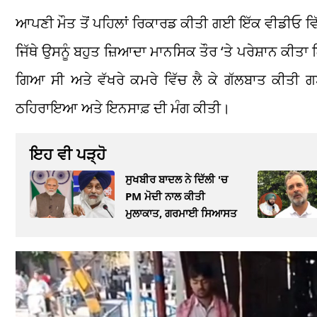
ਆਪਣੀ ਮੌਤ ਤੋਂ ਪਹਿਲਾਂ ਰਿਕਾਰਡ ਕੀਤੀ ਗਈ ਇੱਕ ਵੀਡੀਓ ਵ
ਜਿੱਥੇ ਉਸਨੂੰ ਬਹੁਤ ਜ਼ਿਆਦਾ ਮਾਨਸਿਕ ਤੌਰ ‘ਤੇ ਪਰੇਸ਼ਾਨ ਕੀ
ਗਿਆ ਸੀ ਅਤੇ ਵੱਖਰੇ ਕਮਰੇ ਵਿੱਚ ਲੈ ਕੇ ਗੱਲਬਾਤ ਕੀਤੀ 
ਠਹਿਰਾਇਆ ਅਤੇ ਇਨਸਾਫ਼ ਦੀ ਮੰਗ ਕੀਤੀ।
ਇਹ ਵੀ ਪੜ੍ਹੋ
ਸੁਖਬੀਰ ਬਾਦਲ ਨੇ ਦਿੱਲੀ 'ਚ
PM ਮੋਦੀ ਨਾਲ ਕੀਤੀ
ਮੁਲਾਕਾਤ, ਗਰਮਾਈ ਸਿਆਸਤ