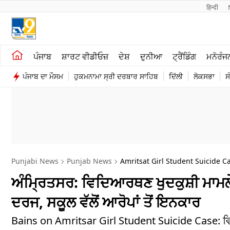
हिन्दी 
ਖੇਤੀਬਾੜੀ
ਕਰਿਅਰ
ਪੰਜਾਬ
ਸ਼ਾਰਟ ਵੀਡੀਓਜ਼
ਦੇਸ਼
ਦੁਨੀਆ
ਟ੍ਰੈਂਡਿੰਗ
ਮਨੋਰੰਜ
ਸ਼ਾਰਟ ਵੀਡੀਓਜ਼
ਮਨੋਰੰਜਨ
ਪੰਜਾਬ ਦਾ ਮੌਸਮ
ਹੁਕਮਨਾਮਾ ਸ੍ਰੀ ਦਰਬਾਰ ਸਾਹਿਬ
ਦਿੱਲੀ
ਲੋਕਸਭਾ
ਸ
ਕਾਰੋਬਾਰ
ਦੇਸ਼
Punjabi News
Punjab News
Amritsat Girl Student Suicide C
ਅੰਮ੍ਰਿਤਸਰ: ਵਿਦਿਆਰਥਣ ਖੁਦਕੁਸ਼ੀ ਮਾਮਲੇ
ਦਰਜ, ਸਕੂਲ ਵੱਲੋਂ ਆਰੋਪਾਂ ਤੋਂ ਇਨਕਾਰ
Bains on Amritsar Girl Student Suicide Case: ਵ