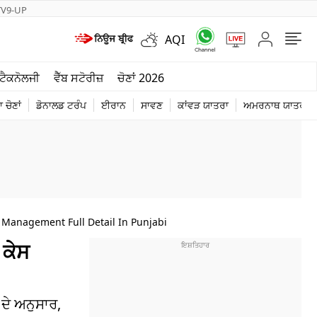
TV9-UP
AQI
ਮੌਸਮ
ਟੈਕਨੋਲਜੀ
ਵੈੱਬ ਸਟੋਰੀਜ਼
ਚੋਣਾਂ 2026
ਦੁਨੀਆ
 ਚੋਣਾਂ
ਡੋਨਾਲਡ ਟਰੰਪ
ਈਰਾਨ
ਸਾਵਣ
ਕਾਂਵੜ ਯਾਤਰਾ
ਅਮਰਨਾਥ ਯਾਤਰਾ
ਚੋਣਾਂ 2026
l Management Full Detail In Punjabi
 ਕੇਸ
ਦੇ ਅਨੁਸਾਰ,