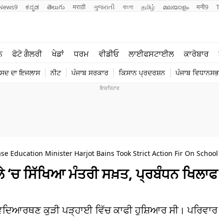
News9
ಕನ್ನಡ
తెలుగు
मराठी
ગુજરાતી
বাংলা
தமிழ்
മലയാളം
मनी9
ਲਾਈਫ ਸਟਾਈਲ
ਖੇਡਾਂ
ਨ
ਫੋਟੋ ਗੈਲਰੀ
ਖੇਡਾਂ
ਧਰਮ
ਵੀਡੀਓ
ਲਾਈਫਸਟਾਈਲ
ਕਾਰੋਬਾਰ
ਪੰਜਾਬ
ਟੈਕਨੋਲਜੀ
ੰਸਦ ਦਾ ਇਜਲਾਸ
ਨੀਟ
ਪੰਜਾਬ ਸਰਕਾਰ
ਕਿਸਾਨ ਪ੍ਰਦਰਸ਼ਨ
ਪੰਜਾਬ ਵਿਧਾਨਸਭਾ
ਧਰਮ
ਟ੍ਰੈਂਡਿੰਗ
ase Education Minister Harjot Bains Took Strict Action Fir On Schoo
 ‘ਚ ਸਿੱਖਿਆ ਮੰਤਰੀ ਸਖ਼ਤ, ਪ੍ਰਬੰਧਨ ਖਿਲਾਫ
ਿਦਿਆਰਥਣ ਕੁੜੀ ਪੜ੍ਹਾਈ ਵਿੱਚ ਕਾਫੀ ਹੁਸ਼ਿਆਰ ਸੀ। ਪਰਿਵਾਰ 