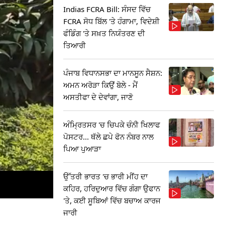
Indias FCRA Bill: ਸੰਸਦ ਵਿੱਚ
FCRA ਸੋਧ ਬਿੱਲ 'ਤੇ ਹੰਗਾਮਾ, ਵਿਦੇਸ਼ੀ
ਫੰਡਿੰਗ 'ਤੇ ਸਖ਼ਤ ਨਿਯੰਤਰਣ ਦੀ
ਤਿਆਰੀ
ਪੰਜਾਬ ਵਿਧਾਨਸਭਾ ਦਾ ਮਾਨਸੂਨ ਸੈਸ਼ਨ:
ਅਮਨ ਅਰੋੜਾ ਕਿਉਂ ਬੋਲੇ - ਮੈਂ
ਅਸਤੀਫਾ ਦੇ ਦੇਵਾਂਗਾ, ਜਾਣੋ
ਅੰਮ੍ਰਿਤਸਰ 'ਚ ਚਿਪਕੇ ਚੰਨੀ ਖਿਲਾਫ
ਪੋਸਟਰ... ਥੱਲੇ ਛਪੇ ਫੋਨ ਨੰਬਰ ਨਾਲ
ਪਿਆ ਪੁਆੜਾ
ਉੱਤਰੀ ਭਾਰਤ 'ਚ ਭਾਰੀ ਮੀਂਹ ਦਾ
ਕਹਿਰ, ਹਰਿਦੁਆਰ ਵਿੱਚ ਗੰਗਾ ਉਫਾਨ
'ਤੇ, ਕਈ ਸੂਬਿਆਂ ਵਿੱਚ ਬਚਾਅ ਕਾਰਜ
ਜਾਰੀ