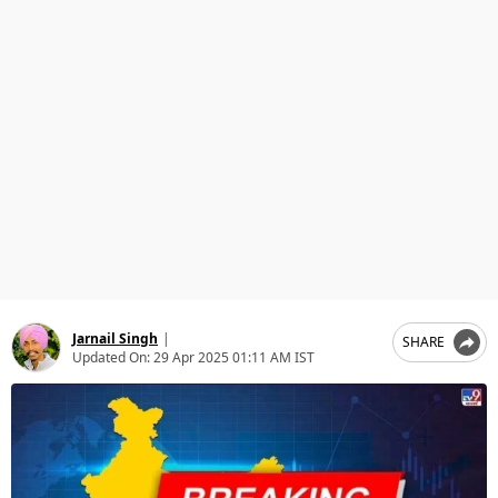
ਧਰਮ
ਖੇਡਾਂ
ਟੈਕਨੋਲਜੀ
ਟ੍ਰੈਂਡਿੰਗ
ਮੌਸਮ
ਦੁਨੀਆ
ਚੋਣਾਂ 2026
Jarnail Singh
|
SHARE
Updated On:
29 Apr 2025 01:11 AM IST