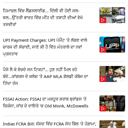
ਹਿਮਾਚਲ ਵਿੱਚ ਲੈਂਡਸਲਾਈਡ... ਦਿੱਲੀ ਵੀ ਹੋਈ ਜਲ-
ਥਲ...ਉੱਤਰੀ ਭਾਰਤ ਵਿੱਚ ਮੀਂਹ ਦੀ ਤਬਾਹੀ ਦੀਆਂ ਵੇਖੋ
ਤਸਵੀਰਾਂ
UPI Payment Charges: UPI ਪੇਮੈਂਟ 'ਤੇ ਲੱਗਣ ਵਾਲੇ
ਚਾਰਜ ਦੀ ਸੱਚਾਈ, ਜਾਣੋ ਕੀ ਹੈ ਵਿੱਤ ਮੰਤਰਾਲੇ ਦਾ ਨਵਾਂ
ਪ੍ਰਸਤਾਵ
ਪੈਸੇ ਲੈ ਕੇ ਵੇਚਦੇ ਸਨ ਟਿਕਟਾਂ... ਹੁਣ ਨਹੀਂ ਮਿਲ ਰਹੇ
ਬੰਦੇ...ਕਾਂਗਰਸ ਦੇ ਕਲੇਸ਼ 'ਤੇ AAP MLA ਗੋਲਡੀ ਕੰਬੋਜ ਦਾ
ਤਿੱਖਾ ਤੰਜ
FSSAI Action: FSSAI ਦਾ ਮਸ਼ਹੂਰ ਸ਼ਰਾਬ ਬ੍ਰਾਂਡਸ 'ਤੇ
ਸ਼ਿਕੰਜਾ, ਜਾਂਚ ਦੇ ਦਾਇਰੇ 'ਚ Old Monk, McDowells
Indias FCRA Bill: ਸੰਸਦ ਵਿੱਚ FCRA ਸੋਧ ਬਿੱਲ 'ਤੇ ਹੰਗਾਮਾ,