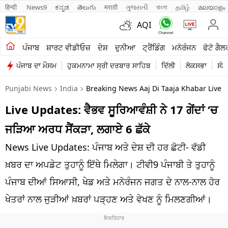
हिन्दी 
News9
ಕನ್ನಡ
తెలుగు
मराठी
ગુજરાતી
বাংলা
தமிழ்
മലയാളം
AQI
ਖੇਤੀਬਾੜੀ
ਪੰਜਾਬ
ਸ਼ਾਰਟ ਵੀਡੀਓਜ਼
ਦੇਸ਼
ਦੁਨੀਆ
ਟ੍ਰੈਂਡਿੰਗ
ਮਨੋਰੰਜਨ
ਫੋਟੋ ਗੈਲ
ਪੰਜਾਬ ਦਾ ਮੌਸਮ
ਹੁਕਮਨਾਮਾ ਸ੍ਰੀ ਦਰਬਾਰ ਸਾਹਿਬ
ਦਿੱਲੀ
ਲੋਕਸਭਾ
ਸੰਸ
ਸ਼ਾਰਟ ਵੀਡੀਓਜ਼
Punjabi News
India
Breaking News Aaj Di Taaja Khabar Live 
ਕਾਰੋਬਾਰ
Live Updates: ਵੈਭਵ ਸੂਰਿਆਵੰਸ਼ੀ ਨੇ 17 ਗੇਂਦਾਂ ‘ਚ
ਕਰਿਅਰ
ਜੜਿਆ ਅਰਧ ਸੈਂਕੜਾ, ਲਗਾਏ 6 ਛੱਕੇ
ਮਨੋਰੰਜਨ
News Live Updates: ਪੰਜਾਬ ਅਤੇ ਦੇਸ਼ ਦੀ ਹਰ ਛੋਟੀ- ਵੱਡੀ
ਦੇਸ਼
ਖ਼ਬਰ ਦਾ ਅਪਡੇਟ ਤੁਹਾਨੂੰ ਇੱਥੇ ਮਿਲੇਗਾ। ਟੀਵੀ9 ਪੰਜਾਬੀ ਤੇ ਤੁਹਾਨੂੰ
ਪੰਜਾਬ ਦੀਆਂ ਸਿਆਸੀ, ਖੇਡ ਅਤੇ ਮਨੋਰੰਜਨ ਜਗਤ ਦੇ ਨਾਲ-ਨਾਲ ਹੋਰ
ਲਾਈਫ ਸਟਾਈਲ
ਖੇਤਰਾਂ ਨਾਲ ਜੁੜੀਆਂ ਖ਼ਬਰਾਂ ਪੜ੍ਹਣ ਅਤੇ ਵੇਖਣ ਨੂੰ ਮਿਲਣਗੀਆਂ।
ਪੰਜਾਬ