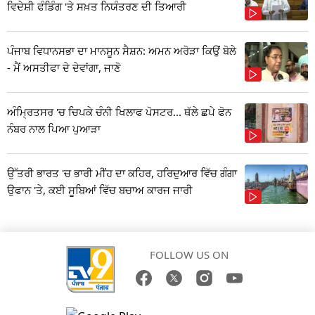
ਵਿਦੇਸ਼ੀ ਫੰਡਿੰਗ 'ਤੇ ਸਖ਼ਤ ਨਿਯੰਤਰਣ ਦੀ ਤਿਆਰੀ
ਪੰਜਾਬ ਵਿਧਾਨਸਭਾ ਦਾ ਮਾਨਸੂਨ ਸੈਸ਼ਨ: ਅਮਨ ਅਰੋੜਾ ਕਿਉਂ ਬੋਲੇ
- ਮੈਂ ਅਸਤੀਫਾ ਦੇ ਦੇਵਾਂਗਾ, ਜਾਣੋ
ਅੰਮ੍ਰਿਤਸਰ 'ਚ ਚਿਪਕੇ ਚੰਨੀ ਖਿਲਾਫ ਪੋਸਟਰ... ਥੱਲੇ ਛਪੇ ਫੋਨ
ਨੰਬਰ ਨਾਲ ਪਿਆ ਪੁਆੜਾ
ਉੱਤਰੀ ਭਾਰਤ 'ਚ ਭਾਰੀ ਮੀਂਹ ਦਾ ਕਹਿਰ, ਹਰਿਦੁਆਰ ਵਿੱਚ ਗੰਗਾ
ਉਫਾਨ 'ਤੇ, ਕਈ ਸੂਬਿਆਂ ਵਿੱਚ ਬਚਾਅ ਕਾਰਜ ਜਾਰੀ
FOLLOW US ON