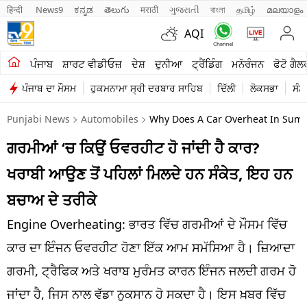
हिन्दी 
News9
ಕನ್ನಡ
తెలుగు
मराठी
ગુજરાતી
বাংলা
தமிழ்
മലയാളം
AQI
ਖੇਤੀਬਾੜੀ
ਪੰਜਾਬ
ਸ਼ਾਰਟ ਵੀਡੀਓਜ਼
ਦੇਸ਼
ਦੁਨੀਆ
ਟ੍ਰੈਂਡਿੰਗ
ਮਨੋਰੰਜਨ
ਫੋਟੋ ਗੈਲ
ਪੰਜਾਬ ਦਾ ਮੌਸਮ
ਹੁਕਮਨਾਮਾ ਸ੍ਰੀ ਦਰਬਾਰ ਸਾਹਿਬ
ਦਿੱਲੀ
ਲੋਕਸਭਾ
ਸੰਸ
ਸ਼ਾਰਟ ਵੀਡੀਓਜ਼
Punjabi News
Automobiles
Why Does A Car Overheat In Summ
ਕਾਰੋਬਾਰ
ਗਰਮੀਆਂ ‘ਚ ਕਿਉਂ ਓਵਰਹੀਟ ਹੋ ਜਾਂਦੀ ਹੈ ਕਾਰ?
ਕਰਿਅਰ
ਖਰਾਬੀ ਆਉਣ ਤੋਂ ਪਹਿਲਾਂ ਮਿਲਦੇ ਹਨ ਸੰਕੇਤ, ਇਹ ਹਨ
ਮਨੋਰੰਜਨ
ਬਚਾਅ ਦੇ ਤਰੀਕੇ
ਦੇਸ਼
Engine Overheating: ਭਾਰਤ ਵਿੱਚ ਗਰਮੀਆਂ ਦੇ ਮੌਸਮ ਵਿੱਚ
ਕਾਰ ਦਾ ਇੰਜਨ ਓਵਰਹੀਟ ਹੋਣਾ ਇੱਕ ਆਮ ਸਮੱਸਿਆ ਹੈ। ਜ਼ਿਆਦਾ
ਲਾਈਫ ਸਟਾਈਲ
ਗਰਮੀ, ਟ੍ਰੈਫਿਕ ਅਤੇ ਖਰਾਬ ਮੁਰੰਮਤ ਕਾਰਨ ਇੰਜਨ ਜਲਦੀ ਗਰਮ ਹੋ
ਪੰਜਾਬ
ਜਾਂਦਾ ਹੈ, ਜਿਸ ਨਾਲ ਵੱਡਾ ਨੁਕਸਾਨ ਹੋ ਸਕਦਾ ਹੈ। ਇਸ ਖ਼ਬਰ ਵਿੱਚ