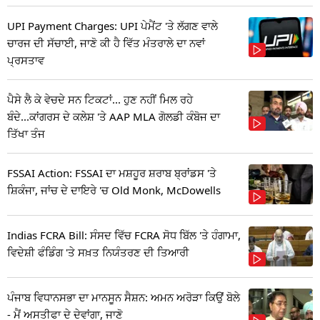
UPI Payment Charges: UPI ਪੇਮੈਂਟ 'ਤੇ ਲੱਗਣ ਵਾਲੇ
ਚਾਰਜ ਦੀ ਸੱਚਾਈ, ਜਾਣੋ ਕੀ ਹੈ ਵਿੱਤ ਮੰਤਰਾਲੇ ਦਾ ਨਵਾਂ
ਪ੍ਰਸਤਾਵ
ਪੈਸੇ ਲੈ ਕੇ ਵੇਚਦੇ ਸਨ ਟਿਕਟਾਂ... ਹੁਣ ਨਹੀਂ ਮਿਲ ਰਹੇ
ਬੰਦੇ...ਕਾਂਗਰਸ ਦੇ ਕਲੇਸ਼ 'ਤੇ AAP MLA ਗੋਲਡੀ ਕੰਬੋਜ ਦਾ
ਤਿੱਖਾ ਤੰਜ
FSSAI Action: FSSAI ਦਾ ਮਸ਼ਹੂਰ ਸ਼ਰਾਬ ਬ੍ਰਾਂਡਸ 'ਤੇ
ਸ਼ਿਕੰਜਾ, ਜਾਂਚ ਦੇ ਦਾਇਰੇ 'ਚ Old Monk, McDowells
Indias FCRA Bill: ਸੰਸਦ ਵਿੱਚ FCRA ਸੋਧ ਬਿੱਲ 'ਤੇ ਹੰਗਾਮਾ,
ਵਿਦੇਸ਼ੀ ਫੰਡਿੰਗ 'ਤੇ ਸਖ਼ਤ ਨਿਯੰਤਰਣ ਦੀ ਤਿਆਰੀ
ਪੰਜਾਬ ਵਿਧਾਨਸਭਾ ਦਾ ਮਾਨਸੂਨ ਸੈਸ਼ਨ: ਅਮਨ ਅਰੋੜਾ ਕਿਉਂ ਬੋਲੇ
- ਮੈਂ ਅਸਤੀਫਾ ਦੇ ਦੇਵਾਂਗਾ, ਜਾਣੋ