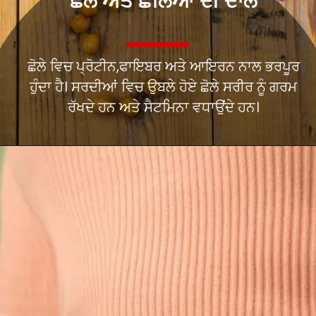
ਛੋਲੇ ਅਤੇ ਛੋਲਿਆਂ ਦੀ ਦਾਲ
ਛੋਲੇ ਵਿਚ ਪ੍ਰੋਟੀਨ,ਫਾਇਬਰ ਅਤੇ ਆਇਰਨ ਨਾਲ ਭਰਪੂਰ
ਹੁੰਦਾ ਹੈ। ਸਰਦੀਆਂ ਵਿਚ ਉਬਲੇ ਹੋਏ ਛੋਲੇ ਸਰੀਰ ਨੂੰ ਗਰਮ
ਰੱਖਦੇ ਹਨ ਅਤੇ ਸੈਟਮਿਨਾ ਵਧਾਉਂਦੇ ਹਨ।