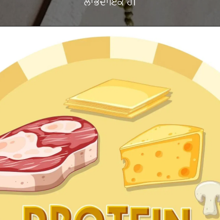
ਲਾਭਦਾਇਕ ਹੈ।