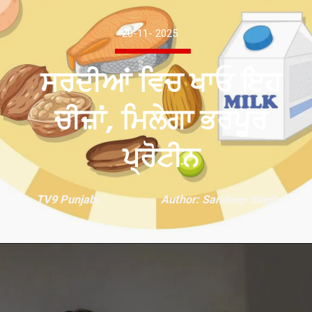
20-11- 2025
ਸਰਦੀਆਂ ਵਿਚ ਖਾਓ ਇਹ
ਚੀਜ਼ਾਂ, ਮਿਲੇਗਾ ਭਰਪੂਰ
ਪ੍ਰੋਟੀਨ
TV9 Punjabi
Author: Sandeep Singh